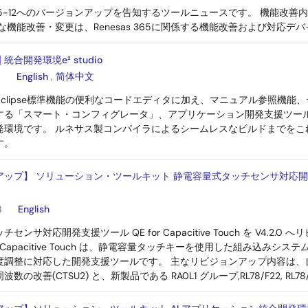
io 2025-12へのバージョンアップを告知するツールニュースです。 機能
な機能改善・変更は、Renesas 365に関係する機能改善および対応デ
統合開発環境e² studio
English
,
简体中文
ioは、Eclipse標準機能の便利なコードエディタに加え、マニュアル参照
する「スマート・コンフィグレータ」、アプリケーション開発支援ツール
発環境です。 ルネサス製コンパイラによるシームレスなビルドまでをこ
す。
ップ】 ソリューション・ツールキット 静電容量式タッチセンサ対応開発支援ツール
B
English
センサ対応開発支援ツール QE for Capacitive Touch を V4.2
or Capacitive Touch は、静電容量タッチキーを使用した組み込
度調整に対応した開発支援ツールです。 主なリビジョンアップ内容は、
の改善(CTSU2) と、新製品である RA0L1 グループ,RL78/F22, RL78/