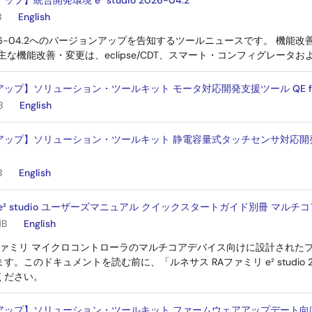
】統合開発環境 e² studio 2026-04.2
B
English
io 2026-04.2へのバージョンアップを告知するツールニュースです。 
主な機能改善・変更は、eclipse/CDT、スマート・コンフィグレータ
プ】ソリューション・ツールキット モータ対応開発支援ツール QE for Mot
B
English
ップ】ソリューション・ツールキット 静電容量式タッチセンサ対応開発支援ツール
B
English
e² studio ユーザーズマニュアル クイックスタートガイド別冊 マル
MB
English
Aファミリ マイクロコントローラのマルチコアデバイス向けに設計された
す。このドキュメントを読む前に、「ルネサス RAファミリ e² studio 
ください。
ップ】ソリューション・ツールキット ファームウェアアップデート向け開発支援ツ