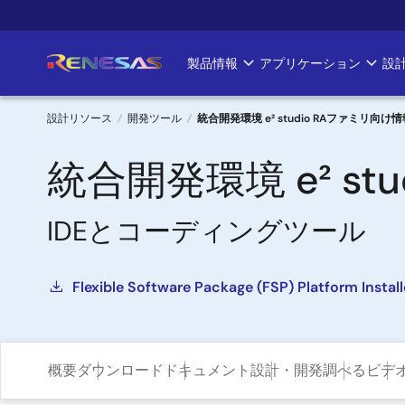
メ
イ
ン
製品情報
アプリケーション
設
Main
コ
ン
navigation
テ
設計リソース
開発ツール
統合開発環境 e² studio RAファミリ向け
ン
パ
ツ
統合開発環境 e² st
に
ン
移
IDEとコーディングツール
く
動
ず
Flexible Software Package (FSP) Platform Instal
概要
ダウンロード
ドキュメント
設計・開発
調べる
ビデ