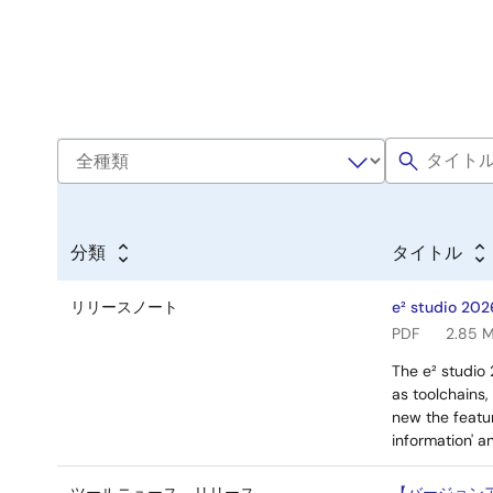
分類
タイトル
リリースノート
e² studio 202
PDF
2.85 
The e² studio
as toolchains,
new the featur
information' a