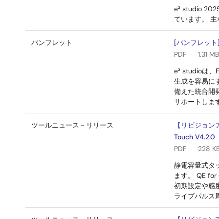
e² stud
ています。 主
パンフレット
[パンフレット] 
PDF
1.31 MB
e² stud
生成を容易に
備えた統合開
サポートしま
ツールニュース－リリース
【リビジョンア
Touch V4.2.0
PDF
228 K
静電容量式タッチ
ます。 QE f
初期設定や感
ライブパルス周波数