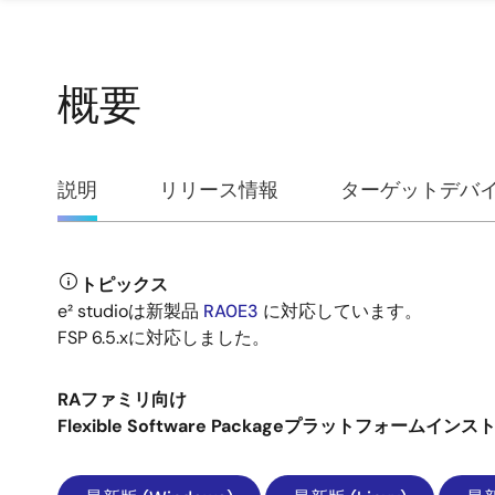
概要
概
説明
リリース情報
ターゲットデバ
要
トピックス
説
e² studioは新製品
RA0E3
に対応しています。
FSP 6.5.xに対応しました。
明
RAファミリ向け
Flexible Software Packageプラットフォームインス