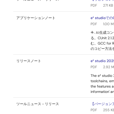
PDF
271 KB
アプリケーションノート
e² studioで
PDF
1.00 M
AI生成コン
る。CUnit
む。GCC f
のコピー方法を
リリースノート
e² studio 202
PDF
2.92 
The e² studio
toolchains, em
the features a
information' a
ツールニュース－リリース
【バージョンアップ
PDF
255 K