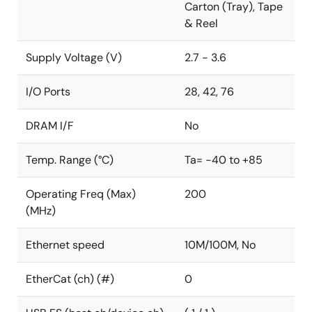
Carton (Tray), Tape
& Reel
Supply Voltage (V)
2.7 - 3.6
I/O Ports
28, 42, 76
DRAM I/F
No
Temp. Range (°C)
Ta= -40 to +85
Operating Freq (Max)
200
(MHz)
Ethernet speed
10M/100M, No
EtherCat (ch) (#)
0