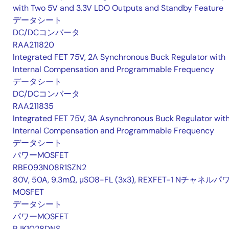
with Two 5V and 3.3V LDO Outputs and Standby Feature
データシート
DC/DCコンバータ
RAA211820
Integrated FET 75V, 2A Synchronous Buck Regulator with
Internal Compensation and Programmable Frequency
データシート
DC/DCコンバータ
RAA211835
Integrated FET 75V, 3A Asynchronous Buck Regulator wit
Internal Compensation and Programmable Frequency
データシート
パワーMOSFET
RBE093N08R1SZN2
80V, 50A, 9.3mΩ, μSO8-FL (3x3), REXFET-1 Nチャネルパ
MOSFET
データシート
パワーMOSFET
RJK1028DNS