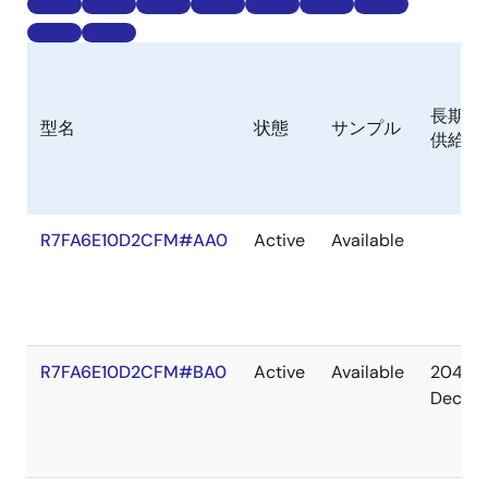
長期
型名
状態
サンプル
供給
R7FA6E10D2CFM#AA0
Active
Available
R7FA6E10D2CFM#BA0
Active
Available
2041
Dec