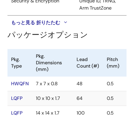
Security & Encryption
Unique ID, TRNG,
Arm TrustZone
もっと見る
折りたたむ
パッケージオプション
Pkg.
Pkg.
Lead
Pitch
Dimensions
Type
Count (#)
(mm)
(mm)
HWQFN
7 x 7 x 0.8
48
0.5
LQFP
10 x 10 x 1.7
64
0.5
LQFP
14 x 14 x 1.7
100
0.5