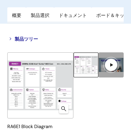
概要
製品選択
ドキュメント
ボード＆キット
Close
Open
製品ツリー
product
product
tree
tree
menu
menu
RA6E1 Block Diagram