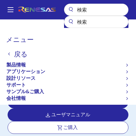
メ
イ
A
ン
Main
コ
全製品リスト
マイクロコントローラとマイクロプロセッサ
navigation
ン
RA Arm Cortex-M MCU
RA6E1
パ
メニュー
テ
ン
RA6E1
ン
戻る
ツ
く
アクティブ
長期製品供給対象
に
ず
製品情報
200MHz Arm Cortex-M33、高い性能
移
アプリケーション
動
と豊富なコネクティビティを備えたエ
設計リソース
ントリーラインMCU
サポート
サンプル&ご購入
会社情報
データシート
ユーザマニュアル
ご購入