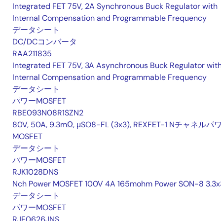
Integrated FET 75V, 2A Synchronous Buck Regulator with
Internal Compensation and Programmable Frequency
データシート
DC/DCコンバータ
RAA211835
Integrated FET 75V, 3A Asynchronous Buck Regulator wit
Internal Compensation and Programmable Frequency
データシート
パワーMOSFET
RBE093N08R1SZN2
80V, 50A, 9.3mΩ, μSO8-FL (3x3), REXFET-1 Nチャネルパ
MOSFET
データシート
パワーMOSFET
RJK1028DNS
Nch Power MOSFET 100V 4A 165mohm Power SON-8 3.3x
データシート
パワーMOSFET
RJF0626JNS