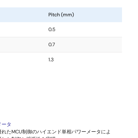
Pitch (mm)
0.5
0.7
1.3
メータ
優れたMCU制御のハイエンド単相パワーメータによ