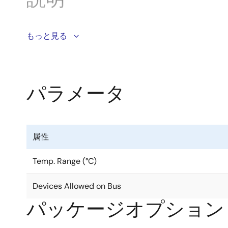
ISL3159Eは、±15kV IEC61000 ESD保護、
もっと見る
ケーションに必要なより大きな出力電圧とより高いデータレー
流(+220μA/-150μA)で、RS-485バスに「1
ワーク上で最大160個のトランシーバを使用できます。
を供給します。これは、優れたノイズ耐性(データインテ
パラメータ
れたデータレートで駆動する能力につながります。 SC
ます。 ISL3159は、多数のビットを同時に捕捉す
ング制約が緩和されます。 レシーバ(Rx)入力は「
いない場合に、高いRx出力を保証します。 Rx出力は高
属性
す。 ホットプラグ回路により、電源が安定している間、
保護が、なされています。 さらに、内蔵のサーマル・
Temp. Range (°C)
Devices Allowed on Bus
パッケージオプション