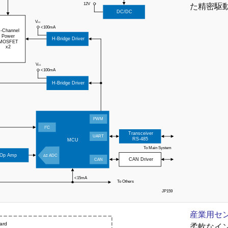
た精密駆
産業用セ
柔軟なイ