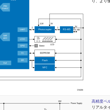
り、より
高精度ペ
リアルタ