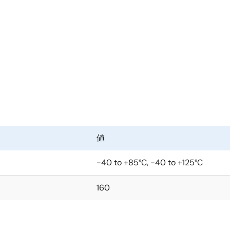
5V電源のシングルトランシーバで、平衡型通信のRS-485とRS-422
ト(最大40Mbps)を特長とし、産業用および拡張産業用(-40
/5単位負荷」が与えられます。。 これにより、RS-485仕様の負
 このトランシーバは5V±10%の許容誤差の電源を必要とし、こ
グリティ)、より長いリーチ、または「スター」型で最大6つの1
SIアプリケーションでは、ISL3159のレシーバおよびトラン
る必要がある高速パラレル・アプリケーションに最適です。 ビッ
完全フェイルセーフ」設計を特長としており、Rx入力がフローテ
い駆動レベル(VOL = 1Vで標準>30mA)を特長としており
値
TxおよびRx出力の高インピーダンス状態を維持します。 ドラ
シャットダウン回路は消費電力が過大になった場合にTx出力を
-40 to +85°C, -40 to +125°C
160