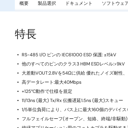
概要
製品選択
ドキュメント
ソフトウェ
特長
RS-485 I/O ピンの IEC61000 ESD 保護: ±15kV
他のすべてのピンのクラス3 HBM ESDレベル:>9kV
大差動VOUT:2.8Vを54Ωに供給 優れたノイズ耐
高データレート:最大40Mbps
+125°C動作で仕様を規定
11/13ns (最大) Tx/Rx 伝搬遅延1.5ns (最大)スキュー
1/5単位負荷により、バス上に最大160個のデバイ
フルフェイルセーフ(オープン、短絡、終端/非駆動
絶縁アプリケーション用のフォトカプラを駆動する高R