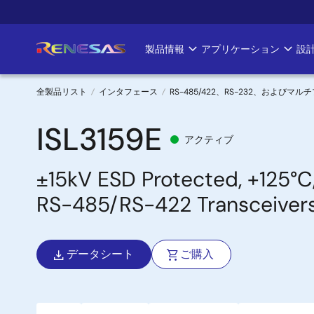
メ
イ
ン
製品情報
アプリケーション
設
Main
コ
ン
navigation
テ
全製品リスト
インタフェース
RS-485/422、RS-232、および
ン
パ
ツ
ISL3159E
アクティブ
に
ン
移
±15kV ESD Protected, +125°C,
く
動
RS-485/RS-422 Transceiver
ず
データシート
ご購入