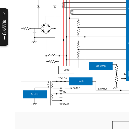
製品ツリー
C
l
o
s
e
p
r
o
d
u
c
t
t
r
e
e
m
e
n
O
p
e
n
p
r
o
d
u
c
t
t
r
e
e
m
e
n