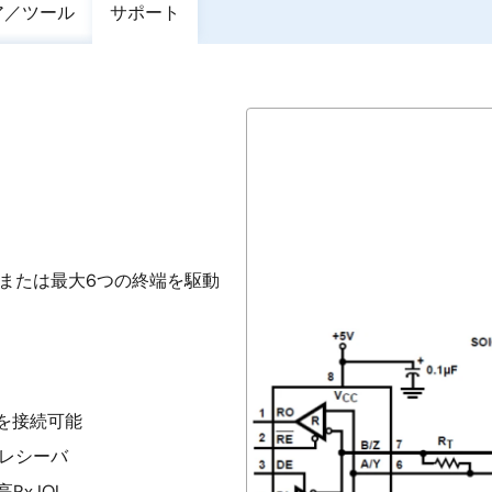
ア／ツール
サポート
性、または最大6つの終端を駆動
スを接続可能
)レシーバ
x IOL