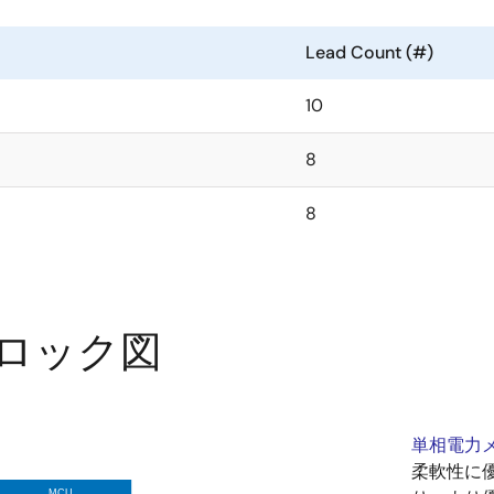
Lead Count (#)
10
8
8
ロック図
単相電力
柔軟性に