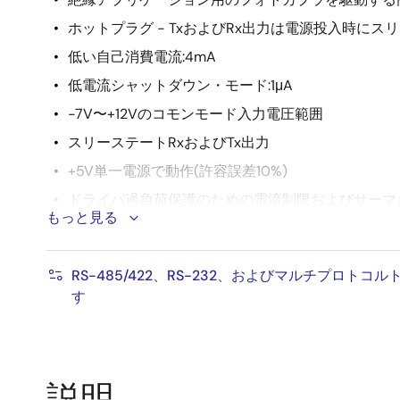
ホットプラグ - TxおよびRx出力は電源投入時にス
低い自己消費電流:4mA
低電流シャットダウン・モード:1μA
-7V〜+12Vのコモンモード入力電圧範囲
スリーステートRxおよびTx出力
+5V単一電源で動作(許容誤差10%)
ドライバ過負荷保護のための電流制限およびサーマ
もっと見る
鉛フリー (RoHS指令対応)
RS-485/422、RS-232、およびマルチプロト
す
説明