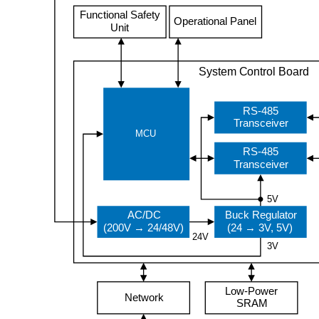
Functional Safety
Operational Panel
Unit
System Control Board
RS-485
Transceiver
MCU
RS-485
Transceiver
5V
AC/DC
Buck Regulator
(200V
→ 24/48V)
(24
→ 3V, 5V)
24V
3V
Low-Power
Network
SRAM