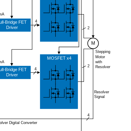
mA
4
ull-Bridge FET
Driver
2
M
Stepping
Motor
MOSFET x4
with
mA
2
Resolver
4
ull-Bridge FET
Driver
Resolver
Signal
4
lver Digital Converter