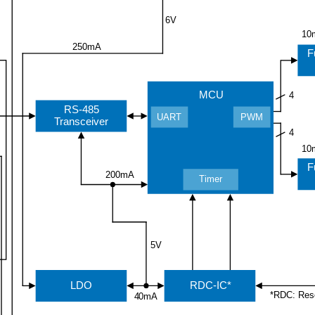
6V
10
250mA
F
MCU
4
RS-485
UART
PWM
Transceiver
4
10
F
200mA
Timer
5V
LDO
RDC-IC*
*RDC: Reso
40mA