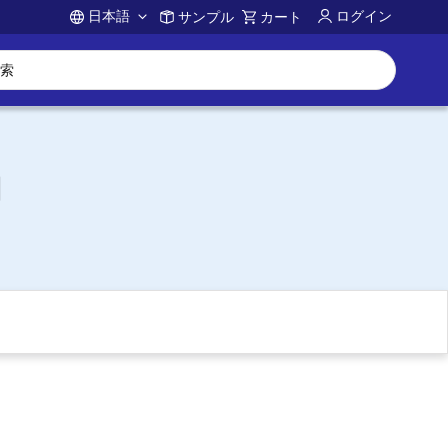
日本語
ログイン
サンプル
カート
Account
御