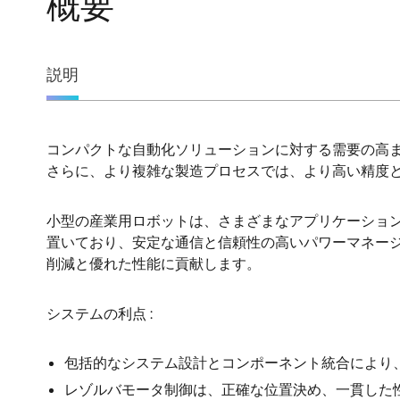
概要
概
説明
要
コンパクトな自動化ソリューションに対する需要の高
説
さらに、より複雑な製造プロセスでは、より高い精度
明
小型の産業用ロボットは、さまざまなアプリケーショ
置いており、安定な通信と信頼性の高いパワーマネー
削減と優れた性能に貢献します。
システムの利点 :
包括的なシステム設計とコンポーネント統合により
レゾルバモータ制御は、正確な位置決め、一貫した