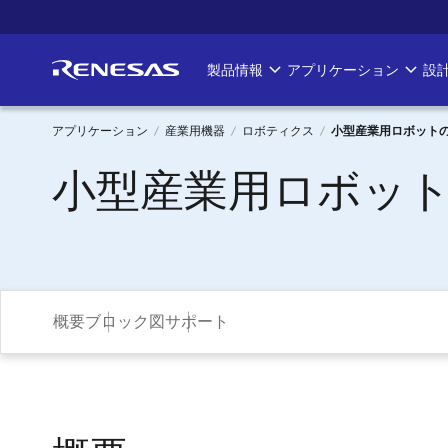
メ
イ
ン
製品情報
アプリケーション
設
Main
コ
ン
navigation
テ
アプリケーション
産業用機器
ロボティクス
小型産業用ロボット
ン
パ
小型産業用ロボッ
ツ
に
ン
移
く
動
ず
概要
ブロック図
サポート