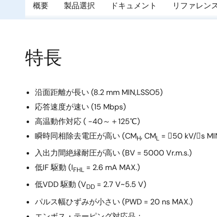
概要
製品選択
ドキュメント
リファレン
特長
沿面距離が長い (8.2 mm MIN,LSSO5)
応答速度が速い (15 Mbps)
高温動作対応 ( -40～＋125℃)
瞬時同相除去電圧が高い (CM
, CM
= 50 kV/s MI
H
L
入出力間絶縁耐圧が高い (BV = 5000 Vr.m.s.)
低IF 駆動 (I
= 2.6 mA MAX.)
FHL
低VDD 駆動 (V
= 2.7 V~5.5 V)
DD
パルス幅ひずみが小さい (PWD = 20 ns MAX.)
エンボス・テーピング対応品：