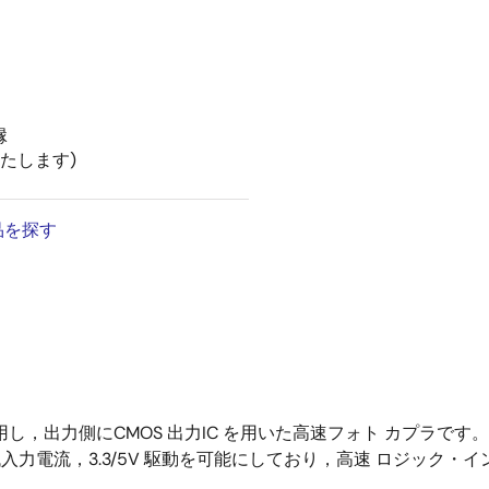
縁
応いたします)
品を探す
を使用し，出力側にCMOS 出力IC を用いた高速フォト カプラです。
）,低入力電流，3.3/5V 駆動を可能にしており，高速 ロジック