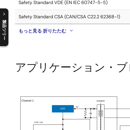
Safety Standard VDE (EN IEC 60747-5-5)
Safety Standard CSA (CAN/CSA C22.2 62368-1)
製品ツリー
もっと見る
折りたたむ
C
l
o
s
e
p
r
o
d
u
c
t
t
r
e
e
m
e
n
O
p
e
n
p
r
o
d
u
c
t
t
r
e
e
m
e
n
アプリケーション・ブ