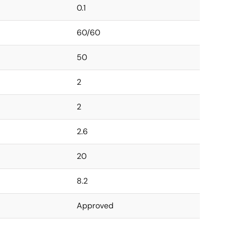
0.1
60/60
50
2
2
2.6
20
8.2
Approved