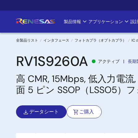
メ
イ
ン
製品情報
アプリケーション
設
Main
コ
ン
navigation
テ
全製品リスト
インタフェース
フォトカプラ（オプトカプラ）
I
ン
パ
ツ
RV1S9260A
アクティブ
長期
に
ン
移
高 CMR, 15Mbps, 低入力電流,
く
動
面 5 ピン SSOP（LSSO5
ず
データシート
ご購入