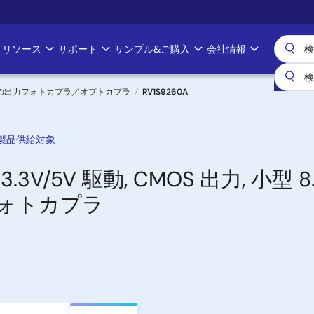
計リソース
サポート
サンプル&ご購入
会社情報
C の出力フォトカプラ／オプトカプラ
RV1S9260A
製品供給対象
 3.3V/5V 駆動, CMOS 出力, 小型 
）フォトカプラ