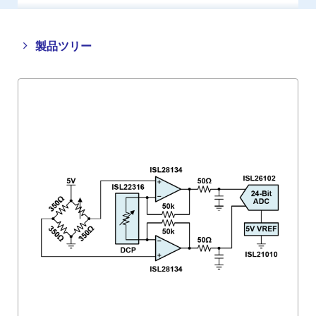
Close
Open
製品ツリー
product
product
tree
tree
menu
menu