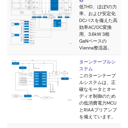
低THD、ほぼ1の力
率、および安定化
DCバスを備えた高
効率AC/DC変換
用、3.6kW 3相
GaNベースの
Vienna整流器。
ターンテーブルシ
ステム
このターンテーブ
ルシステムは、正
確なモータとオー
ディオ制御のため
の低消費電力MCU
とRIAAプリアンプ
を備えています。