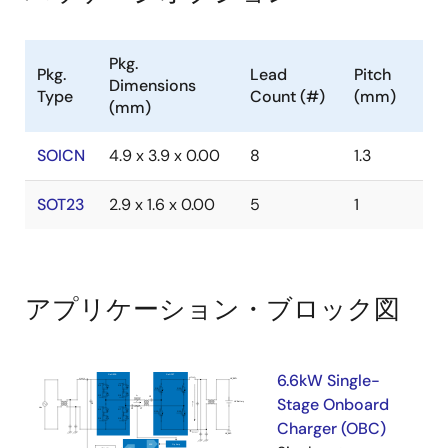
Pkg.
Pkg.
Lead
Pitch
Dimensions
Type
Count (#)
(mm)
(mm)
SOICN
4.9 x 3.9 x 0.00
8
1.3
SOT23
2.9 x 1.6 x 0.00
5
1
アプリケーション・ブロック図
6.6kW Single-
Stage Onboard
Charger (OBC)