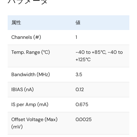
パラメータ
属性
値
Channels (#)
1
Temp. Range (°C)
-40 to +85°C, -40 to
+125°C
Bandwidth (MHz)
3.5
IBIAS (nA)
0.12
IS per Amp (mA)
0.675
Offset Voltage (Max)
0.0025
(mV)