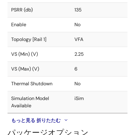
PSRR (db)
135
Enable
No
Topology [Rail 1]
VFA
VS (Min) (V)
2.25
VS (Max) (V)
6
Thermal Shutdown
No
Simulation Model
iSim
Available
もっと見る
折りたたむ
パッケージオプション