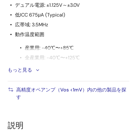
デュアル電源: ±1.125V～±3.0V
低ICC 675μA (Typical)
広帯域: 3.5MHz
動作温度範囲
産業用: -40℃〜+85℃
全産業用: -40℃〜+125℃
パッケージング
もっと見る
シングル: SOIC、SOT-23
高精度オペアンプ（Vos <1mV）内の他の製品を探
す
説明