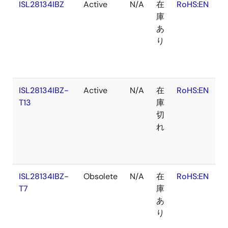
ISL28134IBZ
Active
N/A
在
RoHS:EN
S
庫
あ
り
ISL28134IBZ-
Active
N/A
在
RoHS:EN
S
T13
庫
切
れ
ISL28134IBZ-
Obsolete
N/A
在
RoHS:EN
S
T7
庫
あ
り