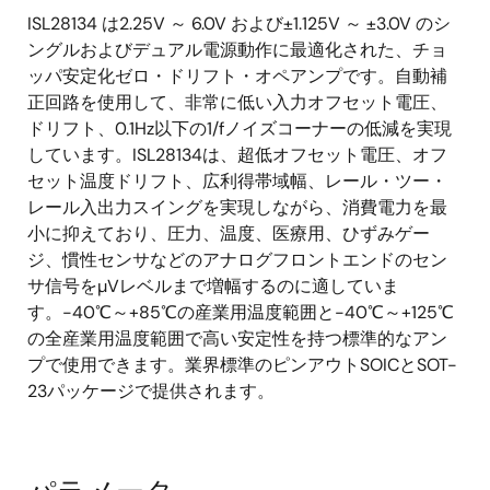
ISL28134 は2.25V ～ 6.0V および±1.125V ～ ±3.0V のシ
ングルおよびデュアル電源動作に最適化された、チョ
ッパ安定化ゼロ・ドリフト・オペアンプです。自動補
正回路を使用して、非常に低い入力オフセット電圧、
ドリフト、0.1Hz以下の1/fノイズコーナーの低減を実現
しています。ISL28134は、超低オフセット電圧、オフ
セット温度ドリフト、広利得帯域幅、レール・ツー・
レール入出力スイングを実現しながら、消費電力を最
小に抑えており、圧力、温度、医療用、ひずみゲー
ジ、慣性センサなどのアナログフロントエンドのセン
サ信号をµVレベルまで増幅するのに適していま
す。-40℃～+85℃の産業用温度範囲と-40℃～+125℃
の全産業用温度範囲で高い安定性を持つ標準的なアン
プで使用できます。業界標準のピンアウトSOICとSOT-
23パッケージで提供されます。