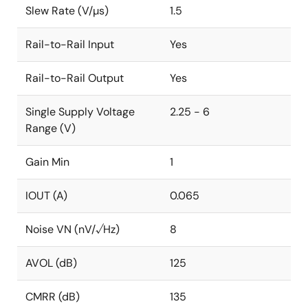
Slew Rate (V/µs)
1.5
Rail-to-Rail Input
Yes
Rail-to-Rail Output
Yes
Single Supply Voltage
2.25 - 6
Range (V)
Gain Min
1
IOUT (A)
0.065
Noise VN (nV/√Hz)
8
AVOL (dB)
125
CMRR (dB)
135