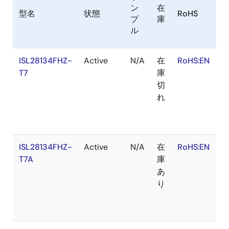
ン
在
型名
状態
RoHS
プ
庫
ル
ISL28134FHZ-
Active
N/A
在
RoHS:EN
S
T7
庫
切
れ
ISL28134FHZ-
Active
N/A
在
RoHS:EN
S
T7A
庫
あ
り