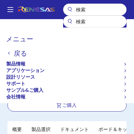
メ
イ
A
ン
Main
コ
全製品リスト
アンプ
オペアンプ
高精度オペアンプ（Vos <1mV）
navigation
ン
ISL28134
パ
メニュー
テ
ン
ISL28134
ン
戻る
ツ
く
アクティブ
に
ず
製品情報
5V 超低ノイズ、ゼロドリフト レー
移
アプリケーション
動
ル・ツー・レール高精度オペアンプ
設計リソース
サポート
サンプル&ご購入
データシート
会社情報
ご購入
概要
製品選択
ドキュメント
ボード＆キット