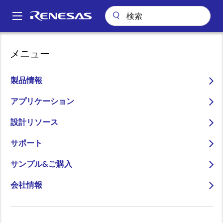
メ
イ
A
ン
Main
コ
アプリケーション
産業用機器
産業オートメーション
navigation
メニュー
ン
産業用センサネットワーク
パ
テ
ン
産業用センサネットワーク
ン
製品情報
ツ
く
に
アプリケーション
ず
移
設計リソース
動
ページセクションへ移動：
サポート
サンプル&ご購入
会社情報
概要
概
説明