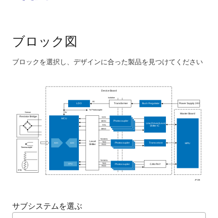
コスト効率の高い双方向通信を実現
工場でプログラムされたパラメータにより、迅速か
つ簡単に導入可能
ブロック図
センシング状態をリアルタイムに監視し、精度と応
答性を向上
ブロックを選択し、デザインに合った製品を見つけてください
コンパクトな設計は、小型のセンサデバイスとシー
Skip
ムレスに統合されます
interactive
Device Board
block
Isolation
8V
LDO
Transformer
Buck Regulator
Power Supply 24V
diagram
To Photocoupler
Sensor
5V
Master Board
Resistor Bridge
SCK
MCU
MOSI
Photocoupler
Line Driver/Level
SSL
Shifter IC
MISO
TXD/EN
Level
TXD
ADC
ADC
Photocoupler
Transceiver
MPU
Shifter
RXD
Thermocouple
TXD/EN
TXD
CPU
CAN PHY
Photocoupler
RXD
RTD
JP136
サブシステムを選ぶ