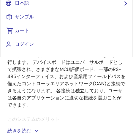
日本語
要
サンプル
温度コントローラ、トランスミッタ、データロガー等
カート
説
の用途向けの産業用センサネットワークのトータルソ
明
リューションです。 IO-Linkアプリケーションの場合、
ログイン
センシングパラメータ設定はユーザの IO-Linkマスター
ボードに接続されているPCの IO-Linkツールを通して実
行します。 デバイスボードはユニバーサルボードとし
て拡張され、さまざまなMCU評価ボード、一部のRS-
485インターフェイス、および産業用フィールドバスを
備えたコントローラエリアネットワーク(CAN)と接続で
きるようになります。 各接続は独立しており、ユーザ
は各自のアプリケーションに適切な接続を選ぶことが
できます。
このシステムのメリット：
続きを読む