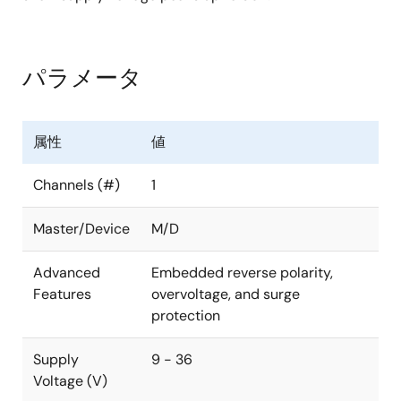
パラメータ
属性
値
Channels (#)
1
Master/Device
M/D
Advanced
Embedded reverse polarity,
Features
overvoltage, and surge
protection
Supply
9 - 36
Voltage (V)