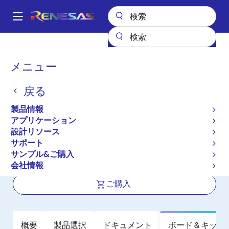
メ
イ
A
ン
Main
コ
全製品リスト
インタフェース
IO-Linkラインドライバ
RH4Z2501
navigation
ン
パ
メニュー
RH4Z2501
テ
ン
ン
戻る
アクティブ
ツ
く
に
Single Channel IO-Link Physical Layer
ず
製品情報
移
Master/Device Transceiver with
アプリケーション
動
設計リソース
Enhanced Protection
サポート
サンプル&ご購入
データシート
会社情報
ご購入
概要
製品選択
ドキュメント
ボード＆キット