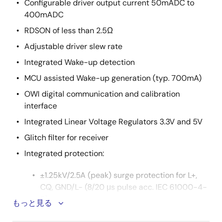
Configurable driver output current 50mADC to
400mADC
RDSON of less than 2.5Ω
Adjustable driver slew rate
Integrated Wake-up detection
MCU assisted Wake-up generation (typ. 700mA)
OWI digital communication and calibration
interface
Integrated Linear Voltage Regulators 3.3V and 5V
Glitch filter for receiver
Integrated protection:
±1.25kV/2.5A (peak) surge protection for L+,
CQ, GND/L- (8/20 μs pulse acc. IEC 61000-4-
5)
もっと見る
Reverse polarity protection for L+, CQ, GND/L-