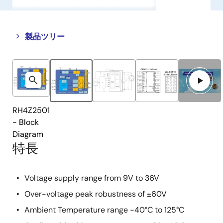
Close
Open
製品ツリー
product
product
tree
tree
menu
menu
RH4Z2501
- Block
Diagram
特長
Voltage supply range from 9V to 36V
Over-voltage peak robustness of ±60V
Ambient Temperature range -40°C to 125°C