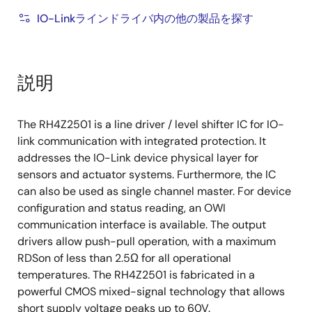
On-chip diagnostics:
IO-Linkラインドライバ内の他の製品を探す
Over temperature detection
Supply voltage monitor
説明
Broken chip detection
The RH4Z2501 is a line driver / level shifter IC for IO-
link communication with integrated protection. It
addresses the IO-Link device physical layer for
sensors and actuator systems. Furthermore, the IC
can also be used as single channel master. For device
configuration and status reading, an OWI
communication interface is available. The output
drivers allow push-pull operation, with a maximum
RDSon of less than 2.5Ω for all operational
temperatures. The RH4Z2501 is fabricated in a
powerful CMOS mixed-signal technology that allows
short supply voltage peaks up to 60V.