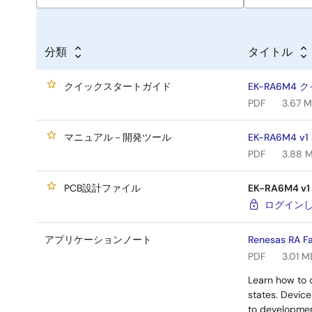
プルプロジェクトは、カスタムアプリケーションを
役立て下さい。
分類
タイトル
カスタムハードウェアを構築する
クイックスタートガイド
EK-RA6M4
li>
使えるプロトタイプの構築を始める
- EK-RA6
PDF
3.67 
評あるエコシステム アドオンを選択してください。
カスタムハードウェアを構築する
–
EK-RA6M4 v1 - 
マニュアル－開発ツール
EK-RA6M4
English
,
日本語
)で提供される設計および製造情報を
PDF
3.88 
アを開発してください。
PCB設計ファイル
EK-RA6M4 v1 
ログイン
アプリケーションノート
Renesas RA F
PDF
3.01 M
Learn how to 
states. Devic
to developmen