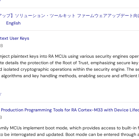
ド
ップ】ソリューション・ツールキット ファームウェアアップデート向け開発支援ツ
English
ntext User Keys
MB
nject plaintext keys into RA MCUs using various security engines oper
te details the protection of the Root of Trust, emphasizing secure k
 isolated cryptographic operations within the security engine. The s
 algorithms and key handling methods, enabling secure and efficien
：
ド
 Production Programming Tools for RA Cortex-M33 with Device Lif
B
mily MCUs implement boot mode, which provides access to built-in f
 to be interrogated and updated. Boot mode can be entered through a 