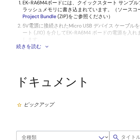
EK-RA6M4ボードには、クイックスタート サン
ラッシュメモリに書き込まれています。（ソースコ
Project Bundle
(ZIP)をご参照ください）
5V電源に接続されたMicro USB デバイス ケーブル
ート (J10) を介してEK-RA6M4 ボードの電源を入
します。
続きを読む
クイックスタート サンプルプロジェクトを実行すると
し始めます。
クイックスタート サンプルプロジェクトの追加機能
イックスタートガイド
(PDF |
English
,
日本語
) を参
ドキュメント
組込みアプリケーションを開発する
クイックスタート サンプルプロジェクトを変更する
ピックアップ
ルプロジェクトのインポート、変更、およびビルドの
RA6M4 クイックスタートガイドを参照してくださ
他のサンプルプロジェクトの1つから始める
– RA6
な周辺機能について見るには、あらかじめ多数用意され
Example Project Bundleのサンプルプロジ