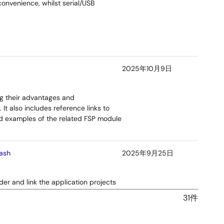
nvenience, whilst serial/USB
2025年10月9日
ng their advantages and
t also includes reference links to
d examples of the related FSP module
ash
2025年9月25日
der and link the application projects
ncludes procedures for mastering an
31件
pplication.