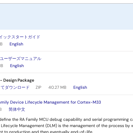
開発する際の出発点としてお
 クイックスタートガイド
M4 ボードを利用し、多くの定
MB
English
Design Package
(ZIP |
 v1 ユーザーズマニュアル
参照し、カスタムハードウェ
MB
English
- Design Package
してダウンロード
ZIP
40.27 MB
English
amily Device Lifecycle Management for Cortex-M33
B
简体中文
define the RA Family MCU debug capability and serial programming cap
e Lifecycle Management (DLM) is the management of the process by 
t to production and then eventually end-of-life.