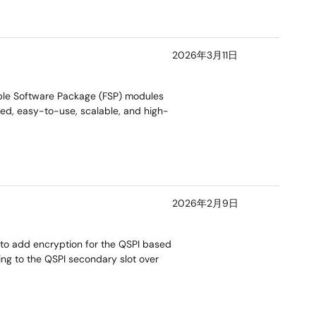
2026年3月11日
ble Software Package (FSP) modules
ed, easy-to-use, scalable, and high-
2026年2月9日
 to add encryption for the QSPI based
g to the QSPI secondary slot over