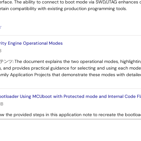
rface. The ability to connect to boot mode via SWD/JTAG enhances co
tain compatibility with existing production programming tools.
：
ド
rity Engine Operational Modes
B
テンツ:
The document explains the two operational modes, highlighti
 and provides practical guidance for selecting and using each mode. I
mily Application Projects that demonstrate these modes with detaile
ootloader Using MCUboot with Protected mode and Internal Code Fl
MB
ow the provided steps in this application note to recreate the bootloa
he bootloader by using the FSP Solution. This application note also i
o work with the bootloader, and for downloading and updating a new a
：