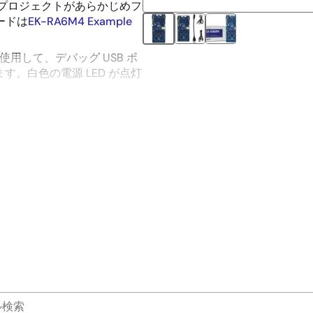
プルプロジェクトがあらかじめフ
ードは
EK-RA6M4 Example
を使用して、デバッグ USB ポ
れます。白色の電源 LED が点灯
、青のユーザ LED が点滅
については、
EK-RA6M4 ク
照してください。
– クイックスタート サンプ
手順については、EK-
い。
M4 MCU グループのさまざま
ているEK-RA6M4
ェクトから選択します。これらのサン