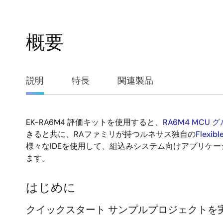
概要
概
説明
特長
関連製品
要
EK-RA6M4 評価キットを使用すると、
RA6M4 MCU 
説
きると共に、RAファミリが持つルネサス独自の
Flexibl
様々なIDEを使用して、組込みシステム向けアプリケ
明
ます。
はじめに
クイックスタート サンプルプロジェクトを