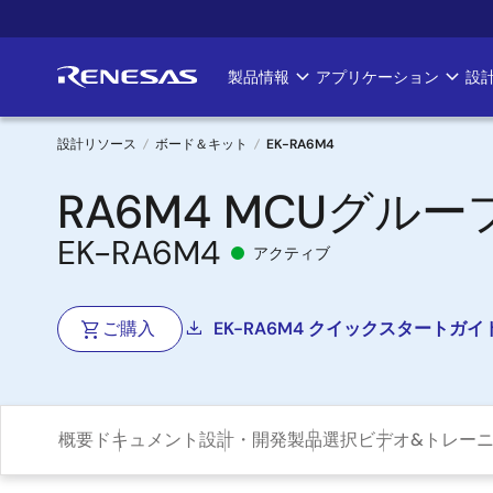
メ
イ
ン
製品情報
アプリケーション
設
Main
コ
ン
navigation
テ
設計リソース
ボード＆キット
EK-RA6M4
ン
パ
RA6M4 MCUグル
ツ
に
ン
EK-RA6M4
移
アクティブ
く
動
ず
ご購入
EK-RA6M4 クイックスタートガイ
概要
ドキュメント
設計・開発
製品選択
ビデオ&トレー