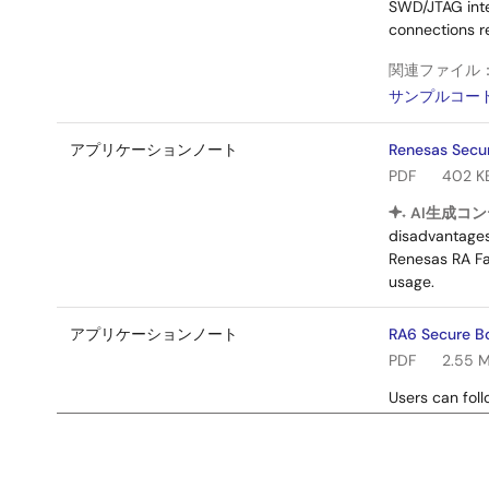
SWD/JTAG inte
connections re
関連ファイル
サンプルコー
アプリケーションノート
Renesas Secu
PDF
402 K
AI生成コン
disadvantages,
Renesas RA Fa
usage.
アプリケーションノート
RA6 Secure B
PDF
2.55 
Users can foll
to work with t
application t
関連ファイル