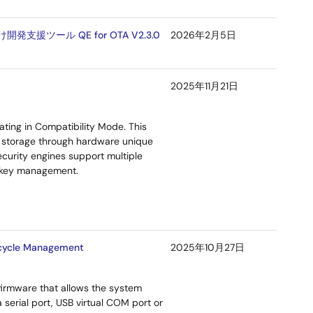
ール QE for OTA V2.3.0
2026年2月5日
2025年11月21日
ating in Compatibility Mode. This
ey storage through hardware unique
ecurity engines support multiple
t key management.
ecycle Management
2025年10月27日
irmware that allows the system
serial port, USB virtual COM port or