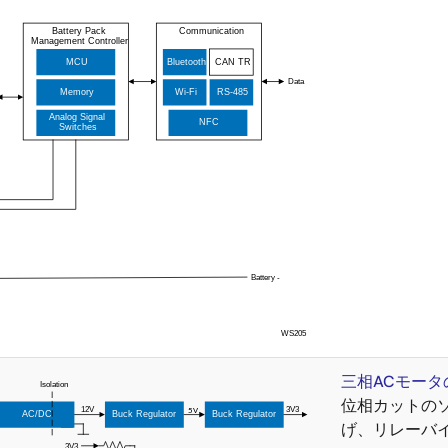
三相ACモー
位相カットの
げ、リレーバ