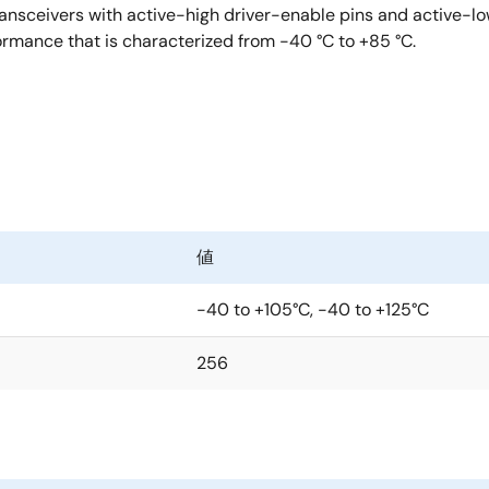
ransceivers with active-high driver-enable pins and active-l
rmance that is characterized from -40 °C to +85 °C.
値
-40 to +105°C, -40 to +125°C
256