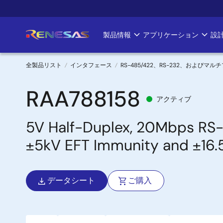
メ
イ
ン
製品情報
アプリケーション
設
Main
コ
ン
navigation
テ
全製品リスト
インタフェース
RS-485/422、RS-232、および
ン
パ
ツ
RAA788158
アクティブ
に
ン
移
5V Half-Duplex, 20Mbps RS-4
く
動
±5kV EFT Immunity and ±16.
ず
データシート
ご購入