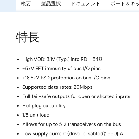
概要
製品選択
ドキュメント
ボード＆キ
特長
High VOD: 3.1V (Typ.) into RD = 54Ω
±5kV EFT immunity of bus I/O pins
±16.5kV ESD protection on bus I/O pins
Supported data rates: 20Mbps
Full fail-safe outputs for open or shorted inputs
Hot plug capability
1/8 unit load
Allows for up to 512 transceivers on the bus
Low supply current (driver disabled): 550μA