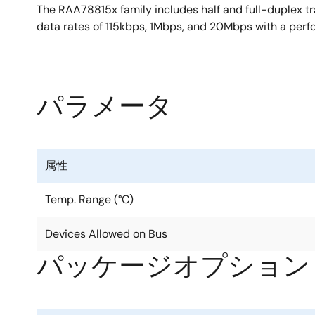
The RAA78815x family includes half and full-duplex t
data rates of 115kbps, 1Mbps, and 20Mbps with a perfo
パラメータ
属性
Temp. Range (°C)
Devices Allowed on Bus
パッケージオプション