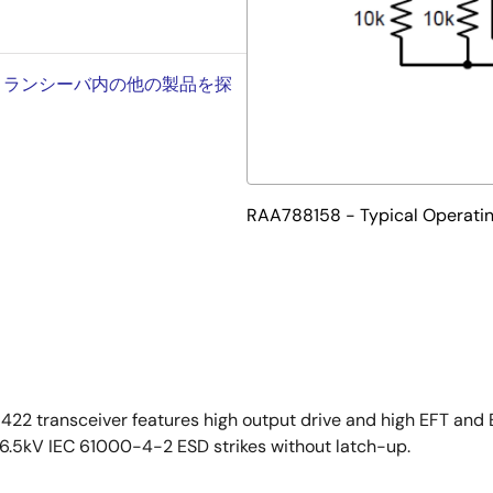
コルトランシーバ内の他の製品を探
RAA788158 - Typical Operating
 transceiver features high output drive and high EFT and E
6.5kV IEC 61000-4-2 ESD strikes without latch-up.