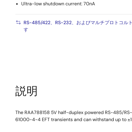
Ultra-low shutdown current: 70nA
RS-485/422、RS-232、およびマルチプロト
す
説明
The RAA788158 5V half-duplex powered RS-485/RS-422
61000-4-4 EFT transients and can withstand up to ±1