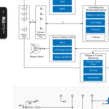
製品ツリー
C
l
o
s
e
p
r
o
d
u
c
t
t
r
e
e
m
e
n
O
p
e
n
p
r
o
d
u
c
t
t
r
e
e
m
e
n