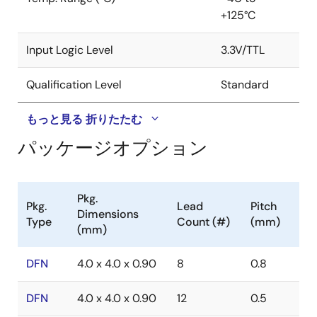
+125°C
Input Logic Level
3.3V/TTL
Qualification Level
Standard
もっと見る
折りたたむ
パッケージオプション
Pkg.
Pkg.
Lead
Pitch
Dimensions
Type
Count (#)
(mm)
(mm)
DFN
4.0 x 4.0 x 0.90
8
0.8
DFN
4.0 x 4.0 x 0.90
12
0.5