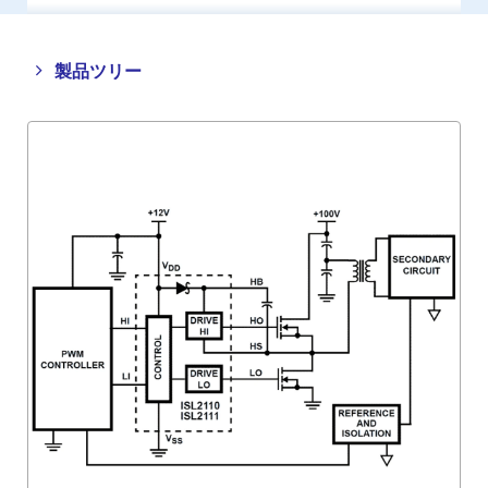
Close
Open
製品ツリー
product
product
tree
tree
menu
menu