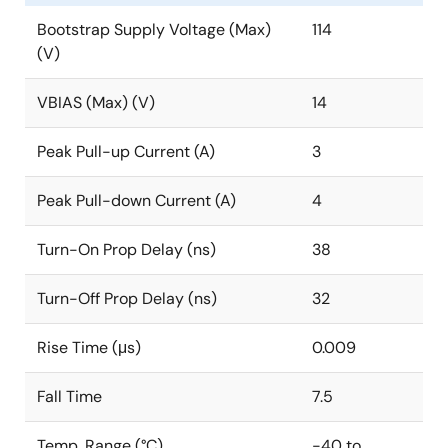
Bootstrap Supply Voltage (Max)
114
(V)
VBIAS (Max) (V)
14
Peak Pull-up Current (A)
3
Peak Pull-down Current (A)
4
Turn-On Prop Delay (ns)
38
Turn-Off Prop Delay (ns)
32
Rise Time (μs)
0.009
Fall Time
7.5
Temp. Range (°C)
-40 to