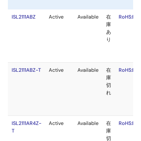
ISL2111ABZ
Active
Available
在
RoHS:EN
庫
あ
り
ISL2111ABZ-T
Active
Available
在
RoHS:EN
庫
切
れ
ISL2111AR4Z-
Active
Available
在
RoHS:EN
T
庫
切