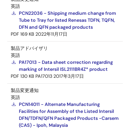
英語
PCN22036 - Shipping medium change from
Tube to Tray for listed Renesas TDFN, TQFN,
DFN and QFN packaged products
PDF
169 KB
2022年11月17日
製品アドバイザリ
英語
PA17013 - Data sheet correction regarding
marking of Intersil ISL2111BR4Z* product
PDF
130 KB
PA17013
2017年3月17日
製品変更通知
英語
PCN14011 - Alternate Manufacturing
Facilities for Assembly of the Listed Intersil
DFN/TDFN/QFN Packaged Products -Carsem
(CAS) - Ipoh, Malaysia