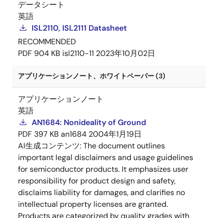
データシート
英語
ISL2110, ISL2111 Datasheet
RECOMMENDED
PDF
904 KB
isl2110-11
2023年10月02日
アプリケーションノート、ホワイトペーパー (3)
アプリケーションノート
英語
AN1684: Nonideality of Ground
PDF
397 KB
an1684
2004年1月19日
AI生成コンテンツ:
The document outlines
important legal disclaimers and usage guidelines
for semiconductor products. It emphasizes user
responsibility for product design and safety,
disclaims liability for damages, and clarifies no
intellectual property licenses are granted.
Products are categorized by quality grades with