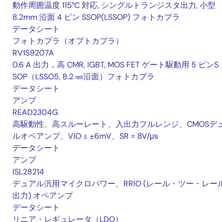
動作周囲温度 115°C 対応, シングルトランジスタ出力, 小型
8.2mm 沿面 4 ピン SSOP(LSSOP) フォトカプラ
データシート
フォトカプラ（オプトカプラ）
RV1S9207A
0.6 A 出力，高 CMR, IGBT, MOS FET ゲート駆動用 5 ピンS
SOP（LSSO5, 8.2 ㎜沿面）フォトカプラ
データシート
アンプ
READ2304G
高駆動性、高スルーレート、入出力フルレンジ、CMOSデ
ルオペアンプ、VIO ≤ ±6mV、SR = 8V/μs
データシート
アンプ
ISL28214
デュアル汎用マイクロパワー、RRIO (レール・ツー・レー
出力) オペアンプ
データシート
リニア・レギュレータ（LDO）