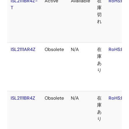
ISL2111BR4Z-
Active
Available
在
RoHS:EN
T
庫
切
れ
ISL2111AR4Z
Obsolete
N/A
在
RoHS:EN
庫
あ
り
ISL2111BR4Z
Obsolete
N/A
在
RoHS:EN
庫
あ
り