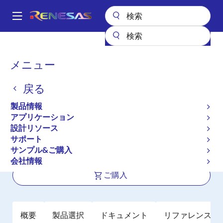
メ
イ
A
ン
Main
コ
全製品リスト
パワー & パワーマネジメント
FETドライバ
navigation
ン
ハーフブリッジFETドライバ
ISL2111
パ
メニュー
テ
ン
ISL2111
ン
戻る
ツ
く
アクティブ
に
ず
製品情報
100V, 3A/4A (ピーク), 高周波ハーフブ
移
アプリケーション
動
リッジドライバ
設計リソース
サポート
サンプル&ご購入
データシート
会社情報
ご購入
概要
製品選択
ドキュメント
リファレンス・