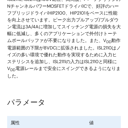
NチャンネルパワーMOSFETドライバICで、好評のハー
フブリッジドライバHIP2100、HIP2101をベースに性能
を向上させています。ピーク出力プルアップ/プルダウ
ン電流は3A/4Aに増加してスイッチング電源の損失を大
幅に低減し、多くのアプリケーションで外付けトーテ
ムポールバッファが不要になりました。また、V
動作
DD
電源範囲の下限が8VDCに拡張されました。ISL2110はノ
イズの多い環境で優れた動作を実現するために入力ヒ
ステリシスを追加し、ISL2111の入力はISL2110と同様に
V
電源レールまで安全にスイングできるようになりま
DD
した。
パラメータ
属性
値