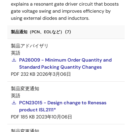
explains a resonant gate driver circuit that boosts
gate voltage swing and improves efficiency by
using external diodes and inductors.
製品通知（PCN、EOLなど） (7)
製品アドバイザリ
英語
PA26009 - Minimum Order Quantity and
Standard Packing Quantity Changes
PDF
232 KB
2026年3月06日
製品変更通知
英語
PCN23015 - Design change to Renesas
product ISL2111*
PDF
185 KB
2023年10月06日
製品変更通知