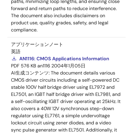
paths, minimizing loop lengths, and ensuring close
forward and return paths to reduce interference.
The document also includes disclaimers on
product use, quality grades, safety, and legal
compliance.
アプリケーションノート
英語
AN1116: CMOS Applications Information
PDF
576 KB
an1116
2004年1月05日
AI生成コンテンツ:
The document details various
CMOS driver circuits including a self-powered DC
stable 100V half bridge driver using EL7972 and
EL7501, an IGBT half bridge driver with EL7981, and
a self-oscillating IGBT driver operating at 25kHz. It
also covers a 40W 12V synchronous step-down
regulator using EL7761, a simple undervoltage
lockout circuit using zener diodes, and a video
sync pulse generator with EL7501. Additionally, it