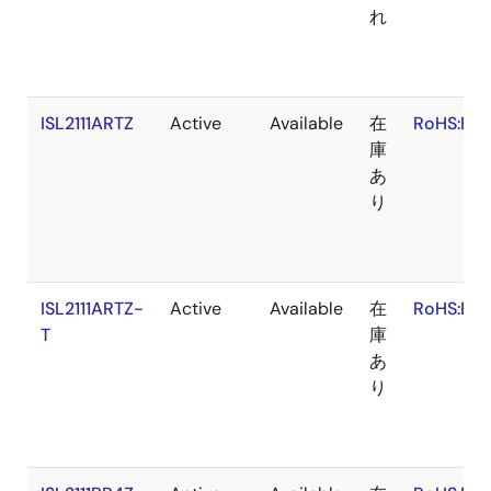
れ
ISL2111ARTZ
Active
Available
在
RoHS:EN
庫
あ
り
ISL2111ARTZ-
Active
Available
在
RoHS:EN
T
庫
あ
り