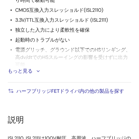
り時間で駆動可能
CMOS互換入力スレッショルド(ISL2110)
3.3V/TTL互換入力スレッショルド (ISL2111)
独立した入力により柔軟性を確保
起動時のトラブルがない
電源グリッチ、グラウンド以下でのHSリンギング、
高dv/dtでのHSスルーイングの影響を受けずに出力
可能
もっと見る
低消費電力
広い電源電圧範囲 (8V～14V)
ハーフブリッジFETドライバ内の他の製品を探す
電源電圧低下保護機能
1.6W/1W (Typical) 出力プルアップ/プルダウン抵抗
説明
ISL2110, ISL2111は100V耐圧、高周波、ハーフブリッジの