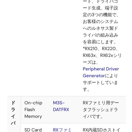
カ
テ
用途
名称
内容
ゴ
リ
ド
Code
スマート・
スマート・コンフ
ラ
Generator
コンフィグ
ィグレータは、
イ
レータ
「ソフトウェアを
バ
自由に組み合わせ
生
られる」をコンセ
成
プトとしたユーテ
ィリティです。FIT
モジュールのミド
ルウェアをインポ
ート、ドライバコ
ード生成、端子設