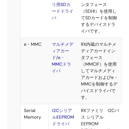
定の3つの機能で、
お客様のシステム
へのルネサス製ド
ライバの組み込み
を容易にします。
*RX210、RX220、
RX63x、RX62xシリ
ーズは、
Peripheral Driver
Generator
により
サポートしていま
す。
ド
On-chip
M3S-
RXファミリ用デー
ラ
Flash
DATFRX
タフラッシュドラ
イ
Memory
イバです。
バ
SD Card
RXファミ
RX内蔵SDホストイ
リ用SDカ
ンタフェース