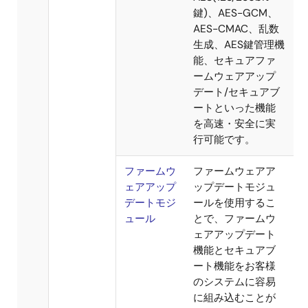
ーラ用サンプルド
ライバも提供して
おり、Renesas
Starter Kitですぐに
動作確認すること
ができます。
Security /
暗号ライブ
RXファミリ用の暗
Crypto
ラリ
号ライブラリ
（AES、RSA、
DES、SHA）です。
セキュリティが必
要とされる各種シ
ステム開発のため
に強固な暗号ライ
ブラリを提供しま
す。
Trusted
RXファミリ用の