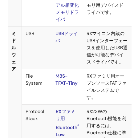
R1EX24xxxシリー
ズ、R1EV24xxxシ
リーズおよび
HN58X24xxxシリー
ズ用デバイスドラ
イバです。
SPIシリア
RXファミリ SPIバ
ルEEPROM
ス シリアル
ドライバ
EEPROM
R1EX25xxxシリー
ズ、HN58X25xxxシ
リーズ用デバイス
ドライバです。
SPI/QSPI
RXファミリ
シリアルフ
SPI/QSPIバスシリ
ラッシュメ
アルフラッシュメ
モリ・
モリ用、QSPIバス