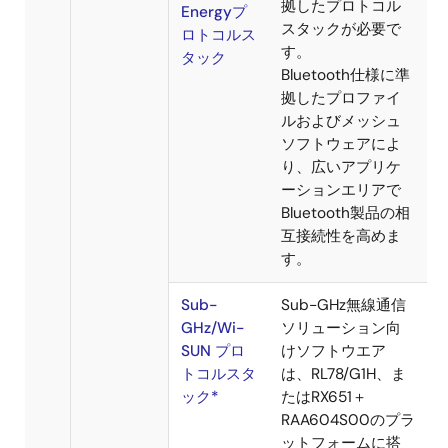
QSPIシリ
シリアル相変化メ
アル相変化
モリ用デバイスド
メモリドラ
ライバです。
イバ
ミ
USB
USBドライ
RXマイコン内蔵の
ド
バ
USBインターフェー
ル
スを使用したUSB通
ウ
信が可能なデバイ
ェ
スドライバです。
ア
File
M3S-
RXファミリ用オー
System
TFAT-Tiny
プンソースFATファ
イルシステムで
す。
Protocol
RXファミ
RX23Wの
Stack
リ用
Bluetooth機能を利
用するには、
®
Bluetooth