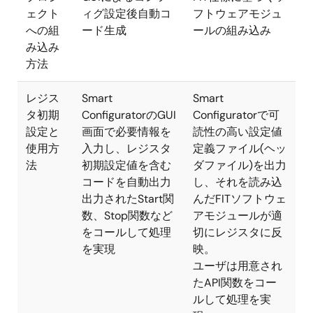
ェクト
ィグ設定後自動コ
フトウェアモジュ
への組
ード生成
ールの組み込み
み込み
方法
レジス
Smart
Smart
タ初期
ConfiguratorのGUI
Configuratorで可
設定と
画面で必要情報を
読性の高い設定値
使用方
入力し、レジスタ
定義ファイル(ヘッ
法
初期設定値を含む
ダファイル)を出力
コードを自動出力
し、それを読み込
出力されたStart関
んだFITソフトウェ
数、Stop関数など
アモジュールが適
をコールして処理
切にレジスタに反
を実現
映。
ユーザは用意され
たAPI関数をコー
ルして処理を実