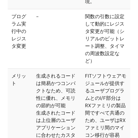
現。
プログ
-
関数の引数に設定
ラム実
して動的にレジス
行中の
タ変更が可能（シ
レジス
リアルのビットレ
タ変更
ート調整、タイマ
の周波数設定な
ど）
メリッ
生成されるコード
FITソフトウェアモ
ト
は簡易かつコンパ
ジュールが提供す
クトなため、可読
るユーザプログラ
性に優れ、メモリ
ムとのI/F部分は
の節約が可能
RXファミリの製品
生成されたコード
間ですべて共通の
は上位層のユーザ
ため、ユーザはRX
アプリケーション
ファミリ間のマイ
に合わせたカスタ
コン移行が容易