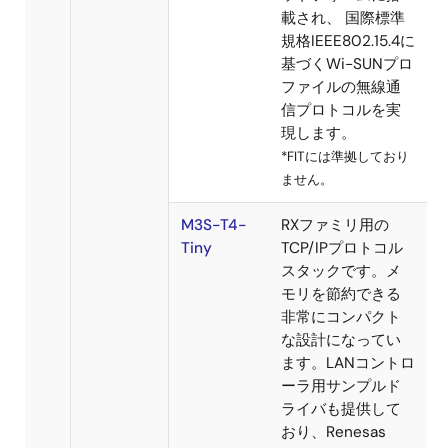
Bluetooth仕様に準
Low
拠したプロトコル
Energyプ
スタックが必要で
ロトコルス
す。
タック
Bluetooth仕様に準
拠したプロファイ
ルおよびメッシュ
ソフトウェアによ
り、広いアプリケ
ーションエリアで
Bluetooth製品の相
互接続性を高めま
す。
Sub-
Sub-GHz無線通信
GHz/Wi-
ソリューション向
SUN プロ
けソフトウエア
トコルスタ
は、RL78/G1H、ま
ック*
たはRX651＋