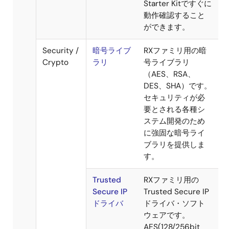
RAA604S00のプラ
ットフォームに搭
載され、 国際標準
規格IEEE802.15.4に
基づくWi-SUNプロ
ファイルの無線通
信プロトコルを実
現します。
*FITには準拠しており
ません。
M3S-T4-
RXファミリ用の
Tiny
TCP/IPプロトコル
スタックです。メ
モリを節約できる
非常にコンパクト
な設計になってい
ます。LANコントロ