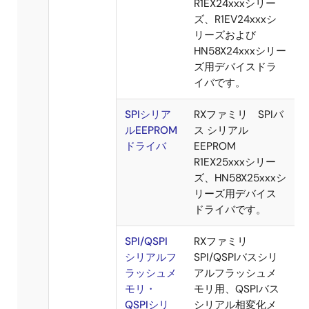
ードドライ
（SDHI）を使用し
バ
てSDカードを制御
するデバイスドラ
イバです。
e・MMC
マルチメデ
RX内蔵のマルチメ
ィアカー
ディアカードイン
ド/e・
タフェース
MMCドラ
（MMCIF）を使用
イバ
してマルチメディ
アカードおよびe・
MMCを制御するデ
バイスドライバで
す。
Serial
I2Cシリア
RXファミリ I2Cバ
Memory
ルEEPROM
ス シリアル
ドライバ
EEPROM