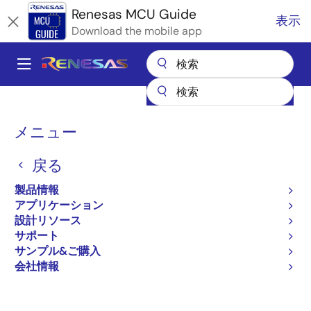
メ
Renesas MCU Guide
表示
イ
Download the mobile app
ン
コ
A
ン
Main
テ
全製品リスト
マイクロコントローラとマイクロプロセッサ
ン
navigation
RX 32ビット高性能/高効率MCU
RXファミリ 開発環境
パ
ツ
メニュー
RX ファミリ 開発環境 - ソフトウェア
に
ン
RX ファミリ 開発環境 - ソ
移
戻る
く
動
フトウェア
ず
製品情報
アプリケーション
設計リソース
サポート
ページセクションへ移動：
サンプル&ご購入
会社情報