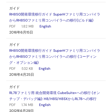
ソフトウェア／ツール－その他
ガイド
M16C/26Aグループ レジスタ定義
RH850開発環境移行ガイド SuperHファミリ用コンパイラ
ログインしてダウンロード
からRH850ファミリ用コンパイラへの移行(ビルド編)
ZIP
20 KB
English
PDF
1.82 MB
English
2005年1月7日
2016年6月15日
ソフトウェア／ツール－その他
ガイド
M16C/6N5グループ レジスタ定義
RH850開発環境移行ガイド SuperHファミリ用コンパイラ
ログインしてダウンロード
からRH850ファミリ用コンパイラへの移行 (コーディン
ZIP
17 KB
English
グ・オプション編)
2004年7月21日
PDF
532 KB
English
2016年4月25日
ソフトウェア／ツール－その他
M16C/62A、M16C/62Mグループ レジスタ定義
ガイド
ログインしてダウンロード
RL78ファミリ用 統合開発環境 CubeSuite+への移行 (オン
ZIP
21 KB
English
チップ・デバッグ編): H8/H8S/H8SXからRL78への移行
2004年6月30日
PDF
1.74 MB
English
2012年6月29日