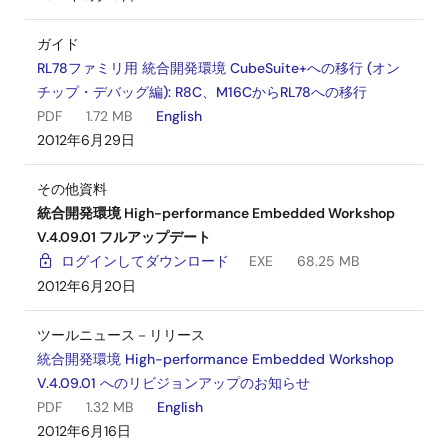
ソフトウェア／ツール－その他
M16C/62N(M3062GF8NFP/GPを含む)グループ レジスタ
ガイド
定義
RL78ファミリ用 統合開発環境 CubeSuite+への移行 (オン
ログインしてダウンロード
チップ・デバッグ編): R8C、M16CからRL78への移行
ZIP
20 KB
English
PDF
1.72 MB
English
2004年6月30日
2012年6月29日
その他資料
統合開発環境 High-performance Embedded Workshop
V.4.09.01 フルアップデート
ログインしてダウンロード
EXE
68.25 MB
2012年6月20日
ツールニュース－リリース
統合開発環境 High-performance Embedded Workshop
V.4.09.01 へのリビジョンアップのお知らせ
PDF
1.32 MB
English
2012年6月16日