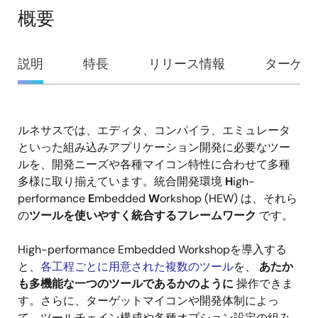
概要
概
説明
特長
リリース情報
ターゲッ
要
ルネサスでは、エディタ、コンパイラ、エミュレータ
説
といった組み込みアプリケーション開発に必要なツー
明
ルを、開発ニーズや各種マイコン特性に合わせて多種
多様に取り揃えています。統合開発環境
H
igh-
performance
E
mbedded
W
orkshop (HEW) は、それら
の
ツールを使いやすく統合するフレームワーク
です。
High-performance Embedded Workshopを導入する
と、
各工程ごとに用意された複数のツール
を、
あたか
も多機能な一つのツールであるかのように
操作できま
す。さらに、ターゲットマイコンや開発体制によっ
て、ツールチェイン構成や各種オプション設定の組み