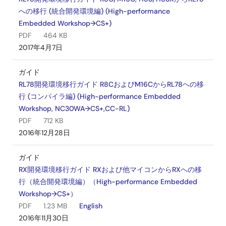
への移行 (統合開発環境編) (High-performance
ソフトウェア／ツール－その他
Embedded Workshop→CS+)
マニュアルナビゲータ (SHコンパイラ版、CD用) ユーティ
PDF
464 KB
リティ
2017年4月7日
ログインしてダウンロード
EXE
275 KB
2005年4月9日
ガイド
RL78開発環境移行ガイド R8CおよびM16CからRL78への移
ソフトウェア／ツール－その他
行 (コンパイラ編) (High-performance Embedded
マニュアルナビゲータ (SHコンパイラ版、Web用) ユーティ
Workshop, NC30WA→CS+,CC-RL)
リティ
PDF
712 KB
ログインしてダウンロード
EXE
275 KB
2016年12月28日
2005年4月9日
ガイド
ソフトウェア／ツール－その他
RX開発環境移行ガイド RXおよび他マイコンからRXへの移
M16C/6N4グループ レジスタ定義
行（統合開発環境編）（High-performance Embedded
ログインしてダウンロード
Workshop→CS+）
ZIP
18 KB
English
PDF
1.23 MB
English
2005年3月31日
2016年11月30日