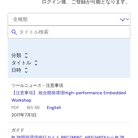
ログイン後、ご登録が可能となります。
ソフトウェア／ツール－その他
シミュレータ・デバッガ用ファイル操作低水準インタフェ
ースルーチン環境作成ファイル ユーティリティ
ログインしてダウンロード
LZH
20 KB
2005年4月9日
分類
ソフトウェア／ツール－その他
タイトル
マニュアルナビゲータ (H8コンパイラ版、CD用) ユーティ
日時
リティ
ログインしてダウンロード
EXE
275 KB
ツールニュース－注意事項
2005年4月9日
【注意事項】 統合開発環境High-performance Embedded
Workshop
ソフトウェア／ツール－その他
PDF
185 KB
English
マニュアルナビゲータ (H8コンパイラ版、Web用) ユーテ
2017年7月1日
ィリティ
ログインしてダウンロード
EXE
275 KB
ガイド
2005年4月9日
RL78開発環境移行ガイド R8C/M16C, H8S/H8SXからRL78