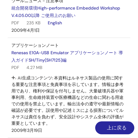
ツールニュース－注意事項
統合開発環境High-performance Embedded Workshop
V.4.05.00以降 ご使用上のお願い
PDF
235 KB
English
2009年4月1日
アプリケーションノート
Renesas E10A-USB Emulator アプリケーションノート 導
入ガイドSH/Tiny(SH7125)編
PDF
4.27 MB
AI生成コンテンツ:
本資料はルネサス製品の使用に関す
る重要な注意事項と免責事項を示しています。情報は参考
用であり、権利や保証を付与しません。大量破壊兵器や軍
事利用、生命維持装置や医療機器などの生命に関わる用途
での使用を禁止しています。輸出法令の遵守や最新情報の
確認が必要です。誤使用や記述ミスによる損害についてル
ネサスは責任を負わず、安全設計やシステム全体の評価が
重要としています。
上に戻る
2009年3月19日