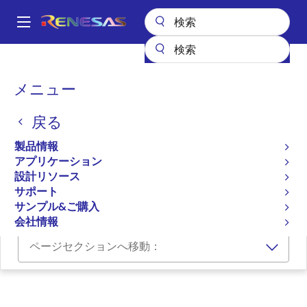
メ
イ
A
ン
Main
コ
設計リソース
開発ツール
navigation
ン
統合開発環境 High-performance Embedded Workshop
パ
メニュー
テ
ン
統合開発環境 High-
ン
戻る
ツ
く
performance Embedded
に
ず
製品情報
Workshop
移
アプリケーション
動
設計リソース
IDEとコーディングツール
サポート
サンプル&ご購入
会社情報
ページセクションへ移動：