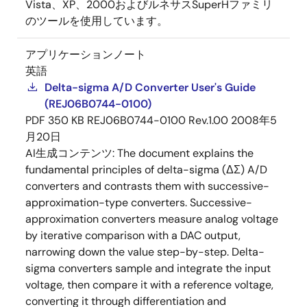
Vista、XP、2000およびルネサスSuperHファミリ
のツールを使用しています。
アプリケーションノート
英語
Delta-sigma A/D Converter User's Guide
(REJ06B0744-0100)
PDF
350 KB
REJ06B0744-0100 Rev.1.00
2008年5
月20日
AI生成コンテンツ:
The document explains the
fundamental principles of delta-sigma (ΔΣ) A/D
converters and contrasts them with successive-
approximation-type converters. Successive-
approximation converters measure analog voltage
by iterative comparison with a DAC output,
narrowing down the value step-by-step. Delta-
sigma converters sample and integrate the input
voltage, then compare it with a reference voltage,
converting it through differentiation and