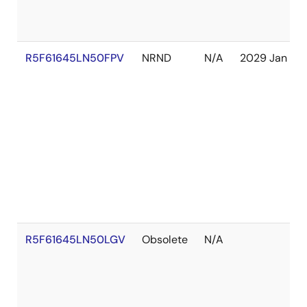
R5F61645LN50FPV
NRND
N/A
2029 Jan
R5F61645LN50LGV
Obsolete
N/A