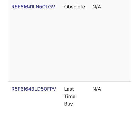
R5F61641LN50LGV
Obsolete
N/A
R5F61643LD50FPV
Last
N/A
Time
Buy