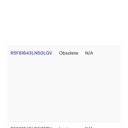
R5F61643LN50LGV
Obsolete
N/A