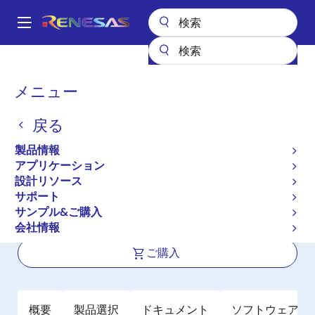
メ
イ
A
ン
Main
コ
全製品リスト
General Parts
H8SX/1645L
navigation
ン
パ
メニュー
H8SX/1645L
テ
ン
ン
戻る
新規採用非推奨品
ツ
く
に
システム制御用 32 ビット CISC CPU
ず
製品情報
移
搭載マイクロコントローラ（新規採用
アプリケーション
動
設計リソース
非推奨品）
サポート
サンプル&ご購入
ユーザマニュアル
会社情報
ご購入
概要
製品選択
ドキュメント
ソフトウェア／