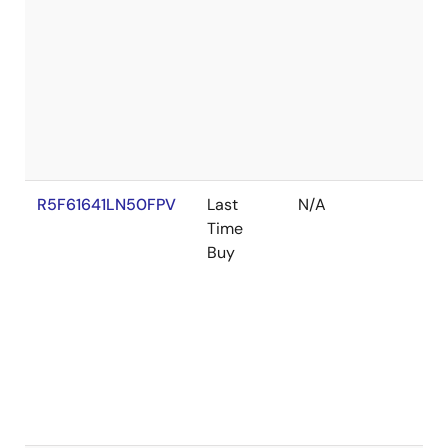
R5F61641LN50FPV
Last
N/A
Time
Buy