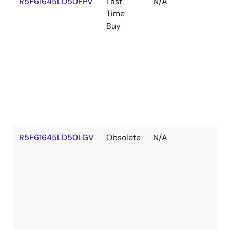
R5F61645LD50FPV
Last
N/A
Time
Buy
R5F61645LD50LGV
Obsolete
N/A