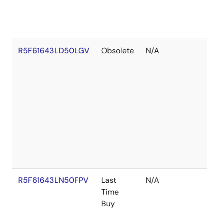
R5F61643LD50LGV
Obsolete
N/A
R5F61643LN50FPV
Last
N/A
Time
Buy