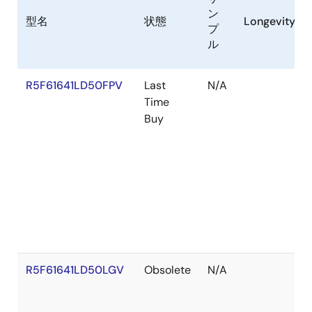
ン
型名
状態
Longevity
プ
ル
R5F61641LD50FPV
Last
N/A
Time
Buy
R5F61641LD50LGV
Obsolete
N/A