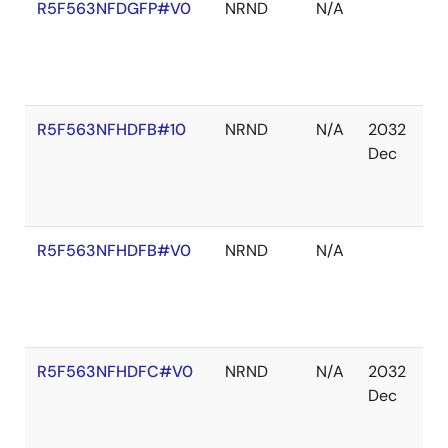
R5F563NFDGFP#V0
NRND
N/A
在
庫
切
れ
R5F563NFHDFB#10
NRND
N/A
2032
在
Dec
庫
切
れ
R5F563NFHDFB#V0
NRND
N/A
在
庫
あ
り
R5F563NFHDFC#V0
NRND
N/A
2032
在
Dec
庫
切
れ