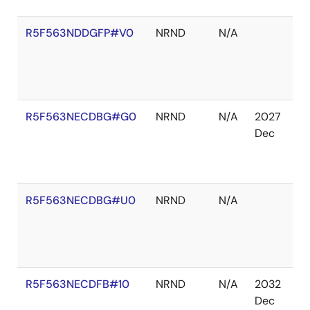
R5F563NDDGFP#V0
NRND
N/A
在
庫
切
れ
R5F563NECDBG#G0
NRND
N/A
2027
在
Dec
庫
切
れ
R5F563NECDBG#U0
NRND
N/A
在
庫
切
れ
R5F563NECDFB#10
NRND
N/A
2032
在
Dec
庫