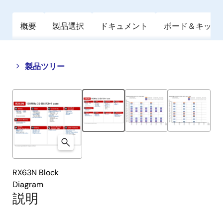
概要
製品選択
ドキュメント
ボード＆キット
Close
Open
製品ツリー
product
product
tree
tree
menu
menu
RX63N Block
Diagram
説明