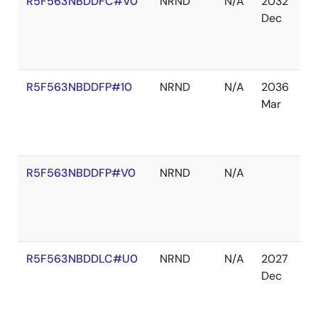
R5F563NBDDFC#V0
NRND
N/A
2032
在
Dec
庫
切
れ
R5F563NBDDFP#10
NRND
N/A
2036
在
Mar
庫
切
れ
R5F563NBDDFP#V0
NRND
N/A
在
庫
切
れ
R5F563NBDDLC#U0
NRND
N/A
2027
在
Dec
庫
切
れ