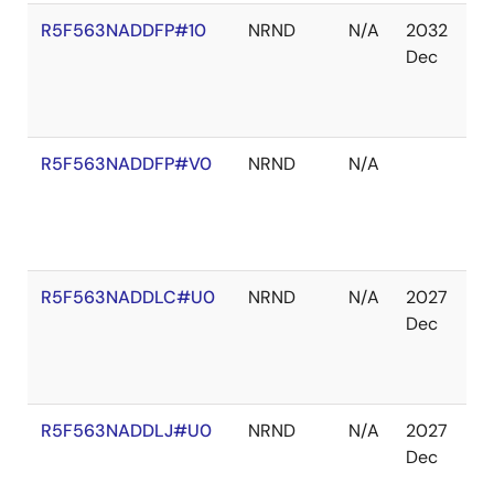
R5F563NADDFP#10
NRND
N/A
2032
在
Dec
庫
切
れ
R5F563NADDFP#V0
NRND
N/A
在
庫
あ
り
R5F563NADDLC#U0
NRND
N/A
2027
在
Dec
庫
切
れ
R5F563NADDLJ#U0
NRND
N/A
2027
在
Dec
庫
切