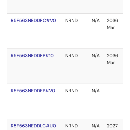
り
R5F563NEDDFC#V0
NRND
N/A
2036
在
Mar
庫
切
れ
R5F563NEDDFP#10
NRND
N/A
2036
在
Mar
庫
切
れ
R5F563NEDDFP#V0
NRND
N/A
在
庫
あ
り
R5F563NEDDLC#U0
NRND
N/A
2027
在