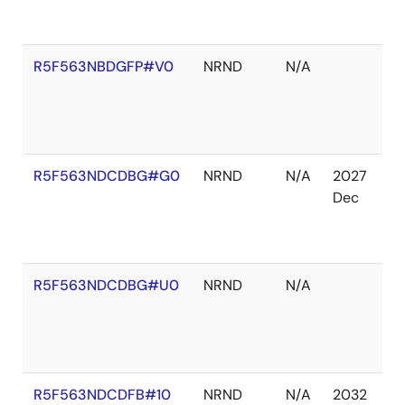
切
れ
R5F563NBDGFP#V0
NRND
N/A
在
庫
切
れ
R5F563NDCDBG#G0
NRND
N/A
2027
在
Dec
庫
切
れ
R5F563NDCDBG#U0
NRND
N/A
在
庫
あ
り
R5F563NDCDFB#10
NRND
N/A
2032
在