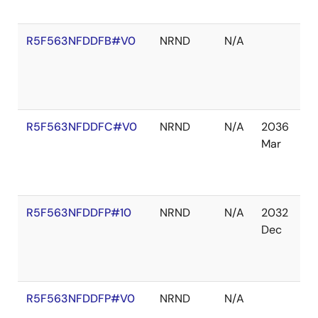
れ
R5F563NFDDFB#V0
NRND
N/A
在
庫
切
れ
R5F563NFDDFC#V0
NRND
N/A
2036
在
Mar
庫
あ
り
R5F563NFDDFP#10
NRND
N/A
2032
在
Dec
庫
切
れ
R5F563NFDDFP#V0
NRND
N/A
在
庫