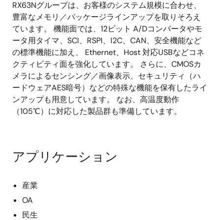
RX63Nグループは、お客様のシステム規模に合わせ、
豊富なメモリ／パッケージラインアップを取りそろえ
ています。 機能面では、12ビット A/Dコンバータやモ
ータ用タイマ、SCI、RSPI、I2C、CAN、安全機能など
の標準機能に加え、 Ethernet、Host 対応USBなどコネ
クティビティ面を強化しています。 さらに、CMOSカ
メラによるセンシング／画像表示、セキュリティ（ハ
ードウェアAES暗号）などの特殊な機能を保有したライ
ンアップも用意しています。 なお、高温度動作
（105℃）に対応した製品群も準備しています。
アプリケーション
産業
OA
民生