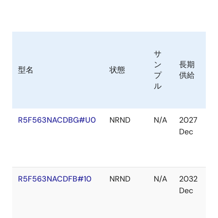
サ
ン
長期
在
型名
状態
プ
供給
庫
ル
R5F563NACDBG#U0
NRND
N/A
2027
在
Dec
庫
切
れ
R5F563NACDFB#10
NRND
N/A
2032
在
Dec
庫
切
れ