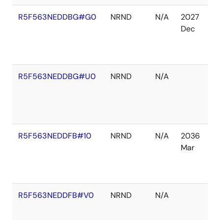
R5F563NEDDBG#G0
NRND
N/A
2027
在
Dec
庫
切
れ
R5F563NEDDBG#U0
NRND
N/A
在
庫
切
れ
R5F563NEDDFB#10
NRND
N/A
2036
在
Mar
庫
切
れ
R5F563NEDDFB#V0
NRND
N/A
在
庫
あ