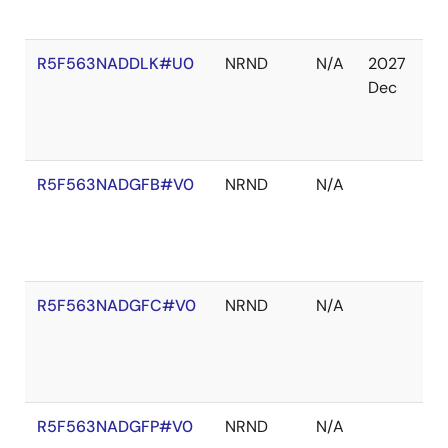
れ
R5F563NADDLK#U0
NRND
N/A
2027
在
Dec
庫
切
れ
R5F563NADGFB#V0
NRND
N/A
在
庫
切
れ
R5F563NADGFC#V0
NRND
N/A
在
庫
切
れ
R5F563NADGFP#V0
NRND
N/A
在