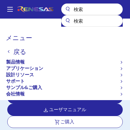
メ
イ
A
ン
Main
コ
全製品リスト
マイクロコントローラとマイクロプロセッサ
navigation
ン
RX 32ビット高性能/高効率MCU
RX63N
パ
メニュー
テ
ン
RX63N
ン
戻る
ツ
く
新規採用非推奨品
に
ず
製品情報
強化したセキュリティ・画像キャプチ
移
アプリケーション
動
ャ機能搭載 32 ビットマイクロコント
設計リソース
ローラ
サポート
サンプル&ご購入
会社情報
データシート
ユーザマニュアル
ご購入