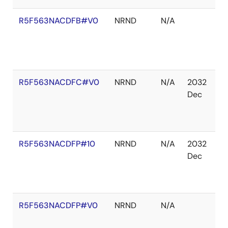
R5F563NACDFB#V0
NRND
N/A
在
庫
切
れ
R5F563NACDFC#V0
NRND
N/A
2032
在
Dec
庫
あ
り
R5F563NACDFP#10
NRND
N/A
2032
在
Dec
庫
切
れ
R5F563NACDFP#V0
NRND
N/A
在
庫