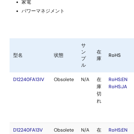
家電
パワーマネジメント
サ
ン
在
型名
状態
RoHS
プ
庫
ル
D12240FA13IV
Obsolete
N/A
在
RoHS:EN
庫
RoHS:JA
切
れ
D12240FA13V
Obsolete
N/A
在
RoHS:EN