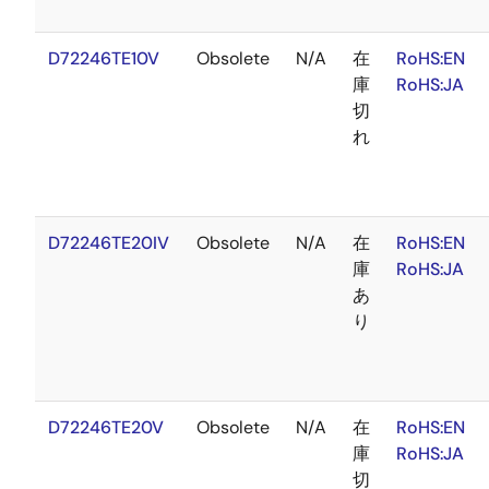
D72246TE10V
Obsolete
N/A
在
RoHS:EN
庫
RoHS:JA
切
れ
D72246TE20IV
Obsolete
N/A
在
RoHS:EN
庫
RoHS:JA
あ
り
D72246TE20V
Obsolete
N/A
在
RoHS:EN
庫
RoHS:JA
切