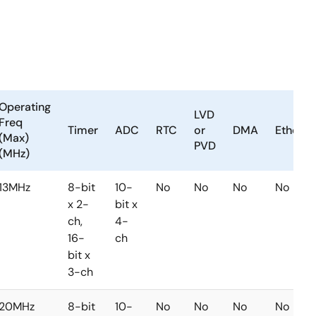
Operating
LVD
Freq
Timer
ADC
RTC
or
DMA
Etherne
(Max)
PVD
(MHz)
13MHz
8-bit
10-
No
No
No
No
x 2-
bit x
ch,
4-
16-
ch
bit x
3-ch
20MHz
8-bit
10-
No
No
No
No