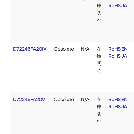
庫
RoHS:JA
切
れ
D72246FA20IV
Obsolete
N/A
在
RoHS:EN
庫
RoHS:JA
切
れ
D72246FA20V
Obsolete
N/A
在
RoHS:EN
庫
RoHS:JA
切
れ