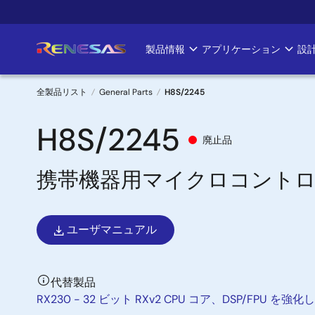
メ
イ
ン
製品情報
アプリケーション
設
Main
コ
ン
navigation
テ
全製品リスト
General Parts
H8S/2245
ン
パ
ツ
H8S/2245
廃止品
に
ン
移
携帯機器用マイクロコント
く
動
ず
ユーザマニュアル
代替製品
RX230 - 32 ビット RXv2 CPU コア、DSP/F