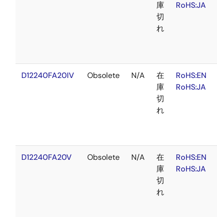
庫
RoHS:JA
切
れ
D12240FA20IV
Obsolete
N/A
在
RoHS:EN
庫
RoHS:JA
切
れ
D12240FA20V
Obsolete
N/A
在
RoHS:EN
庫
RoHS:JA
切
れ