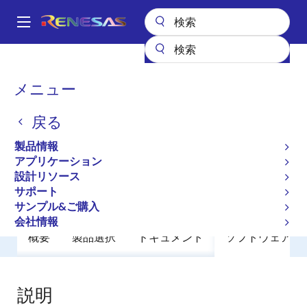
メ
イ
A
ン
Main
コ
全製品リスト
General Parts
SH7731
navigation
ン
パ
メニュー
SH7731
テ
ン
ン
戻る
廃止品
ツ
く
に
32 ビットマイクロコントローラ
ず
製品情報
移
アプリケーション
動
設計リソース
ユーザマニュアル
サポート
サンプル&ご購入
会社情報
概要
製品選択
ドキュメント
ソフトウェア／
説明