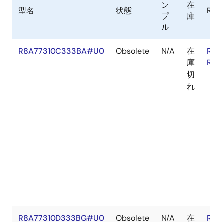
ン
在
型名
状態
RoH
プ
庫
ル
R8A77310C333BA#U0
Obsolete
N/A
在
RoH
庫
RoH
切
れ
R8A77310D333BG#U0
Obsolete
N/A
在
RoH