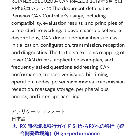
R01AN2535ED0203-CAN Rev.2.03
2019年5月15日
AI生成コンテンツ:
The document details the
Renesas CAN Controller's usage, including
compatibility, evaluation results, and principles of
pretended networking. It covers sample software
descriptions, CAN driver functionalities such as
initialization, configuration, transmission, reception,
and diagnostics. The text also explains mapping of
lower CAN drivers, application examples, and
frequently asked questions addressing CAN
conformance, transceiver issues, bit timing,
operation modes, power save modes, transmission,
reception, message storage, peripheral bus
access, and interrupt handling.
アプリケーションノート
日本語
RX 開発環境移行ガイド SHからRXへの移行（統
合開発環境編）(High-performance