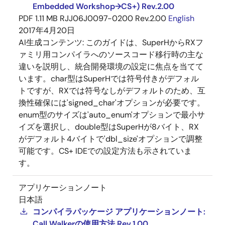
Embedded Workshop→CS+) Rev.2.00
PDF
1.11 MB
RJJ06J0097-0200 Rev.2.00
English
2017年4月20日
AI生成コンテンツ:
このガイドは、SuperHからRXフ
ァミリ用コンパイラへのソースコード移行時の主な
違いを説明し、統合開発環境の設定に焦点を当てて
います。char型はSuperHでは符号付きがデフォル
トですが、RXでは符号なしがデフォルトのため、互
換性確保には'signed_char'オプションが必要です。
enum型のサイズは'auto_enum'オプションで最小サ
イズを選択し、double型はSuperHが8バイト、RX
がデフォルト4バイトで'dbl_size'オプションで調整
可能です。CS+ IDEでの設定方法も示されていま
す。
アプリケーションノート
日本語
コンパイラパッケージ アプリケーションノート:
Call Walkerの使用方法 Rev.1.00