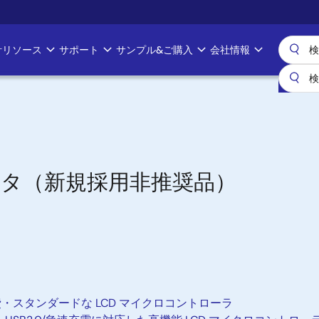
計リソース
サポート
サンプル&ご購入
会社情報
ータ（新規採用非推奨品）
消費・スタンダードな LCD マイクロコントローラ