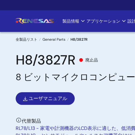
メ
イ
ン
製品情報
アプリケーション
設
Main
コ
ン
navigation
テ
全製品リスト
General Parts
H8/3827R
ン
パ
ツ
H8/3827R
廃止品
に
ン
移
8 ビットマイクロコンピュ
く
動
ず
ユーザマニュアル
代替製品
RL78/L13 - 家電や計測機器のLCD表示に適した、低