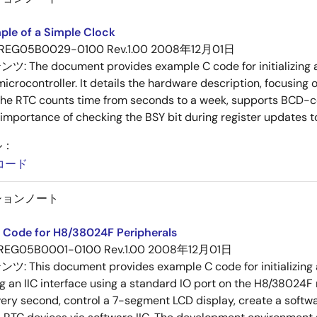
ple of a Simple Clock
REG05B0029-0100 Rev.1.00
2008年12月01日
テンツ:
The document provides example C code for initializing 
rocontroller. It details the hardware description, focusing on 
he RTC counts time from seconds to a week, supports BCD-cod
 importance of checking the BSY bit during register updates 
ル：
コード
ションノート
 Code for H8/38024F Peripherals
REG05B0001-0100 Rev.1.00
2008年12月01日
テンツ:
This document provides example C code for initializing 
 an IIC interface using a standard IO port on the H8/38024F m
very second, control a 7-segment LCD display, create a softw