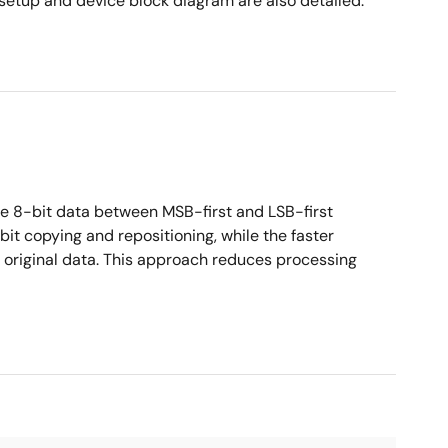
etup and device block diagram are also detailed.
te 8-bit data between MSB-first and LSB-first
it copying and repositioning, while the faster
 original data. This approach reduces processing