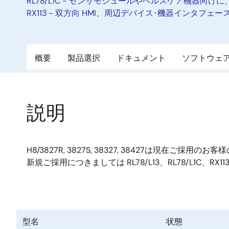
RL78/L1C - センサモジュールやヘルスケア機器向けに
RX113 - 双方向 HMI、周辺デバイス･機器インタフェ
概要
製品選択
ドキュメント
ソフトウェ
説明
H8/3827R, 3827S, 38327, 38427は現在ご採
新規ご採用につきましては RL78/L13、RL78/L1C、R
型名
状態