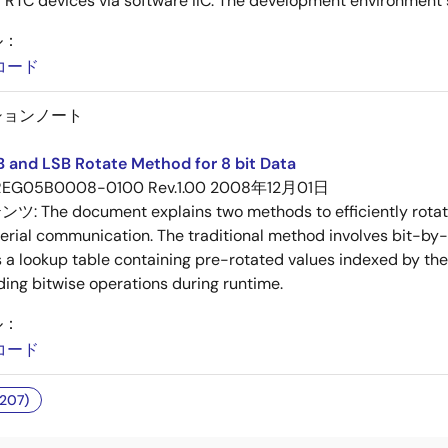
TC devices via software IIC. The development environment s
ル：
コード
ションノート
 and LSB Rotate Method for 8 bit Data
REG05B0008-0100 Rev.1.00
2008年12月01日
テンツ:
The document explains two methods to efficiently rota
serial communication. The traditional method involves bit-by-b
a lookup table containing pre-rotated values indexed by the
ding bitwise operations during runtime.
ル：
コード
07)