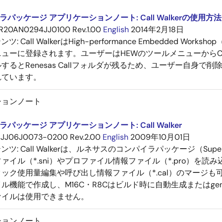
パッケージ アプリケーションノート: Call Walkerの使用方法 Re
R20AN0294JJ0100 Rev.1.00
English
2014年2月18日
テンツ:
Call WalkerはHigh-performance Embedde
ューに登録されます。ユーザーはHEWのツールメニューからCall 
するとRenesas Callフォルダが残るため、ユーザー自身
れています。
ションノート
パッケージ アプリケーションノート: Call Walker
JJ06J0073-0200 Rev.2.00
English
2009年10月01日
テンツ:
Call Walkerは、ルネサスのコンパイラパッケージ（Su
ァイル（*.sni）やプロファイル情報ファイル（*.pro）を
ック使用量編集や呼び出し情報ファイル（*.cal）のマージ
ル機能で作成し、M16C・R8Cはビルド時に自動生成またはge
ァイルは使用できません。
ションノート