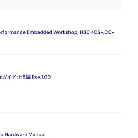
nce Embedded Workshop, H8C→CS+,CC-
: H8編 Rev.1.00
p Hardware Manual