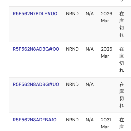
R5F562N7BDLE#U0
NRND
N/A
2026
在
Mar
庫
切
れ
R5F562N8ADBG#00
NRND
N/A
2026
在
Mar
庫
切
れ
R5F562N8ADBG#U0
NRND
N/A
在
庫
切
れ
R5F562N8ADFB#10
NRND
N/A
2031
在
Mar
庫