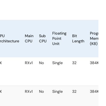
Floating
Program
PU
Main
Sub
Bit
Point
Memory
rchitecture
CPU
CPU
Length
Unit
(KB)
X
RXv1
No
Single
32
384KB
X
RXv1
No
Single
32
384KB