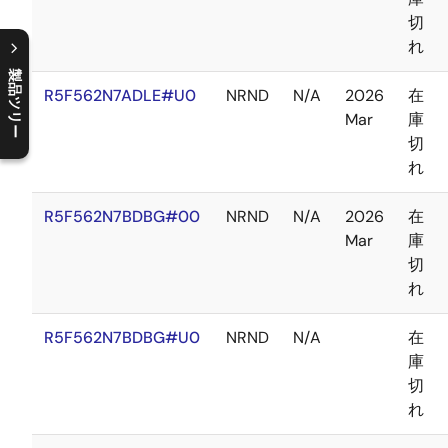
切
れ
製品ツリー
R5F562N7ADLE#U0
NRND
N/A
2026
在
C
l
o
s
e
p
r
o
d
u
c
t
t
r
e
e
m
e
n
O
p
e
n
p
r
o
d
u
c
t
t
r
e
e
m
e
n
Mar
庫
切
れ
R5F562N7BDBG#00
NRND
N/A
2026
在
Mar
庫
切
れ
R5F562N7BDBG#U0
NRND
N/A
在
庫
切
れ