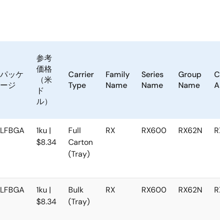
参考
価格
パッケ
Carrier
Family
Series
Group
C
（米
ージ
Type
Name
Name
Name
A
ド
ル）
LFBGA
1ku |
Full
RX
RX600
RX62N
R
$8.34
Carton
(Tray)
LFBGA
1ku |
Bulk
RX
RX600
RX62N
R
$8.34
(Tray)