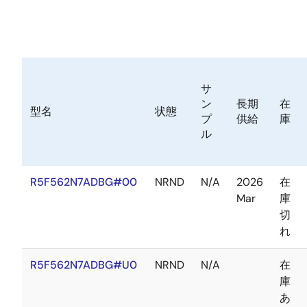
サ
ン
長期
在
型名
状態
プ
供給
庫
ル
R5F562N7ADBG#00
NRND
N/A
2026
在
Mar
庫
切
れ
R5F562N7ADBG#U0
NRND
N/A
在
庫
あ