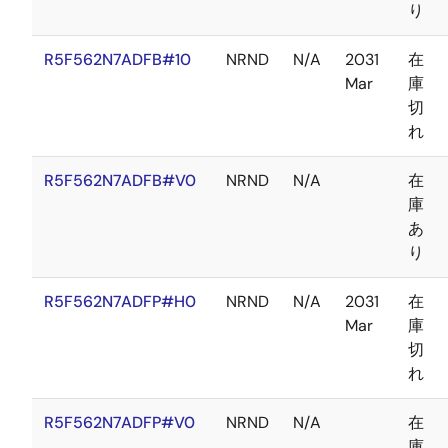
り
R5F562N7ADFB#10
NRND
N/A
2031
在
Mar
庫
切
れ
R5F562N7ADFB#V0
NRND
N/A
在
庫
あ
り
R5F562N7ADFP#H0
NRND
N/A
2031
在
Mar
庫
切
れ
R5F562N7ADFP#V0
NRND
N/A
在
庫