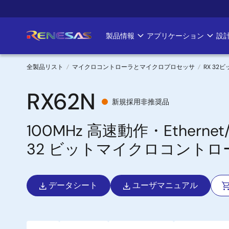
メ
イ
ン
製品情報
アプリケーション
設
Main
コ
ン
navigation
テ
全製品リスト
マイクロコントローラとマイクロプロセッサ
RX 32
ン
パ
ツ
RX62N
新規採用非推奨品
に
ン
移
100MHz 高速動作・Ether
く
動
32 ビットマイクロコントロ
ず
データシート
ユーザマニュアル