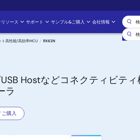
計リソース
サポート
サンプル&ご購入
会社情報
ビット高性能/高効率MCU
RX62N
net/USB Hostなどコネクティビ
ーラ
ご購入