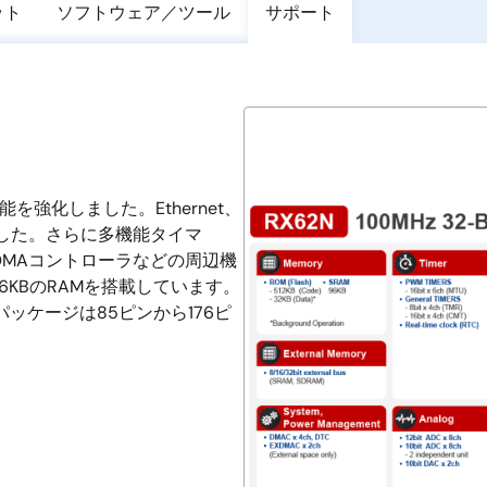
ット
ソフトウェア／ツール
サポート
を強化しました。Ethernet、
内蔵しました。さらに多機能タイマ
バータ、DMAコントローラなどの周辺機
6KBのRAMを搭載しています。
ッケージは85ピンから176ピ