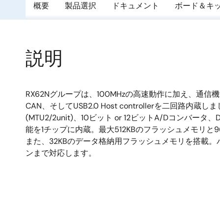
概要
製品選択
ドキュメント
ボード＆キ
説明
RX62Nグループは、100MHzの高速動作に加え、通信機能
CAN、そしてUSB2.0 Host controllerを二回路
(MTU2/2unit)、10ビット or 12ビットA/Dコン
能を1チップに内蔵。最大512KBのフラッシュメモリと9
また、32KBのデータ格納用フラッシュメモリを搭載。パ
ンまで対応します。