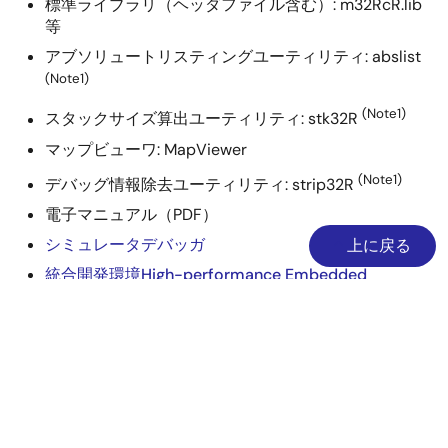
標準ライブラリ（ヘッダファイル含む）: m32RcR.lib
等
ツールニュース－リリース
C/C++コンパイラパッケージ M3T-CC32R V.5.00 Release
アブソリュートリスティングユーティリティ: abslist
00 へのバージョンアップのお知らせ
(Note1)
PDF
248 KB
English
(Note1)
スタックサイズ算出ユーティリティ: stk32R
2005年7月16日
マップビューワ: MapViewer
ツールニュース－注意事項
(Note1)
デバッグ情報除去ユーティリティ: strip32R
Cコンパイラパッケージ M3T-CC32R ご使用上のお願い
電子マニュアル（PDF）
PDF
233 KB
English
シミュレータデバッガ
上に戻る
2005年7月16日
統合開発環境High-performance Embedded
Workshop V.4
マニュアル－開発ツール
M32Rファミリ用 C/C++コンパイラパッケージ V.5.00 アセ
Note
ンブラ ユーザーズマニュアル
PDF
1.50 MB
English
abslist、stk32R、strip32Rはサポート対象外です。
2005年7月15日
cmergeユーティリティの提供は終了しました(2004年4月1
マニュアル－開発ツール
日)。