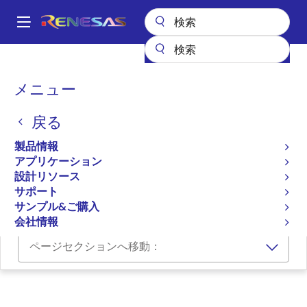
メ
イ
A
ン
Main
コ
設計リソース
開発ツール
navigation
ン
M32Rファミリ用C/C++コンパイラパッケージ [M3T-CC32R]
パ
メニュー
テ
ン
M32Rファミリ用C/C++コ
ン
戻る
ツ
く
ンパイラパッケージ [M3T-
に
ず
製品情報
CC32R]
移
アプリケーション
動
設計リソース
コンパイラ/アセンブラ
サポート
サンプル&ご購入
会社情報
ページセクションへ移動：