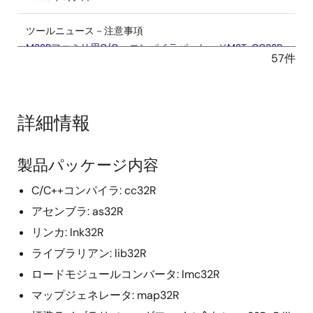
ツールニュース－注意事項
M32Rファミリ用C/C++コンパイラパッケージM3T-CC32R
57件
ご使用上のお願い
PDF
227 KB
English
2006年4月16日
詳細情報
ツールニュース－注意事項
C/C++コンパイラパッケージ M3T-CC32R V.5.00 Release
製品パッケージ内容
00 ご使用上のお願い
PDF
243 KB
English
C/C++コンパイラ: cc32R
2006年3月16日
アセンブラ: as32R
リンカ: lnk32R
ツールニュース－注意事項
M32Rファミリ用C/C++コンパイラパッケージ M3T-CC32R
ライブラリアン: lib32R
ご使用上のお願い
ロードモジュールコンバータ: lmc32R
PDF
245 KB
English
マップジェネレータ: map32R
2006年3月1日