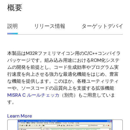
概要
概
説明
リリース情報
ターゲットデバイス
要
本製品はM32Rファミリマイコン用のC/C++コンパイラ
説
パッケージです。組み込み用途におけるROM化システ
明
ムの開発を前提とし、コード生成効率やプログラム実
行速度を向上させる強力な最適化機能をはじめ、豊富
な機能を提供します。このほか、各種ユーティリティ
ーや、ソースコードの品質向上を支援する拡張機能
MISRA C ルールチェッカ
（別売）もご用意していま
す。
Learn More