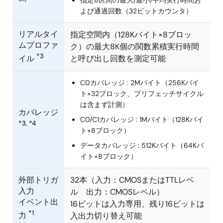
指定8区間の最大/最小/平均実行時間お
よび通過回数（32ビットカウンタ）
リアルタイ
指定空間内（128Kバイト×8ブロッ
ムプロファ
ク）の最大8K個の関数累積実行時間
*3
と呼び出し回数を測定可能
イル
C0カバレッジ : 2Mバイト（256Kバイ
ト×32ブロック、プリフェッチサイクル
は含まず計測）
カバレッジ
C0/C1カバレッジ : 1Mバイト（128Kバイ
*3, *4
ト×8ブロック）
データカバレッジ : 512Kバイト（64Kバ
イト×8ブロック）
外部トリガ
32本（入力：CMOSまたはTTLレベ
入力
ル 出力：CMOSレベル）
イベント出
16ビットは入力専用、残り16ビットは
*1
力
入出力切り替え可能