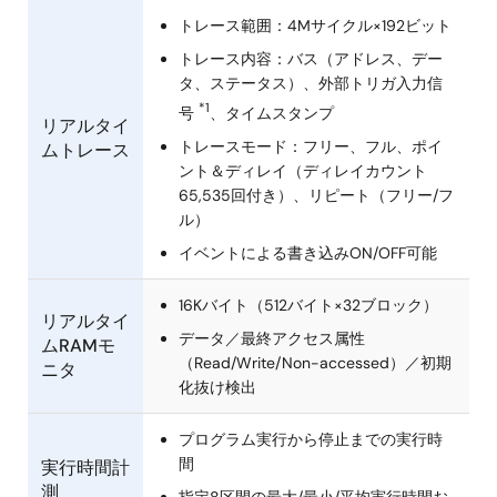
トレース範囲：4Mサイクル×192ビット
トレース内容：バス（アドレス、デー
タ、ステータス）、外部トリガ入力信
*1
号
、タイムスタンプ
リアルタイ
トレースモード：フリー、フル、ポイ
ムトレース
ント＆ディレイ（ディレイカウント
65,535回付き）、リピート（フリー/フ
ル）
イベントによる書き込みON/OFF可能
16Kバイト（512バイト×32ブロック）
リアルタイ
データ／最終アクセス属性
ムRAMモ
（Read/Write/Non-accessed）／初期
ニタ
化抜け検出
プログラム実行から停止までの実行時
間
実行時間計
測