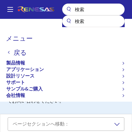
メ
イ
A
ン
Main
コ
設計リソース
開発ツール
E100（保守製品）
navigation
ン
パ
メニュー
E100（保守製品）
テ
ン
ン
戻る
Discontinued
ツ
く
に
エミュレータ
ず
製品情報
移
アプリケーション
動
設計リソース
このソフトウェア/ツールの提供は終了しました。
サポート
サンプル&ご購入
ご不明な点がございましたら、
テクニカルサポート
ま
会社情報
でお問い合わせください。
ページセクションへ移動：