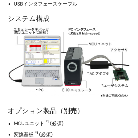
USBインタフェースケーブル
システム構成
画
像
オプション製品（別売）
*1
MCUユニット
(必須)
*1
変換基板
(必須)