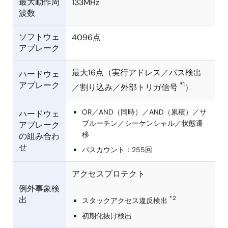
最大動作周
133MHz
波数
ソフトウェ
4096点
アブレーク
最大16点（実行アドレス／バス検出
ハードウェ
アブレーク
*1
／割り込み／外部トリガ信号
）
OR／AND（同時）／AND（累積）／サ
ハードウェ
ブルーチン／シーケンシャル／状態遷
アブレーク
移
の組み合わ
せ
パスカウント：255回
アクセスプロテクト
例外事象検
*2
出
スタックアクセス違反検出
初期化抜け検出