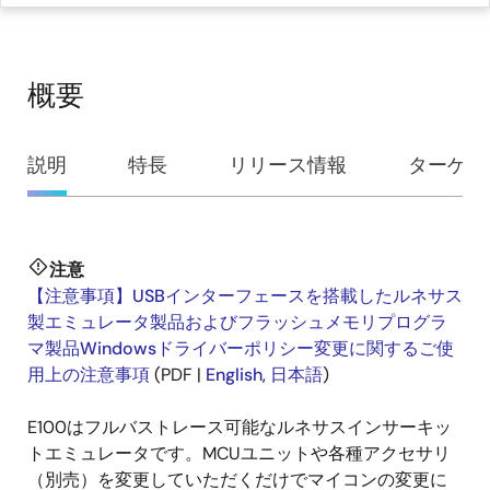
概要
概
説明
特長
リリース情報
ターゲッ
要
注意
説
【注意事項】USBインターフェースを搭載したルネサス
明
製エミュレータ製品およびフラッシュメモリプログラ
マ製品Windowsドライバーポリシー変更に関するご使
用上の注意事項
(PDF |
English
,
日本語
)
E100はフルバストレース可能なルネサスインサーキッ
トエミュレータです。MCUユニットや各種アクセサリ
（別売）を変更していただくだけでマイコンの変更に