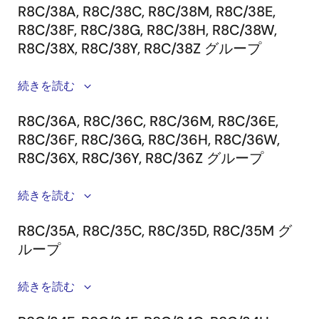
接続イメージ
ット
R8C/38A, R8C/38C, R8C/38M, R8C/38E,
延長
R0E001000FLX00
64ピン0.5mm
E100
R0E001000EMU00
（保
(必
R8C/38F, R8C/38G, R8C/38H, R8C/38W,
フレ
ピッチLQFP
本体
守製品）
須)
キシ
R8C/38X, R8C/38Y, R8C/38Z グループ
PLQP0064KB-
ブル
A
MCU
R0E521500MCU00
（保
変換
R0E53054ECFK60
ケー
ユニ
守製品）
続きを読む
基板
ブル
接続イメージ
ット
MCUパッケー
システム構成
(必
*1
ジ
(必
R8C/36A, R8C/36C, R8C/36M, R8C/36E,
須)
須)
R8C/36F, R8C/36G, R8C/36H, R8C/36W,
80ピン0.5mm
E100
R0E001000EMU00
（保
外部
R0E001000EXT00
R8C/36X, R8C/36Y, R8C/36Z グループ
延長
R0E001000FLX00
ピッチLQFP
本体
守製品）
変換
R0E53036ACFK40
（保
トリ
フレ
PLQP0080KB-
基板
守製品）
ガケ
続きを読む
キシ
A
MCU
R0E521300MCU00
（保
(必
ーブ
MCUパッケー
ブル
システム構成
ユニ
守製品）
須)
*2
ル
ジ
R8C/35A, R8C/35C, R8C/35D, R8C/35M グ
ケー
接続イメージ
ット
ループ
ブル
(必
延長
R0E001000FLX00
MCU
R0E001000ACB00
（保
64ピン0.5mm
E100
R0E001000EMU00
（保
*1
須)
フレ
信号
守製品）
ピッチLQFP
本体
守製品）
続きを読む
キシ
測定
PLQP0064KB-
MCUパッケー
外部
R0E001000EXT00
変換
R0E53038ACFK30
ブル
システム構成
基板
A
MCU
R0E521300MCU00
（保
ジ