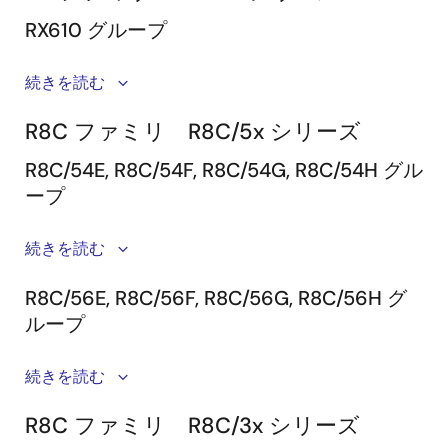
RX610 グループ
続きを読む
MCUパッケー
システム構成
ジ
R8C ファミリ R8C/5x シリーズ
R8C/54E, R8C/54F, R8C/54G, R8C/54H グル
144ピン
E100
R0E001000EMU00
（保
ープ
0.5mmピッチ
本体
守製品）
LQFP
PLQP0144KA-
MCU
R0E556100MCU00
（保
続きを読む
A
MCUパッケー
ユニ
守製品）
システム構成
ジ
ット
R8C/56E, R8C/56F, R8C/56G, R8C/56H グ
接続イメージ
(必須)
ループ
48ピン0.5mm
E100
R0E001000EMU00
（保
ピッチLQFP
本体
守製品）
変換
R0E556100CFK00
続きを読む
PLQP0048KB-
基板
MCUパッケー
システム構成
A
MCU
R0E521500MCU00
（保
(必須)
ジ
R8C ファミリ R8C/3x シリーズ
ユニ
守製品）