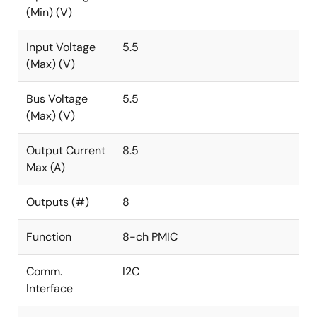
(Min) (V)
Input Voltage
5.5
(Max) (V)
Bus Voltage
5.5
(Max) (V)
Output Current
8.5
Max (A)
Outputs (#)
8
Function
8-ch PMIC
Comm.
I2C
Interface