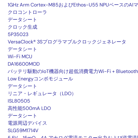
1GHz Arm Cortex-M85およびEthos-U55 NPUベースのAI
クロコントローラ
データシート
クロック生成
5P35023
VersaClock® 3Sプログラマブルクロックジェネレータ
データシート
Wi-Fi MCU
DA16600MOD
バッテリ駆動のIoT機器向け超低消費電力Wi-Fi + Bluetooth
Low Energyコンボモジュール
データシート
リニア・レギュレータ（LDO）
ISL80505
高性能500mA LDO
データシート
電源周辺デバイス
SLG59M1714V
5.5V、15mΩ、4A アナログ電流モニター出力および逆電流