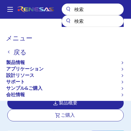
メ
イ
A
ン
Main
コ
全製品リスト
パワー & パワーマネジメント
navigation
ン
マルチチャネルパワーマネジメントIC (PMIC)
DA9062
パ
メニュー
テ
ン
DA9062
ン
戻る
ツ
く
アクティブ
に
ず
製品情報
最大8.5Aを必要とするアプリケーショ
移
アプリケーション
動
ン用に設計されたPMIC
設計リソース
サポート
サンプル&ご購入
データシート
会社情報
製品概要
ご購入