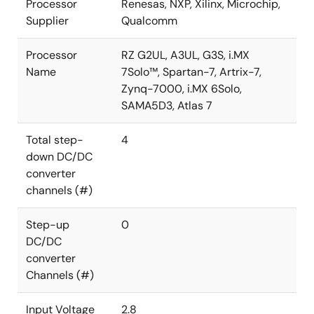
Processor
Renesas, NXP, Xilinx, Microchip,
Supplier
Qualcomm
Processor
RZ G2UL, A3UL, G3S, i.MX
Name
7Solo™, Spartan-7, Artrix-7,
Zynq-7000, i.MX 6Solo,
SAMA5D3, Atlas 7
Total step-
4
down DC/DC
converter
channels (#)
Step-up
0
DC/DC
converter
Channels (#)
Input Voltage
2.8