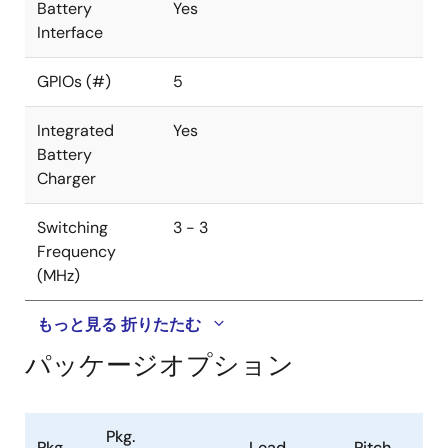
Battery
Yes
Interface
GPIOs (#)
5
Integrated
Yes
Battery
Charger
Switching
3 - 3
Frequency
(MHz)
もっと見る
折りたたむ
パッケージオプション
Pkg.
Pkg.
Lead
Pitch