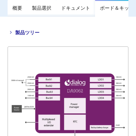
概要
製品選択
ドキュメント
ボード＆キット
Close
Open
製品ツリー
product
product
tree
tree
menu
menu