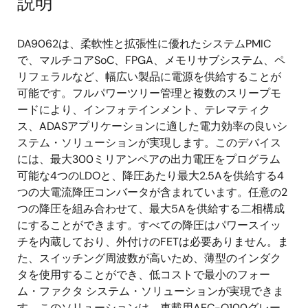
説明
DA9062は、柔軟性と拡張性に優れたシステムPMIC
で、マルチコアSoC、FPGA、メモリサブシステム、ペ
リフェラルなど、幅広い製品に電源を供給することが
可能です。フルパワーツリー管理と複数のスリープモ
ードにより、インフォテインメント、テレマティク
ス、ADASアプリケーションに適した電力効率の良いシ
ステム・ソリューションが実現します。このデバイス
には、最大300ミリアンペアの出力電圧をプログラム
可能な4つのLDOと、降圧あたり最大2.5Aを供給する4
つの大電流降圧コンバータが含まれています。任意の2
つの降圧を組み合わせて、最大5Aを供給する二相構成
にすることができます。すべての降圧はパワースイッ
チを内蔵しており、外付けのFETは必要ありません。ま
た、スイッチング周波数が高いため、薄型のインダク
タを使用することができ、低コストで最小のフォー
ム・ファクタ システム・ソリューションが実現できま
す。このソリューションは、車載用AEC-Q100グレー