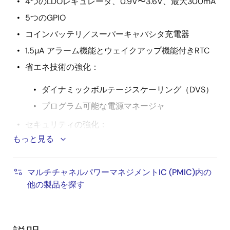
4つのLDOレギュレータ、0.9V〜3.6V、最大300mA
5つのGPIO
コインバッテリ／スーパーキャパシタ充電器
1.5µA アラーム機能とウェイクアップ機能付きRTC
省エネ技術の強化：
ダイナミックボルテージスケーリング（DVS）
プログラム可能な電源マネージャ
セキュリティの強化：
もっと見る
システム供給監視
ジャンクション温度監視
マルチチャネルパワーマネジメントIC (PMIC)内の
ウォッチドッグタイマ
他の製品を探す
ジャンクション温度動作 -40 ℃ ～ +125 ℃
自動車用途品質 2バージョン仕様もあり：
DA9062-
A