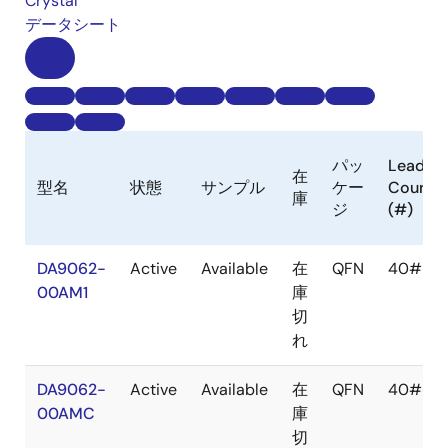
Crystal
データシート
パッ
Lead
在
型名
状態
サンプル
ケー
Count
庫
ジ
(#)
DA9062-
Active
Available
在
QFN
40#
00AM1
庫
切
れ
DA9062-
Active
Available
在
QFN
40#
00AMC
庫
切