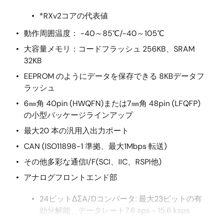
*RXv2コアの代表値
動作周囲温度： -40～85℃/-40～105℃
大容量メモリ：コードフラッシュ 256KB、SRAM
32KB
EEPROM のようにデータを保存できる 8KBデータフ
ラッシュ
6㎜角 40pin (HWQFN)または7㎜角 48pin (LFQFP)
の小型パッケージラインアップ
最大20 本の汎用入出力ポート
CAN (ISO11898-1 準拠、最大1Mbps 転送)
その他多彩な通信I/F(SCI、IIC、RSPI他)
アナログフロントエンド部
24ビットΔΣA/Dコンバータ: 最大23ビットの有
効分解能、データレート7.6 sps～15.6 ksps