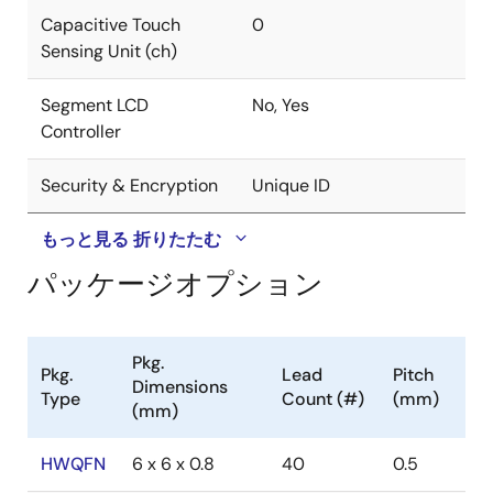
Capacitive Touch
0
Sensing Unit (ch)
Segment LCD
No, Yes
Controller
Security & Encryption
Unique ID
もっと見る
折りたたむ
パッケージオプション
Pkg.
Pkg.
Lead
Pitch
Dimensions
Type
Count (#)
(mm)
(mm)
HWQFN
6 x 6 x 0.8
40
0.5