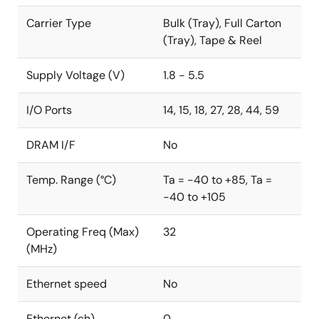
Carrier Type
Bulk (Tray), Full Carton
(Tray), Tape & Reel
Supply Voltage (V)
1.8 - 5.5
I/O Ports
14, 15, 18, 27, 28, 44, 59
DRAM I/F
No
Temp. Range (°C)
Ta = -40 to +85, Ta =
-40 to +105
Operating Freq (Max)
32
(MHz)
Ethernet speed
No
Ethernet (ch)
0