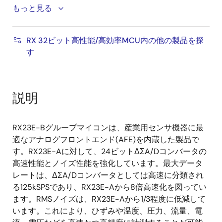
もっと見る
デュアル 24ビットΔΣA/Dコンバータ
(R5F523ExAxxx)
RX 32ビット高性能/高効率MCU内の他の製品を探
シングル 24ビットΔΣA/Dコンバータ
す
(R5F523ExSxxx)
PGA：最大128倍まで設定可能なレールツーレ
ール入力PGA。オフセットドリフト10 nV/℃、
説明
ゲインドリフト1 ppm/℃
基準電圧源：温度安定性にすぐれた10 ppm/℃
の低温度ドリフト特性
RX23E-Bグループマイコンは、産業用センサ機器に最
励起電流源：マッチングの取れたプログラマブ
適なアナログフロントエンド(AFE)を内蔵した製品で
ル電流源
す。RX23E-Aに対して、24ビットΔΣA/Dコンバータの
高速性能とノイズ性能を強化しています。最大データ
レートは、ΔΣA/Dコンバータとしては高速に分類され
る125kSPSであり、RX23E-Aから8倍高速化を図ってい
ます。RMSノイズは、RX23E-Aから1/3程度に低減して
います。これにより、ひずみや温度、圧力、流量、電