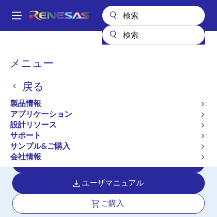
メ
イ
A
ン
Main
コ
全製品リスト
マイクロコントローラとマイクロプロセッサ
navigation
ン
RX 32ビット高性能/高効率MCU
RX23E-B
パ
メニュー
テ
ン
RX23E-B
ン
戻る
ツ
く
アクティブ
長期製品供給対象
に
ず
製品情報
最大125kSPSの24ビットΔΣA/Dコンバ
移
アプリケーション
動
ータを内蔵した32ビットマイクロコン
設計リソース
トローラ
サポート
サンプル&ご購入
会社情報
データシート
ユーザマニュアル
ご購入