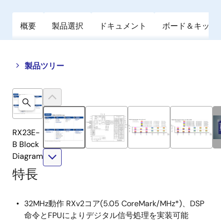
概要
製品選択
ドキュメント
ボード＆キット
Close
Open
製品ツリー
product
product
tree
tree
menu
menu
前
へ
RX23E-
B Block
Diagram
特長
次
32MHz動作 RXv2コア(5.05 CoreMark/MHz*)、DSP
命令とFPUによりデジタル信号処理を実装可能