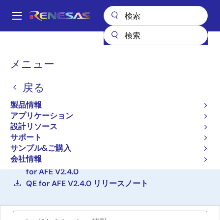
メ
イ
A
ン
Main
コ
設計リソース
開発ツール
navigation
ン
アナログフロントエンド対応開発支援ツール QE for AFE
パ
メニュー
テ
ン
アナログフロントエンド対
ン
戻る
ツ
く
応開発支援ツール QE for
に
ず
製品情報
AFE
移
アプリケーション
動
設計リソース
ソリューション・ツールキット
サポート
サンプル&ご購入
会社情報
アナログフロントエンド対応開発支援ツール QE
for AFE V2.4.0
QE for AFE V2.4.0 リリースノート