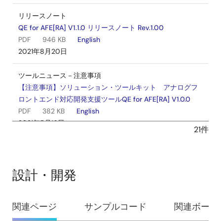
リリースノート
QE for AFE[RA] V1.1.0 リリースノート Rev.1.00
PDF
946 KB
English
2021年8月20日
ツールニュース－注意事項
【注意事項】ソリューション・ツールキット アナログフ
ロントエンド対応開発支援ツールQE for AFE[RA] V1.0.0
PDF
382 KB
English
2021年5月16日
21件
ツールニュース－リリース
【Web公開】ソリューション・ツールキット アナログフ
ロントエンド対応開発支援ツールQE for AFE[RA] V1.0.0
設計・開発
PDF
628 KB
English
2021年4月1日
設
関連ページ
サンプルコード
関連ボード
リリースノート