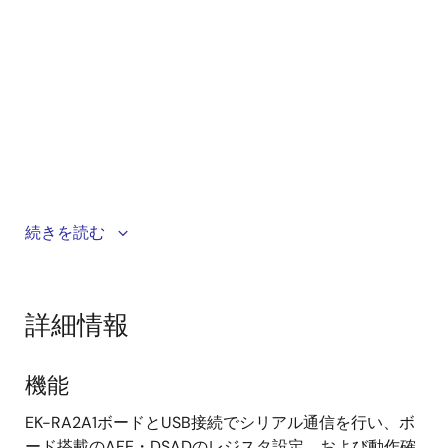
このビデオでは、AFEの調整用プログラムの書き込みと
続きを読む
パソコンと接続する手順について説明します。
詳細情報
機能
EK-RA2A1ボードとUSB接続でシリアル通信を行い、ボ
ード搭載のAFE・DSADのレジスタ設定、および動作確