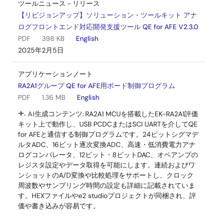
ツールニュース－リリース
【リビジョンアップ】ソリューション・ツールキット アナ
ログフロントエンド対応開発支援ツール QE for AFE V2.3.0
PDF
398 KB
English
2025年2月5日
アプリケーションノート
RA2A1グループ QE for AFE用ボード制御プログラム
PDF
1.36 MB
English
AI生成コンテンツ:
RA2A1 MCUを搭載したEK-RA2A1評価
キット上で動作し、USB PCDCまたはSCI UARTを介してQE
for AFEと通信する制御プログラムです。24ビットシグマデ
ルタADC、16ビット逐次変換ADC、高速・低消費電力アナ
ログコンパレータ、12ビット・8ビットDAC、オペアンプの
レジスタ設定やデータ取得を可能にします。連続およびワ
ンショットのA/D変換や比較処理をサポートし、クロック
周波数やサンプリング時間の設定も詳細に記載されていま
す。HEXファイルやe2 studioプロジェクトが同梱され、評
価や書き込みが容易です。