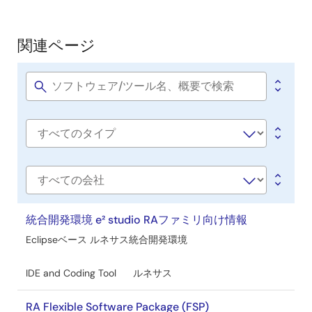
計・
QE for AFE[RA] V1.0.0 リリースノート
開
PDF
389 KB
English
発
関連ページ
2021年3月31日
関
連
ペ
Software
title
ー
ジ
Software
type
会
社
名
統合開発環境 e² studio RAファミリ向け情報
Eclipseベース ルネサス統合開発環境
IDE and Coding Tool
ルネサス
RA Flexible Software Package (FSP)