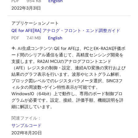
PDF
954 KB
English
2022年3月31日
アプリケーションノート
QE for AFE[RA] アナログ・フロント・エンド調整ガイド
PDF
7.41 MB
English
AI生成コンテンツ:
QE for AFEは、PCとEK-RA2A1評価ボ
ード間のシリアル通信を通じて、高精度センシング開発を
支援します。RA2A1 MCUのアナログフロントエンド
（AFE）レジスタの制御・設定、連続A/D変換の実行および
結果のグラフ表示を行います。波形やヒストグラム解析、
ブロック図レベルでのレジスタパラメータ選択、SINC3フ
ィルタの周波数-ゲイン特性表示が可能です。
Windows10（64bit）上で動作し、専用のボード制御プロ
グラムが必要です。設定、接続、評価手順、機能説明を詳
細に解説しています。
関連ファイル：
サンプルコード
2021年8月20日