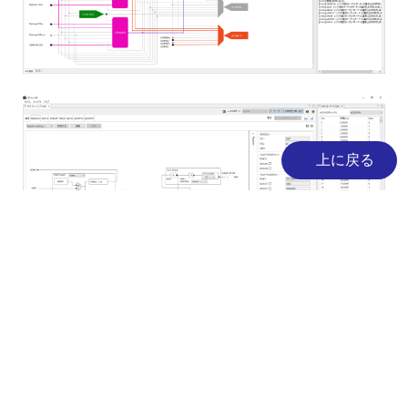
画
像
上に戻る
AD変換結果表示（時間波形、ヒストグラ
ム）