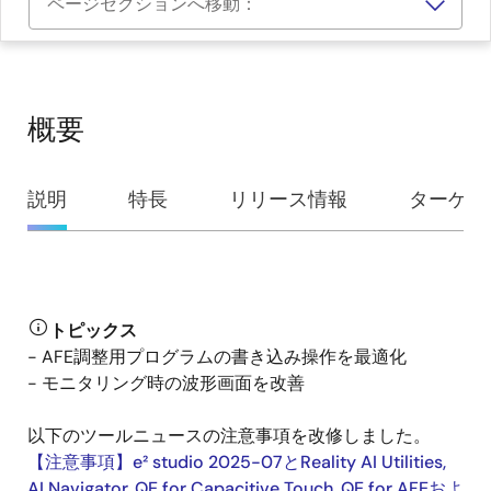
ページセクションへ移動：
概要
概
説明
特長
リリース情報
ターゲッ
要
説
トピックス
明
- AFE調整用プログラムの書き込み操作を最適化
- モニタリング時の波形画面を改善
以下のツールニュースの注意事項を改修しました。
【注意事項】e² studio 2025-07とReality AI Utilities,
AI Navigator, QE for Capacitive Touch, QE for AFEおよ