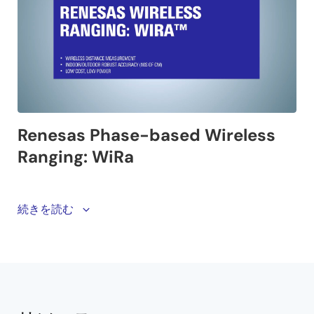
Renesas' WiRa technology offers an attenuation-
続きを読む
tolerant ranging solution that is able to operate in
highly reflective to RF, indoor environments even in
the presence of 2.4GHz (ISM band) noise from sources
such as Wi-Fi.