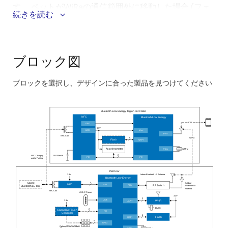
す。 ペットがWiRaの通信範囲外に移動した場合 (フェ
続きを読む
ンスを越えて逃げ出すなど) 、飼い主に通知が送信され
®
ます。 首輪に装着されたBluetooth
Low Energy (LE)
タグは、その後シームレスに
クラウドソーシングによ
る位置測位 (CSL)
に切り替わり、ペットを追跡するこ
ブロック図
とで、長期間の迷子や危害のリスクを軽減します。
ブロックを選択し、デザインに合った製品を見つけてください
このシステムのメリット：
Skip
interactive
Bluetooth Low Energy Tag on Pet Collar
統合型二拠点位置測位技術は、接続されたホーム空
block
NFC
Bluetooth Low Energy
CSL
GPO
間内でペットの出入りを管理する安定かつ高精度な
diagram
3.3V
LDO
V
BAT
PHY
NFC Coil
追跡・性能を提供すると同時に、ペットが迷子にな
6
WiRa
QSPI
Flash
った場合や屋外にいる場合のグローバル位置情報に
XTAL
32MHz
Accelerometer
2
50-100mAh
NFC Charging
2
2
I
C
I
C
and/or Pairing
対する安全対策も対応
Pet Door
小型で低消費電力のタグはペット用首輪に簡単に装
3.3V
Indoor Bluetooth LE Antenna
Bluetooth Low Energy
4
Outdoor
Spare
SPI
NFC
着でき、動作時のバッテリ持続時間を延長し、長期
PHY
RF Switch
Bluetooth LE
Bluetooth LE Tag
Antenna
NFC Coil
USB-C Power
3.3V
間の追跡が可能
2
USB
3.3V
UART
Wi-Fi
40MHz
2
Capacitive Touch
2
I
C
NFCにより、タグとドア間の迅速なペアリングが可
Controller
6
QSPI
Flash
N
能となり、簡単なセットアップを実現、また、ドア
GPIO
Optional
Capacitive