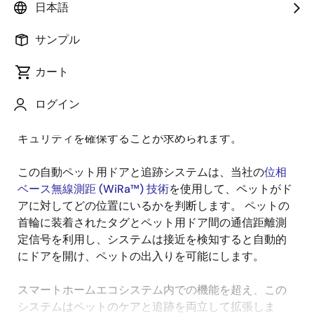
日本語
概
説明
サンプル
要
カート
家庭では、ペットが遊びや用を足すために屋外スペー
説
ログイン
スへアクセスできるようにしつつ、人間が手動でドア
明
を開ける必要がなく、かつペット以外の侵入を防ぐセ
キュリティを確保することが求められます。
この自動ペット用ドアと追跡システムは、当社の
位相
ベース無線測距 (WiRa™) 技術
を使用して、ペットがド
アに対してどの位置にいるかを判断します。 ペットの
首輪に装着されたタグとペット用ドア間の通信距離測
定信号を利用し、システムは接近を検知すると自動的
にドアを開け、ペットの出入りを可能にします。
スマートホームエコシステム内での機能を超え、この
システムはペットのケアと追跡を両立して拡張しま