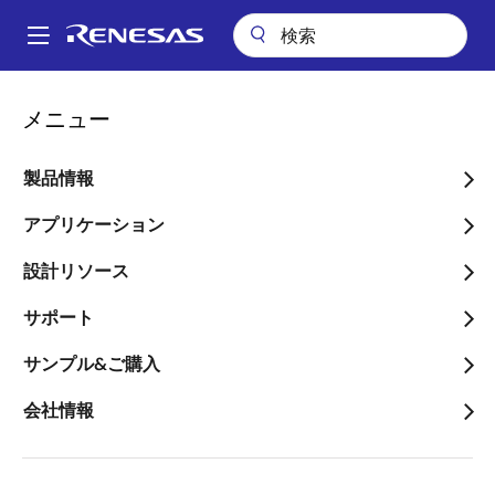
メ
イ
A
ン
Main
コ
アプリケーション
産業用機器
スマート家電
navigation
メニュー
ン
自動ペット用ドア&トラッキングシステム
パ
テ
ン
自動ペット用ドア&トラッ
ン
製品情報
ツ
く
キングシステム
に
アプリケーション
ず
移
設計リソース
動
サポート
ページセクションへ移動：
サンプル&ご購入
会社情報
概要