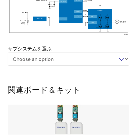
XTAL
32MHz
Touch
or Tactile UI
LED Driver
ソケットに保管された予備タグの充電機能を備えて
12V
Enable
おり、容易にタグの交換や取り替えが可能
HVPAK
GPIO
12V
2
2
2
I
C
I
C
3.3V
V
DC/DC
DD
多彩なHMIオプションには、触覚式または静電容量
3x AA Cell
Motor for Pet
M
Primary
V
DDIO
Door/Gate
Battery
式タッチインタフェースとLEDドライバが含まれ、
ユーザエクスペリエンスを向上させると同時に、部
WS106
品を統合することでコスト効率を向上するとともに
サブシステムを選ぶ
洗練された形状を実現
®
Wi-Fi
とBluetooth LEの接続により、スマートホー
ム統合、モバイルアプリによる制御、システムのカ
Exiting
スタマイズおよび更新が可能
Interactive
昇圧回路とモータ制御回路を搭載したミックスドシ
Block
関連ボード＆キット
グナルICでペット用ドア (またはロック) の開閉を実
Diagram
現し、コンパクトな部品数で信頼性の高い性能を確
保