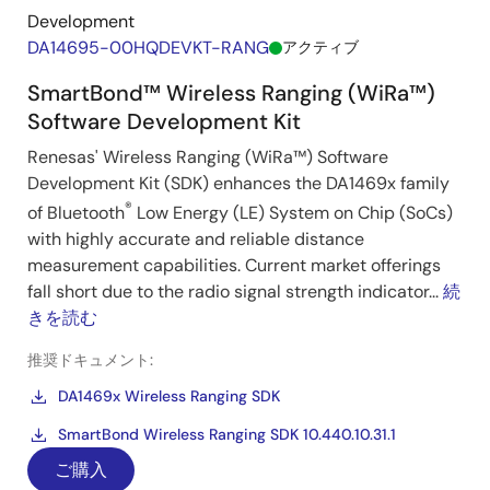
Development
DA14695-00HQDEVKT-RANG
アクティブ
SmartBond™ Wireless Ranging (WiRa™)
Software Development Kit
Renesas' Wireless Ranging (WiRa™) Software
Development Kit (SDK) enhances the DA1469x family
®
of Bluetooth
Low Energy (LE) System on Chip (SoCs)
with highly accurate and reliable distance
measurement capabilities. Current market offerings
fall short due to the radio signal strength indicator...
続
きを読む
推奨ドキュメント:
DA1469x Wireless Ranging SDK
SmartBond Wireless Ranging SDK 10.440.10.31.1
ご購入