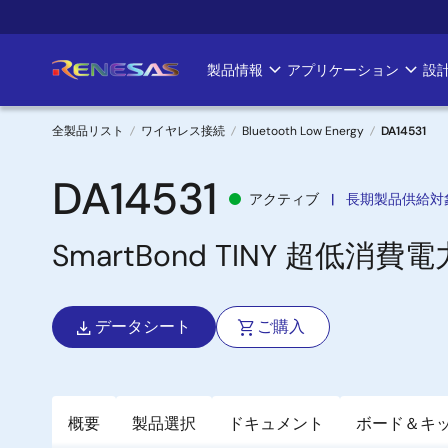
メ
イ
ン
製品情報
アプリケーション
設
Main
コ
ン
navigation
テ
全製品リスト
ワイヤレス接続
Bluetooth Low Energy
DA14531
ン
パ
ツ
DA14531
アクティブ
長期製品供給対
に
ン
移
SmartBond TINY 超低消費
く
動
ず
データシート
ご購入
概要
製品選択
ドキュメント
ボード＆キ