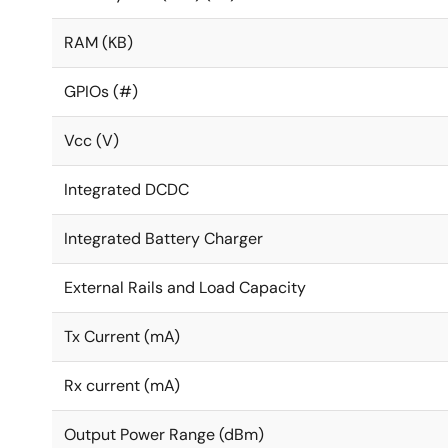
RAM (KB)
モジュールもございます：
DA14531MOD
GPIOs (#)
Vcc (V)
Integrated DCDC
Integrated Battery Charger
External Rails and Load Capacity
Tx Current (mA)
Rx current (mA)
Output Power Range (dBm)