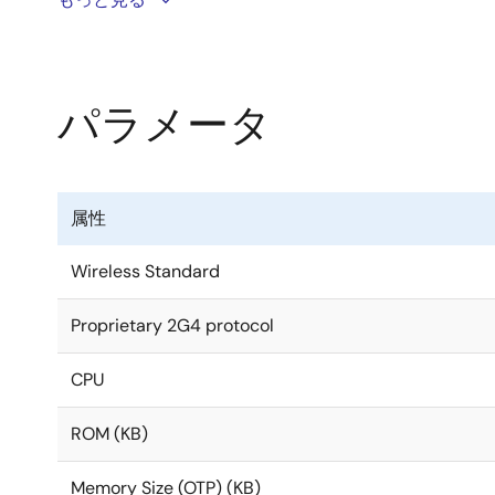
げ、これまで手が届かなかった場所・アプリケーションにモ
システムコスト低減はSmartBond TINYにより実現さ
パラメータ
す。 また、SmartBond TINYは、必要な部品をす
Energyを簡単なドロップインで実現できます。
記録的な低消費電力のハイバネーションとアクティブ消費電
属性
とアナログおよびデジタル周辺回路を内蔵したSmartBon
スコアを達成しました。
Wireless Standard
DA14531のバリエーションモデル「DA14531-01
Proprietary 2G4 protocol
ザRAMメモリを約25%増やし、ピン互換性を持たせて
CPU
DA14530
は、2.2mm x 3.0mm FCGQFN24パ
ROM (KB)
DA14531は、2.0mm×1.7mmの小型パッケージ
Memory Size (OTP) (KB)
ートする柔軟なSDKが用意されています。