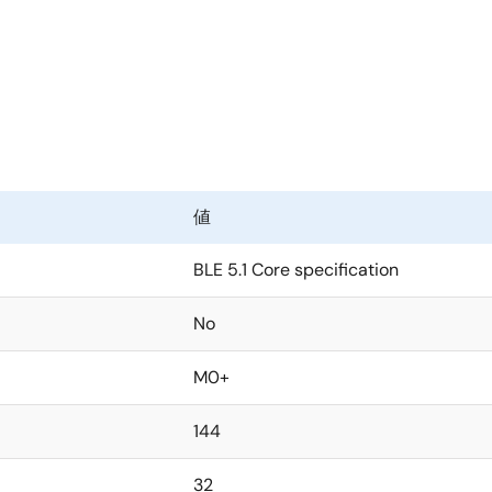
バイル接続が可能になり、SmartBond TINYを核として、
れ、6つの小さな外部受動素子と水晶振動子、電源を加えるだけで、完全な
べて組み込んだ使いやすい小型モジュールも用意しており、導入しやすく
力により、小型電池でも長時間の動作と保存が可能です。 強力な3
値
d TINYは、電力効率が非常に高く、IoT接続のための最新のEEM
BLE 5.1 Core specification
」は、周辺機器のみのアプリケーションに最適化されており、DA14
No
います。
M0+
ッケージのDA14531とピン互換で、内部LDOで動作することにより、
144
で、従来品や他の主要メーカーの製品と比べて半分のサイズとなっていま
32