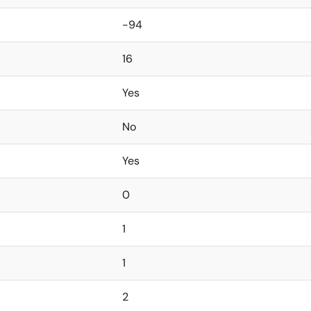
-94
16
Yes
No
Yes
0
1
1
2