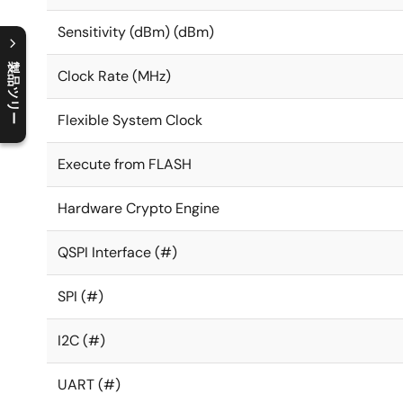
Sensitivity (dBm) (dBm)
製品ツリー
Clock Rate (MHz)
C
l
o
s
e
p
r
o
d
u
c
t
t
r
e
e
m
e
n
O
p
e
n
p
r
o
d
u
c
t
t
r
e
e
m
e
n
Flexible System Clock
Execute from FLASH
Hardware Crypto Engine
QSPI Interface (#)
SPI (#)
I2C (#)
UART (#)