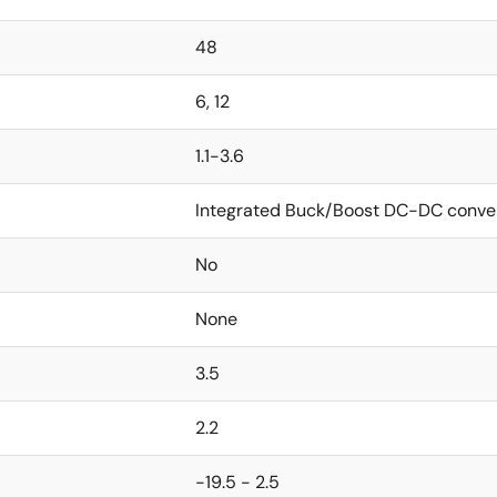
48
6, 12
1.1-3.6
Integrated Buck/Boost DC-DC conve
No
None
3.5
2.2
-19.5 - 2.5