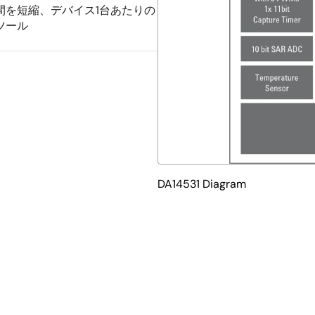
間を短縮、デバイス1台あたりの
ツール
DA14531 Diagram
ップ（SoC）であるSmartBond TINY™は、あらゆるシステムにBl