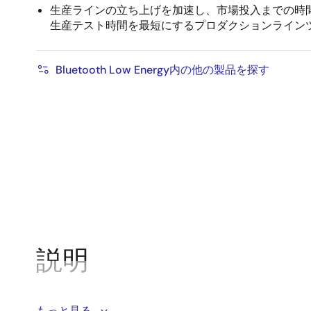
生産ラインの立ち上げを加速し、市場投入までの時
生産テスト時間を最短にするプロダクションライン
Bluetooth Low Energy内の他の製品を探す
説明
世界最小、最低消費電力のBluetooth® 5.1システムオンチ
もっと見る