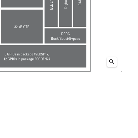
uetooth Low Energy（LE）を追加するコストを下