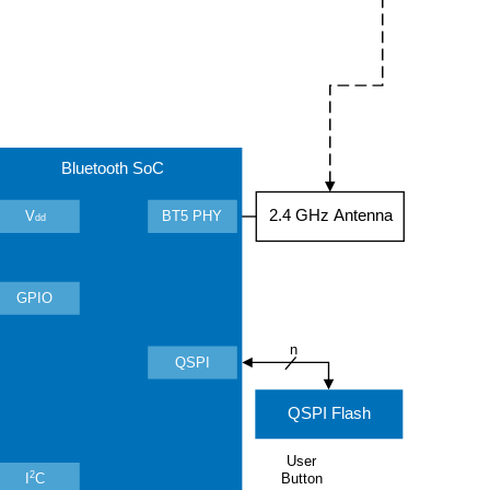
Bluetooth SoC
2.4 GHz Antenna
V
BT5 PHY
dd
GPIO
n
QSPI
QSPI Flash
User
2
Button
I
C