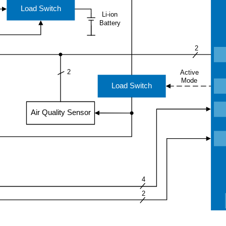
Load Switch
Li-ion
Battery
2
2
Active
Mode
Load Switch
Air Quality Sensor
4
2