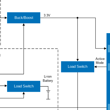
3.3V
Buck/Boost
g
Active
Mode
Load Switch
Li-ion
Battery
Load Switch