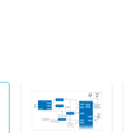
監視により、正確な制御と毎回の完璧に調理された料理が可能
ワイヤレス設計により、より安全で合理化された調理体験を提
ールは、便利なフォームファクタでより長いバッテリ寿命と低消費電力
する世界的に認められた認証は、開発期間を短縮し、市場投入ま