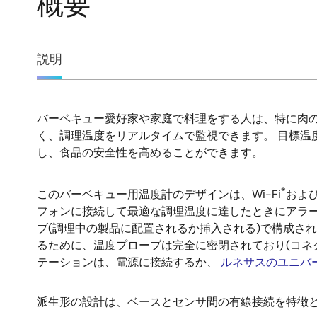
概要
概
説明
要
バーベキュー愛好家や家庭で料理をする人は、特に肉
説
く、調理温度をリアルタイムで監視できます。 目標
し、食品の安全性を高めることができます。
明
®
このバーベキュー用温度計のデザインは、Wi-Fi
およびB
フォンに接続して最適な調理温度に達したときにアラ
ブ(調理中の製品に配置されるか挿入される)で構成さ
るために、温度プローブは完全に密閉されており(コネ
テーションは、電源に接続するか、
ルネサスのユニバ
派生形の設計は、ベースとセンサ間の有線接続を特徴