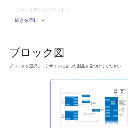
このシステムのメリット：
続きを読む
調理温度を追跡して視覚化するリアルタイムの温度
電源と通信のための完全に密閉された耐久性のある
低電力Wi-FiおよびBluetooth LEモジュ
ブロック図
FCC、IC、CEなどによる安全性と信頼性に関
ブロックを選択し、デザインに合った製品を見つけてください
Skip
interactive
block
diagram