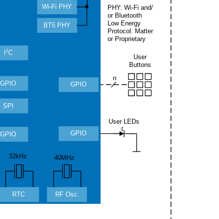
Wi-Fi PHY
PHY: Wi-Fi and/
or Bluetooth
Low Energy
BT5 PHY
Protocol: Matter
or Proprietary
2
I
C
User
Buttons
n
GPIO
GPIO
SPI
User LEDs
GPIO
GPIO
32kHz
40MHz
RTC
RF Osc.