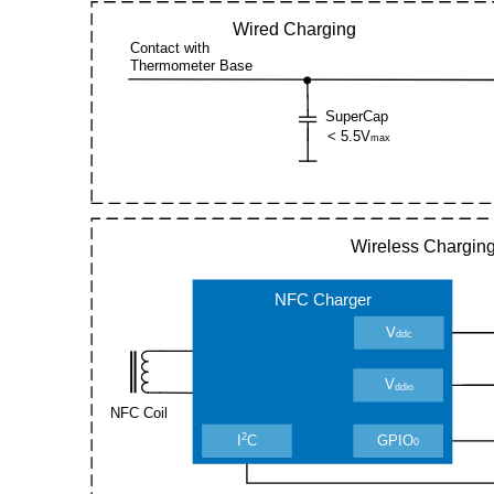
Wired Charging
Contact with
Thermometer Base
SuperCap
< 5.5V
max
Wireless Chargin
NFC Charger
V
ddc
V
ddio
NFC Coil
2
I
C
GPIO
0