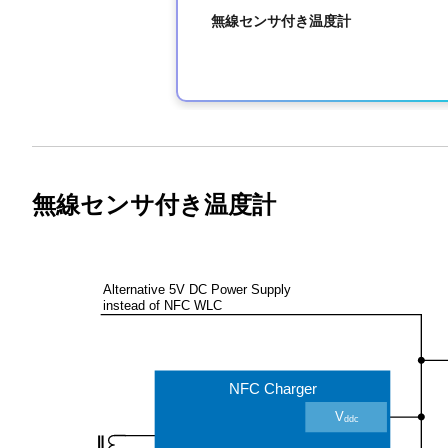
無線センサ付き温度計
Exiting
Interactive
無線センサ付き温度計
Block
Diagram
Alternative 5V DC Power Supply
instead of NFC WLC
NFC Charger
V
ddc