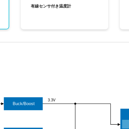
有線センサ付き温度計
3.3V
Buck/Boost