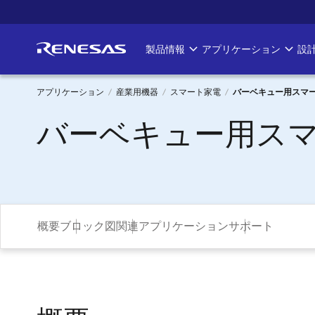
メ
イ
ン
製品情報
アプリケーション
設
Main
コ
ン
navigation
テ
アプリケーション
産業用機器
スマート家電
バーベキュー用スマ
ン
パ
バーベキュー用ス
ツ
に
ン
移
く
動
ず
概要
ブロック図
関連アプリケーション
サポート