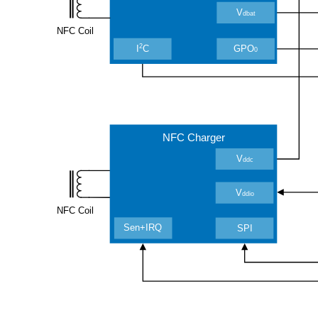
V
dbat
NFC Coil
2
I
C
GPO
0
NFC Charger
V
ddc
V
ddio
NFC Coil
Sen+IRQ
SPI