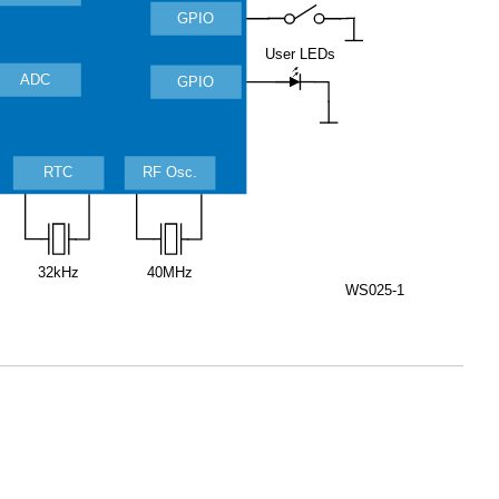
GPIO
User LEDs
ADC
GPIO
RTC
RF Osc.
32kHz
40MHz
WS025-1