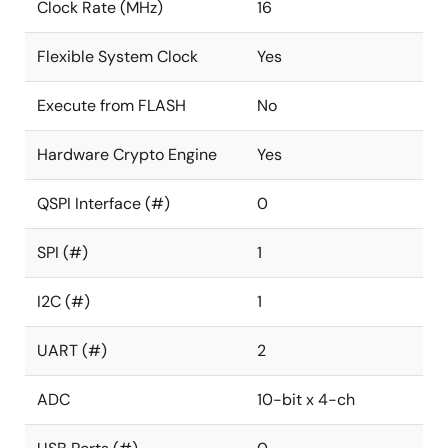
Clock Rate (MHz)
16
Flexible System Clock
Yes
Execute from FLASH
No
Hardware Crypto Engine
Yes
QSPI Interface (#)
0
SPI (#)
1
I2C (#)
1
UART (#)
2
ADC
10-bit x 4-ch