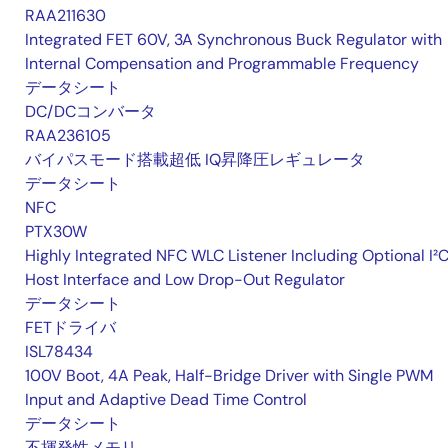
RAA211630
Integrated FET 60V, 3A Synchronous Buck Regulator with
Internal Compensation and Programmable Frequency
データシート
DC/DCコンバータ
RAA236105
バイパスモード搭載超低 IQ昇降圧レギュレータ
データシート
NFC
PTX30W
Highly Integrated NFC WLC Listener Including Optional I²
Host Interface and Low Drop-Out Regulator
データシート
FETドライバ
ISL78434
100V Boot, 4A Peak, Half-Bridge Driver with Single PWM
Input and Adaptive Dead Time Control
データシート
不揮発性メモリ