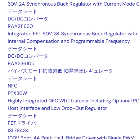
30V, 2A Synchronous Buck Regulator with Current Mode 
データシート
DC/DCコンバータ
RAA211630
Integrated FET 60V, 3A Synchronous Buck Regulator with
Internal Compensation and Programmable Frequency
データシート
DC/DCコンバータ
RAA236105
バイパスモード搭載超低 IQ昇降圧レギュレータ
データシート
NFC
PTX30W
Highly Integrated NFC WLC Listener Including Optional I²
Host Interface and Low Drop-Out Regulator
データシート
FETドライバ
ISL78434
100V Boot, 4A Peak, Half-Bridge Driver with Single PWM