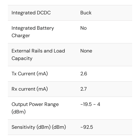
産テスト中にDA14535MODへの再プログラミングを不
要とすることができます。
Integrated DCDC
Buck
Integrated Battery
No
Charger
External Rails and Load
None
Capacity
Tx Current (mA)
2.6
Rx current (mA)
2.7
Output Power Range
-19.5 - 4
(dBm)
Sensitivity (dBm) (dBm)
-92.5