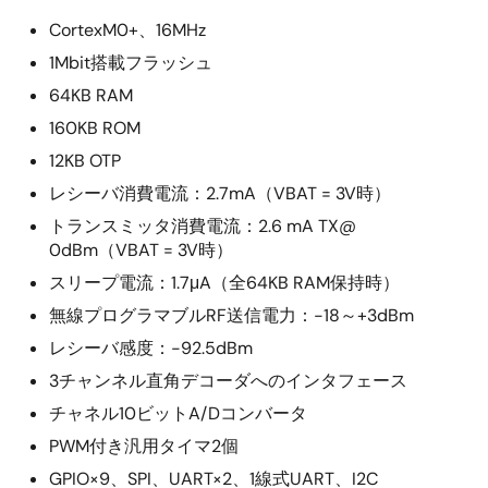
CortexM0+、16MHz
1Mbit搭載フラッシュ
64KB RAM
160KB ROM
12KB OTP
レシーバ消費電流：2.7mA（VBAT = 3V時）
トランスミッタ消費電流：2.6 mA TX@
0dBm（VBAT = 3V時）
スリープ電流：1.7μA（全64KB RAM保持時）
無線プログラマブルRF送信電力：-18～+3dBm
レシーバ感度：-92.5dBm
3チャンネル直角デコーダへのインタフェース
チャネル10ビットA/Dコンバータ
PWM付き汎用タイマ2個
GPIO×9、SPI、UART×2、1線式UART、I2C