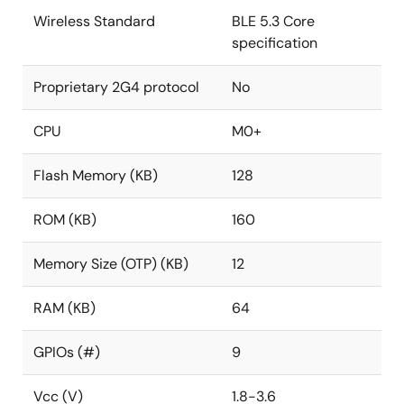
ールともCortex-M0+を利用し、クロックは16MHz、オ
Wireless Standard
BLE 5.3 Core
ンダイRAM、ROM、OTPは1Mbitフラッシュ、32MHz水
specification
晶振動子、パワーインダクタ、RFマッチング、プリン
トアンテナを内蔵しています。 DA14535MODは、以下
Proprietary 2G4 protocol
No
の主な機能でDA14531MODとは異なります。
CPU
M0+
最大+3dBmの送信出力
64kb RAM、160kb ROM、12kb OTP
Flash Memory (KB)
128
BT5.3に準拠
ホストMCUベースの動作のための2線式UARTサポー
ROM (KB)
160
ト*
Memory Size (OTP) (KB)
12
*この機能は、工場出荷時にフラッシュにセカンダリブ
ートローダーを書き込むことでサポートされていま
RAM (KB)
64
す。 ホストMCUも存在するアプリケーションでは、こ
の機能により、ホストMCUのメモリを使用して、BLE
GPIOs (#)
9
Data pump用のDA14535MODコードを保存し、ダウン
ロードすることができます。 そのため、最終製品の生
Vcc (V)
1.8-3.6