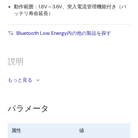
動作範囲：1.8V～3.6V、突入電流管理機能付き（バ
ッテリ寿命延長）
Bluetooth Low Energy内の他の製品を探す
説明
DA14535MODは、最も低消費電力で低価格の完全内蔵
もっと見る
®
型Bluetooth
Low Energy v5.3モジュールで、世界的に
認証されており、製品をスマートフォンにワイヤレス
接続し、迅速かつ簡単に試運転／制御／アラート／デ
パラメータ
ータ収集を行うための高速アップグレードプロジェク
トなど、さまざまなアプリケーションに最適です。
DA14535MODは、市場で採用されている
DA14531MOD
属性
値
とピンコンパチブルで機能的にも同等です。両モジュ