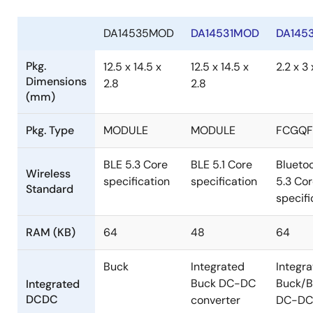
DA14535MOD
DA14531MOD
DA145
Pkg.
12.5 x 14.5 x
12.5 x 14.5 x
2.2 x 3
Dimensions
2.8
2.8
(mm)
Pkg. Type
MODULE
MODULE
FCGQ
BLE 5.3 Core
BLE 5.1 Core
Blueto
Wireless
specification
specification
5.3 Co
Standard
specifi
RAM (KB)
64
48
64
Buck
Integrated
Integr
Buck DC-DC
Buck/B
Integrated
DCDC
converter
DC-DC