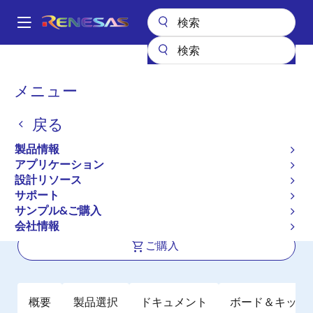
メ
イ
A
ン
Main
コ
全製品リスト
ワイヤレス接続
Bluetooth Low Energy
navigation
ン
DA14535MOD
パ
メニュー
テ
ン
DA14535MOD
ン
戻る
ツ
く
アクティブ
に
ず
製品情報
SmartBond TINY DA14535 Bluetooth
移
アプリケーション
動
Low Energy 5.3モジュール
設計リソース
サポート
サンプル&ご購入
データシート
会社情報
ご購入
概要
製品選択
ドキュメント
ボード＆キット