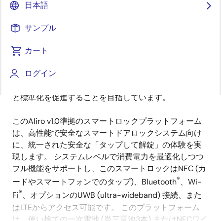
日本語
概
説明
サンプル
要
カート
安全なアクセスとデジタル鍵管理のための統一フレー
説
ログイン
ムワークへの推進は急速に進んでおり、分散したシス
明
テムを排除し、スマートドアロック全体の相互運用性
と標準化を促進することを目指しています。
このAliro v1.0準拠のスマートロックプラットフォーム
は、高性能で安全なスマートドアロックシステム向け
に、統一された安全な「タップして解錠」の体験を実
現します。 システムレベルで消費電力を最適化しつつ
フル機能をサポートし、このスマートロックはNFC (カ
®
ードやスマートフォンでのタップ)、Bluetooth
、Wi-
®
Fi
、オプションのUWB (ultra-wideband) 接続、また
はLTEからアクセス可能です。 このプラットフォーム
は、使い捨ての一次電池 (単三電池3本) またはNFCワイ