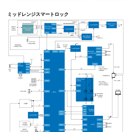
由した安全なデジタル「ドアキー」転送
オプションのドアロックフィードバック機能によ
ミッドレンジスマートロック
り、正確な位置感知が可能で、セキュリティと安心
感を向上
Variant A
Variant B
Variant B
“
NoBatteryMaintenance“
“
NoBatteryMaintenance“
Motor Driver
V
ddc
Load Switch
400mA
max
HVPAK
4A
12V
NFC
max
Mains or
NFC WLC
WLC
Universal NFC
B
attery
V
Charger
dbat
Load Switch
P
owered
Charger
Variant B
2
I
C
GPO
0
Enable
Li-
i
on
battery
Buck/Boost
3V3
Regulator
500mA
V
max
bat
3x AA
C
ell
P
rimary
B
attery
3V3
12V
Variant A
3V3 Load
Boost
Lower
Cost
Enable
Enable
PHY
Load Switch
2
32MHz
Bluetooth
I
C
GPIO
GPIO
RFOsc.
Low Energy
RTC
3V3
32kHz
3V3
V
dd
V
bat
V
dd
SCI
NFC
V
bat
Reader
V
PHY: NFC
ddio
PHY: BLE
2..4
Protocol: Matter or
NFC
SPI
SPI
SCI
P
roprietary
Coil
WakeUpFromNFC
IRQ
Osc
IRQ
12V
pk
pk
Smartphone UI
2A
2A
27.12MHz
Motor Driver
n
PHY: UWB
GPIO
HVPAK
PHY: Wi
-
Fi
max
Protocol: Matter or
User Keyboard
MQTT or
P
roprietary
13V
V
(or CapTouch)
ddio
2
PC GUI
3
2
2
I
C
I
C
LEDs RGB
GPIO
MCU
Door Opener
DC Motor or
Solenoid
V
dd
UWB
n
SCI
V
dd
2
Position
I
C
Sensor
ADC
SIN
ADC
COS
OLED
GPIO
Load Switch
Enable
Vdd
PHY
OLED
40MHz
RFOsc.
2
Wi
-
Fi
IRQ
GPIO
Display
2
I
C
RTC
32kHz
USB-C
2..4
Optional
SCI
SCI
2
Commissioning,
USB