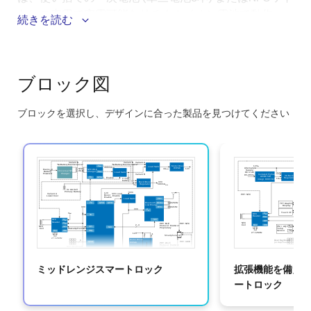
ヤレス充電で充電可能なリチウムイオン電池で動作
続きを読む
し、DCまたはAC電源 (例えば、ドアの柱や枠内) から
給電されます。
ブロック図
このシステムのメリット：
スマートロックシステムにより、Matter対応、Aliro
ブロックを選択し、デザインに合った製品を見つけてください
対応、エッジAI顔認識が可能
Skip
interactive
幅広いHMIおよび機能ニーズに対応するスケーラブ
block
ルなシステムアーキテクチャ
diagram
オプションのOLEDディスプレイ (ユーザーキー付
き)
高解像度TFT液晶 (静電容量式タッチキーパッド搭
載)
利用可能な電源に基づく幅広い展開および設置オプ
ミッドレンジスマートロック
拡張機能を備え
ションを可能にする柔軟な電力アーキテクチャ
ートロック
Wi-Fi、Bluetooth、USB、またはLTE-M/NB-IoTを経