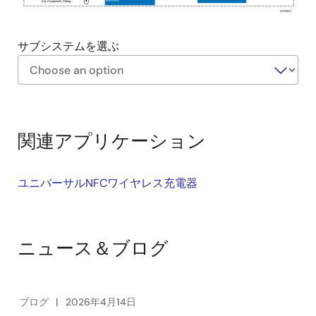
Ke
y
A
ssignment,
D
ebug...
WS034-1
サブシステムを選ぶ
Exiting
Interactive
Block
関連アプリケーション
Diagram
ユニバーサルNFCワイヤレス充電器
ニュース＆ブログ
ブログ
2026年4月14日