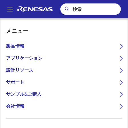
メ
イ
A
ン
Main
コ
アプリケーション
産業用機器
ビルディングオートメーション
navigation
メニュー
ン
ミッドレンジ CSA Aliro対応スマートロック
パ
テ
ン
ミッドレンジ CSA Aliro対
ン
製品情報
ツ
く
応スマートロック
に
アプリケーション
ず
移
設計リソース
動
サポート
ページセクションへ移動：
サンプル&ご購入
会社情報
概要