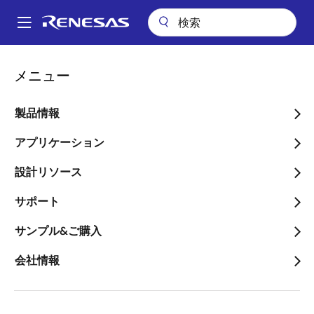
メ
イ
A
ン
Main
コ
アプリケーション
民生機器全般
navigation
メニュー
ン
コネクテッドホーム & エンタテイメント
パ
Bluetooth Low Energyオーディオプレーヤ
テ
ン
ン
製品情報
Bluetooth Low Energyオー
ツ
く
ディオプレーヤ
に
アプリケーション
ず
移
設計リソース
動
サポート
ページセクションへ移動：
サンプル&ご購入
会社情報
概要