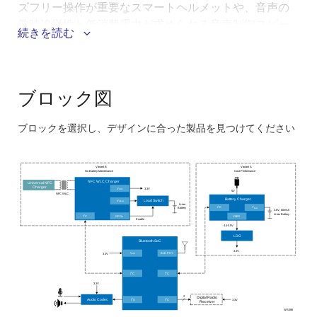
ズフリー操作が重要なスマートヘルメットや、音声の
常時追従性と低消費電力が求められる音声制御スピー
続きを読む
カなどのアプリケーションに最適です。
このシステムのメリット：
ブロック図
コンパクトでスペースに制約のある設計に最適な、
最小クラスのフットプリントで最も低消費電力の
ブロックを選択し、デザインに合った製品を見つけてください
BluetoothオーディオSoCを搭載した超低消費電力設
Skip
計
interactive
Variant B
Variant A
No Battery Maintenance
Cost
-Performance
常時消費電力が極めて低い（650μW）音声コーデッ
block
NFC WLC Charger
Universal NFC
クは、常時オンモードでのバッテリ寿命を延ばし、
Charger
V
3.3V
ddc
diagram
5V
NFC WLC
Battery Charger
V
Load Switch
dbat
常時トラッキングと音声コマンドの即時認識が可能
Li-ion
2
I
C
V
Battery
bat
3.6V, 60mAh
Li-ion Battery
2
I
C
GPO
VMID
0
Enable
柔軟なパワーアーキテクチャ：
4.4-5.5V
LDO
Bluetooth SoC
Variant A 電源システム：超低静止電流（35µA）
3.3V
V
BLE PHY
3.3V
dd
のブーストコンバータと、過充電/放電を防止して
2
2
I
C
I
C
動作寿命を延長するバッテリ充電器IC
3.3V
2
Digital Radio
2
2
I
S
I
C
3.3V
Audio Codec
Variant B 電源システム：NFC対応電源管理システ
Receiver
WS086