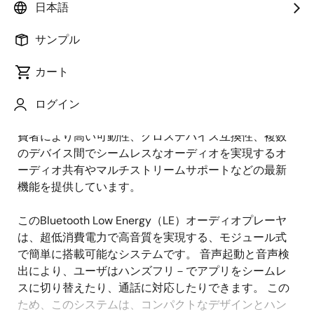
日本語
概
説明
サンプル
要
カート
有線オーディオシステムがあまり好まれなくなるにつ
ログイン
説
®
れ、ワイヤレスBluetooth
オーディオが標準となり、消
明
費者により高い可動性、クロスデバイス互換性、複数
のデバイス間でシームレスなオーディオを実現するオ
ーディオ共有やマルチストリームサポートなどの最新
機能を提供しています。
このBluetooth Low Energy（LE）オーディオプレーヤ
は、超低消費電力で高音質を実現する、モジュール式
で簡単に搭載可能なシステムです。 音声起動と音声検
出により、ユーザはハンズフリ－でアプリをシームレ
スに切り替えたり、通話に対応したりできます。 この
ため、このシステムは、コンパクトなデザインとハン