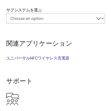
ムは、次世代組込みオーディオ機器のワイヤレス
充電と双方向通信をサポート
サブシステムを選ぶ
Exiting
Interactive
Block
関連アプリケーション
Diagram
ユニバーサルNFCワイヤレス充電器
サポート