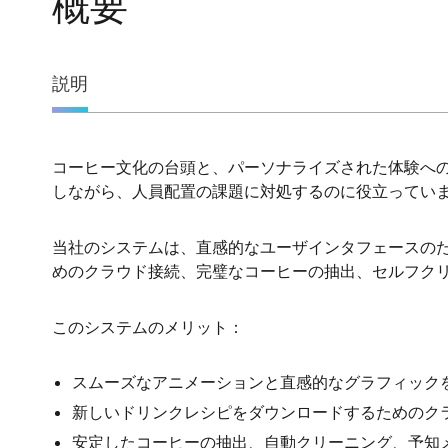
概要
概
説明
要
コーヒー文化の台頭と、パーソナライズされた体験へ
説
しながら、人員配置の課題に対処するのに役立っていま
明
当社のシステムは、直感的なユーザインタフェースのた
めのクラウド接続、完璧なコーヒーの抽出、セルフクリ
このシステムのメリット：
スムーズなアニメーションと直感的なグラフィックを
新しいドリンクレシピをダウンロードするためのク
安定したコーヒーの抽出、自動クリーニング、予知メ