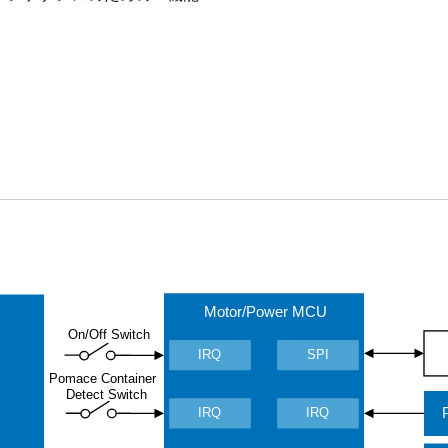
Motor/Power MCU
On/Off Switch
IRQ
SPI
Pomace
C
ontainer
Detect Switch
IRQ
IRQ