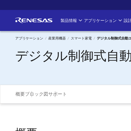
メ
イ
ン
製品情報
アプリケーション
設
Main
コ
ン
navigation
テ
アプリケーション
産業用機器
スマート家電
デジタル制御式自動
ン
パ
デジタル制御式自
ツ
に
ン
移
く
動
ず
概要
ブロック図
サポート