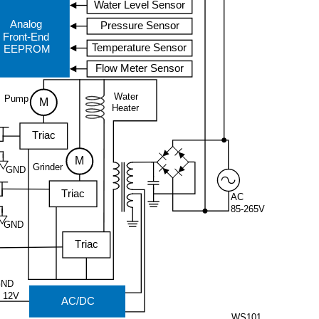
Water Level Sensor
Analog
Pressure Sensor
Front
-End
Temperature Sensor
EEPROM
Flow Meter Sensor
Water
Pump
M
Heater
T
riac
M
Grinder
GND
T
riac
AC
85
-265V
GND
T
riac
ND
12V
AC/DC
WS101