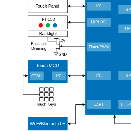
2
Touch Panel
I
C
GP
TFT-LCD
MIPI DSI
UA
Backlight
12V
Backlight
Timer/PWM
Dimming
GND
Touch MCU
2
2
I
C
GP
CTSU
I
C
Touch Keys
UART
Time
Wi-Fi/Bluetooth LE