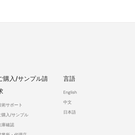
ご購入/サンプル請
言語
求
English
中文
技術サポート
日本語
ご購入/サンプル
在庫確認
営業所・代理店