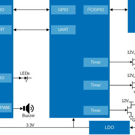
2
IO
GPIO
I
C/GPIO
RT
UART
12V
Timer
LEDs
12V
IO
Timer
12V
r/PWM
Timer
Buzzer
G
3.3V
LDO