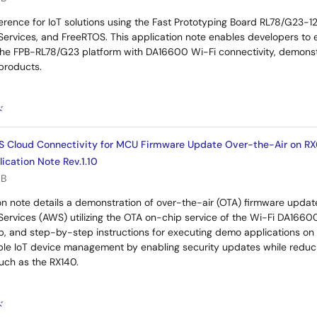
ference for IoT solutions using the Fast Prototyping Board RL78/G23
rvices, and FreeRTOS. This application note enables developers to 
he FPB-RL78/G23 platform with DA16600 Wi-Fi connectivity, demonstr
products.
：
ド
S Cloud Connectivity for MCU Firmware Update Over-the-Air on RX
cation Note Rev.1.10
MB
ion note details a demonstration of over-the-air (OTA) firmware upda
rvices (AWS) utilizing the OTA on-chip service of the Wi-Fi DA1660
p, and step-by-step instructions for executing demo applications on
ible IoT device management by enabling security updates while redu
uch as the RX140.
：
ド