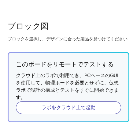
コンパクトなコンポーネントを利用して、洗練され
たPmodの実装を実現します。
高電圧HVPAKは、フルステッピング、ハーフステッ
ブロック図
ピング、マイクロステッピングのステッピングモー
タ、および2チャネルDCモータ駆動をサポートしま
す。
ブロックを選択し、デザインに合った製品を見つけてください
Skip
2
I
CおよびGPIOを介して制御および構成され、さま
interactive
ざまな速度、方向、スリープ、および障害入力に対
block
応します。
このボードをリモートでテストする
diagram
柔軟性と、あらゆるMCUまたはMPUとの統合の容易
クラウド上のラボで利用でき、PCベースのGUI
さを提供します。
を使用して、物理ボードを必要とせずに、仮想
ラボで設計の構成とテストをすぐに開始できま
す。
ラボをクラウド上で起動