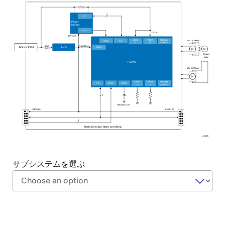
2
2
I
C
Power
Monitor
ALRT
12V/2A
3.3V/1mA
VDD2
VDD2
H-Bridge
2
12V DC Motor
GPIO
I
C
A
B
Control 0
12V/
3.3V/30mA
VDD1
12V DC Input
LDO
2.5A
M
M
max
Stepper
Motor
HVPAK
12V DC Motor
M
Sense
Sense
H-Bridge
2
I
C
GPIO
GPIO
A
B
Control 1
2
Indication LED
PMOD 6A
PMOD 6A
4
Mode, Direction, Steps and Sleep
AS025
サブシステムを選ぶ
https://labonthecloud.renesas.com/free-
Exiting
pass/hvpak-
Interactive
dc-
Block