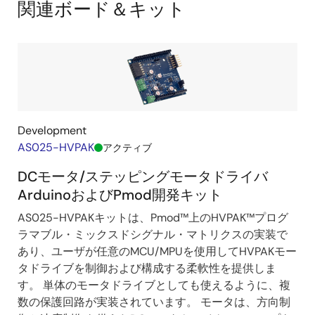
関連ボード＆キット
motor-
Diagram
driver-
pmod/83
Development
AS025-HVPAK
アクティブ
DCモータ/ステッピングモータドライバ
ArduinoおよびPmod開発キット
AS025-HVPAKキットは、Pmod™上のHVPAK™プログ
ラマブル・ミックスドシグナル・マトリクスの実装で
あり、ユーザが任意のMCU/MPUを使用してHVPAKモー
タドライブを制御および構成する柔軟性を提供しま
す。 単体のモータドライブとしても使えるように、複
数の保護回路が実装されています。 モータは、方向制