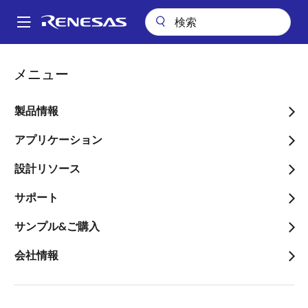
メ
イ
A
ン
Main
コ
アプリケーション
産業用機器
ロボティクス
navigation
メニュー
ン
DCモータドライバPmod
パ
テ
ン
DCモータドライバPmod
ン
製品情報
ツ
く
に
アプリケーション
ず
移
設計リソース
動
ページセクションへ移動：
サポート
サンプル&ご購入
会社情報
概要
概
説明
アプリケーション