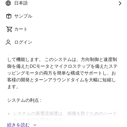
日本語
要
サンプル
この HVPAK™ プログラマブル ミックスドシグナル マト
カート
説
リクスの Pmod™ 上の実装により、ユーザは任意の
明
MCU/MPU を使用して HVPAK モータドライバを柔軟に
ログイン
制御および構成できます。 複数の保護セクションが含
まれているため、スタンドアロンのモータドライバと
して機能します。 このシステムは、方向制御と速度制
御を備えたDCモータとマイクロステップを備えたステ
ッピングモータの両方を簡単な構成でサポートし、お
客様の開発とターンアラウンドタイムを大幅に短縮し
ます。
システムの利点 :
システムの過電流保護は、損傷を防ぐためのハード
カットオフを提供します。
続きを読む