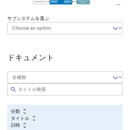
2
Torque Control
Torque Control
EXTAL
CAN FD
External Clock
System
System
WS141
サブシステムを選ぶ
Exiting
Interactive
Block
ドキュメント
Diagram
分類
タイトル
日時