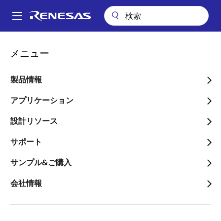
メ
イ
A
ン
Main
コ
アプリケーション
産業用機器
ロボティクス
navigation
メニュー
ン
LiDARベースのSLAMを用いた視覚マッピングシステム
パ
テ
ン
LiDARベースのSLAMを用
ン
製品情報
ツ
く
いた視覚マッピングシステ
に
アプリケーション
ず
ム
移
設計リソース
動
サポート
サンプル&ご購入
ページセクションへ移動：
会社情報