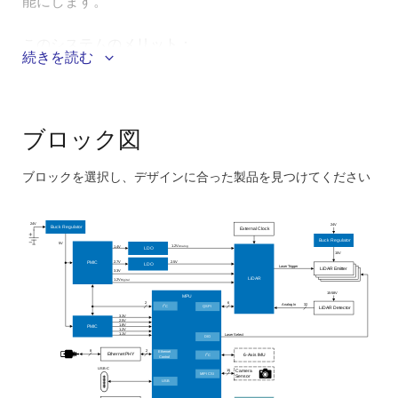
能にします。
このシステムのメリット：
続きを読む
SLAMなどの高度なマッピングおよび位置特定アルゴ
リズムのサポート
LinuxおよびROSベースの開発をサポートする柔軟な
ブロック図
コンピューティングプラットフォーム
ブロックを選択し、デザインに合った製品を見つけてください
超高周波LiDARポーリングをサポートする電源設計
Skip
単一の24Vバッテリで動作する堅牢な電源設計
interactive
24V
24V
Buck Regulator
External Clock
block
Buck Regulator
5V
1.2V
1.4V
Analog
LDO
15V
diagram
2.5V
2.7V
PMIC
LDO
Laser Trigger
LiDAR Emitter
3.3V
LiDAR
1.2V
Digital
15-58V
MPU
6
2
32
Analog In
2
I
C
QSPI
LiDAR Detector
3.3V
2.5V
1.8V
PMIC
1.2V
1.1V
Laser Select
DIO
8
2
Ethernet
Ethernet PHY
2
I
C
6-Axis IMU
Control
USB-C
15
Camera
MIPI CSI
Sensor
USB