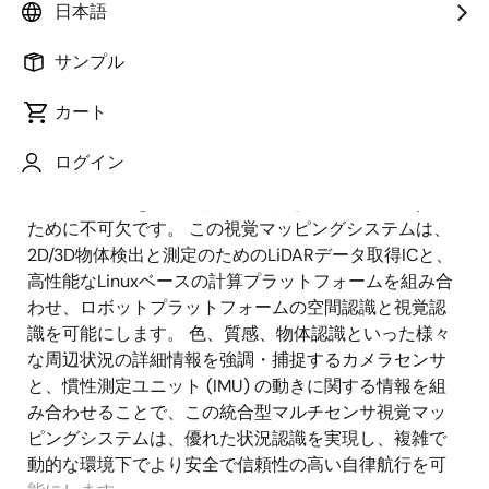
概要
日本語
サンプル
概
説明
要
カート
ログイン
視覚マッピングは、自律ロボットやエージェントが自
説
らの運用環境を正確に認識、理解し、ナビゲートする
明
ために不可欠です。 この視覚マッピングシステムは、
2D/3D物体検出と測定のためのLiDARデータ取得ICと、
高性能なLinuxベースの計算プラットフォームを組み合
わせ、ロボットプラットフォームの空間認識と視覚認
識を可能にします。 色、質感、物体認識といった様々
な周辺状況の詳細情報を強調・捕捉するカメラセンサ
と、慣性測定ユニット (IMU) の動きに関する情報を組
み合わせることで、この統合型マルチセンサ視覚マッ
ピングシステムは、優れた状況認識を実現し、複雑で
動的な環境下でより安全で信頼性の高い自律航行を可