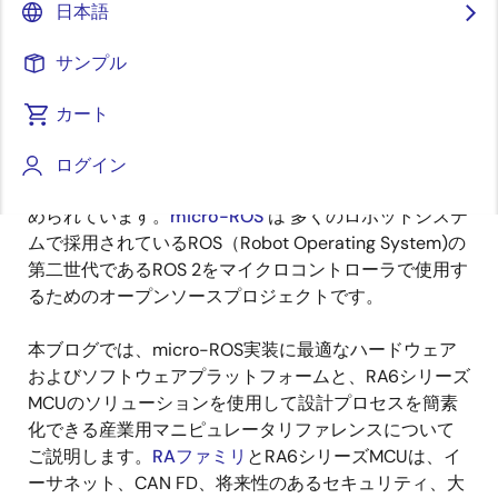
日本語
公開日:2023年3月27日
サンプル
インダストリー4.0や産業用IoTの盛り上がりに伴い、ロ
ボティクスへのニーズはますます高まっています。並
カート
行して、市場からは使いやすいアーキテクチャを提供
し、設計プロセスを簡素化し、さまざまなアプリケー
ログイン
ションの顧客の設計リスクを大幅に低減することが求
められています。
micro-ROS
は 多くのロボットシステ
ムで採用されているROS（Robot Operating System)の
第二世代であるROS 2をマイクロコントローラで使用す
るためのオープンソースプロジェクトです。
本ブログでは、micro-ROS実装に最適なハードウェア
およびソフトウェアプラットフォームと、RA6シリーズ
MCUのソリューションを使用して設計プロセスを簡素
化できる産業用マニピュレータリファレンスについて
ご説明します。
RAファミリ
とRA6シリーズMCUは、イ
ーサネット、CAN FD、将来性のあるセキュリティ、大