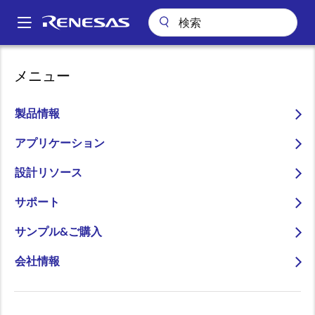
メ
イ
A
ン
Main
コ
会社案内
プレスセンター
ブログ
navigation
メニュー
ン
RA MCUとmicro-ROSによるロボット設計プロセスの効率化
パ
テ
ン
RA MCUとmicro-ROSによ
ン
製品情報
ツ
く
るロボット設計プロセスの
に
アプリケーション
ず
効率化
移
設計リソース
動
サポート
サンプル&ご購入
画
Kayoko Nemoto
会社情報
像
Senior Staff Marketing Specialist