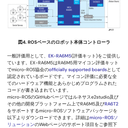
図4. ROSベースのロボット本体コントローラ
一般評価用として、
EK-RA6M5
(評価キット)をご提供し
ています。EX-RA6M5はRA6M5用マイコン評価キット
でmicro-ROS協会の
officially supported boards
として
認定されているボードです。マイコン評価に必要な全
てのハードウェア機能とあらかじめプログラムされた
コードが書き込まれています。
micro-ROSのGitHubページではルネサスe2studio及び
その他の開発プラットフォーム上でRA6M5及び
RA6T2
をサポートするmicro-ROSソフトウェアパッケージを
以下よりダウンロードできます。詳細は
micro-ROSソ
リューション
のWebページのサポート項目をご参照下