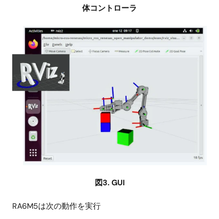
体コントローラ
画
像
図3. GUI
RA6M5は次の動作を実行