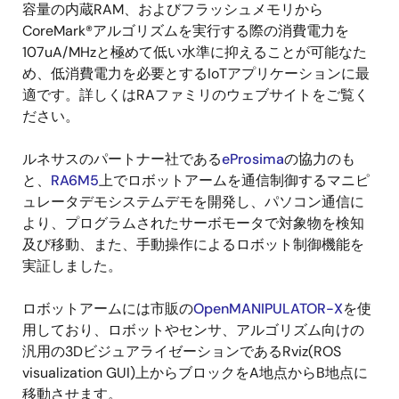
容量の内蔵RAM、およびフラッシュメモリから
CoreMark®アルゴリズムを実行する際の消費電力を
107uA/MHzと極めて低い水準に抑えることが可能なた
め、低消費電力を必要とするIoTアプリケーションに最
適です。詳しくはRAファミリのウェブサイトをご覧く
ださい。
ルネサスのパートナー社である
eProsima
の協力のも
と、
RA6M5
上でロボットアームを通信制御するマニピ
ュレータデモシステムデモを開発し、パソコン通信に
より、プログラムされたサーボモータで対象物を検知
及び移動、また、手動操作によるロボット制御機能を
実証しました。
ロボットアームには市販の
OpenMANIPULATOR-X
を使
用しており、ロボットやセンサ、アルゴリズム向けの
汎用の3DビジュアライゼーションであるRviz(ROS
visualization GUI)上からブロックをA地点からB地点に
移動させます。