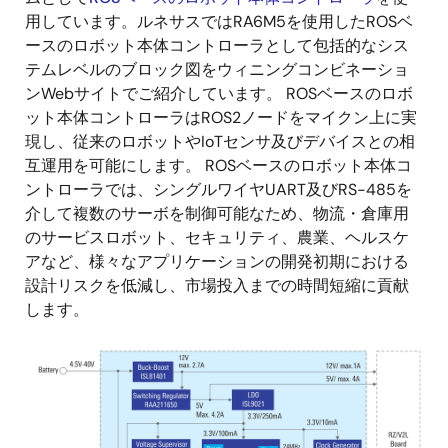
用しています。ルネサスではRA6M5を使用したROSベ
ースのロボット本体コントローラとして包括的なシス
テムレベルのブロック図をウィニングコンビネーショ
ンWebサイトでご紹介しています。 ROSベースのロボ
ット本体コントローラはROS2ノードをマイクン上に実
現し、従来のロボットやIoTセンサ及びデバイスとの相
互運用を可能にします。 ROSベースのロボット本体コ
ントローラでは、シングルワイヤUART及びRS-485を
介して複数のサーボを制御可能なため、物流・倉庫用
のサービスロボット、セキュリティ、農業、ヘルスケ
アなど、様々なアプリケーションの開発初期における
設計リスクを低減し、市場投入までの時間短縮に貢献
します。
画
像