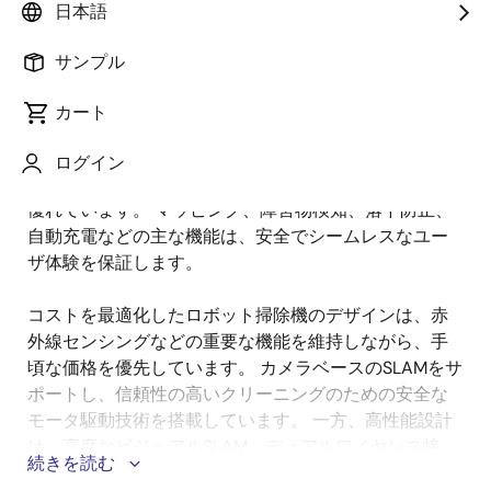
要
日本語
サンプル
スマートクリーニングデバイスは、家庭の環境で自律
説
的に動作しながら、利便性、効率性、信頼性を提供す
カート
明
るように設計されています。 これらのデバイスは、複
雑なレイアウト内を移動し、障害物を回避し、人の介
ログイン
入なしに一貫したクリーニング性能を維持することに
優れています。 マッピング、障害物検知、落下防止、
自動充電などの主な機能は、安全でシームレスなユー
ザ体験を保証します。
コストを最適化したロボット掃除機のデザインは、赤
外線センシングなどの重要な機能を維持しながら、手
頃な価格を優先しています。 カメラベースのSLAMをサ
ポートし、信頼性の高いクリーニングのための安全な
モータ駆動技術を搭載しています。 一方、高性能設計
は、高度なビジュアルSLAM、デュアルワイヤレス接
続きを読む
続、長時間駆動のためのインテリジェントバッテリ管