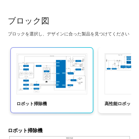
理により、ナビゲーションの精度とユーザ体験を向上
させます。 どちらのデザインも、自律走行、環境認
識、モバイルアプリや音声アシスタントによるユーザ
ブロック図
フレンドリなコントロールという基盤を共有していま
す。
ブロックを選択し、デザインに合った製品を見つけてください
Skip
このシステムのメリット：
interactive
block
HVPAKによる多軸モータ駆動に対応
diagram
HVPAKは、ブラシ付きモータ駆動アプリケーション
の部品点数と複雑さを低減
環境の正確なバーチャルマップを構築するための
VSLAM（Visual Simultaneous Localization and
Mapping）やLiDARをサポート
ロボット掃除機
高性能ロボット
DRP-AIアクセラレータを搭載し、カメラを使って部
屋のバーチャルマッピングが可能
®
Bluetooth
Low Energy（LE）とWi-Fiは、画像マッ
ロボット掃除機
ピングやロボットの状態監視のためのモバイルベー
Mother Board