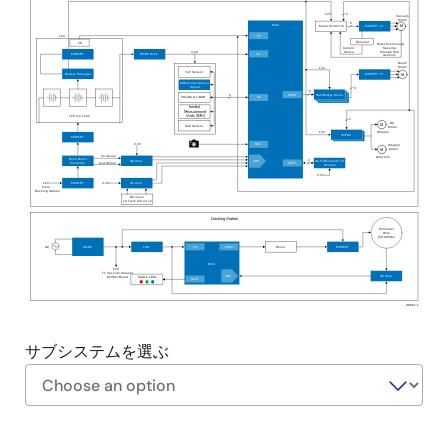
スのアプリケーションコントロールをエンドユーザ
12V
2
Vacuum
Motor
に提供
6
MCU
Motor Control IC
MOSFET x6
M
12V
I²C
Resistor
I²C
Rotor Positioning
Sensing
Current
高度なバッテリ管理機能には、一次および二次保
through Hall
Sense
3.3V
V
MOSFET
DC/DC Buck
DD
Sensors
Brush
Motor
12V
ToF Sensor
護、電圧・電流測定、電流統合、ホスト通信インタ
Battery Manager
MOSFET x6
M
Differential Sensor
Signal
6
6
2
PWM
Half-Bridge Driver
フェースなどを搭載
I²C
VSLAM & LiDAR
Inertial
Measurement
Units (IMU)
LFP 3-6 cells
2
DC
M
Hall Sensor
Motor
12V
Wheels
HVPAK
MOSFET
3.3V
CEU
Stepper
Motor
M
Iin Sense
Direction
Buck-Boost
2
Op Amp
Wi-Fi/Bluetooth LE
ADC
Iout Sense
UART
Controller
Module
3.3V
3.3V
12V
MOSFET
Op Amp
From
Docking Station
Receiver
LC Tank Circuit x2
Docking Station
Perimeter
Wire
(50
-60KHz)
AC
V
PWM
AC/DC
LDO
Driver
MOSFET
DD
MCU
12V
To Vacuum Cleaner
ADC
Op Amp
Mother Board
Status LEDs
GPIO
AS061-1
サブシステムを選ぶ
Exiting
Interactive