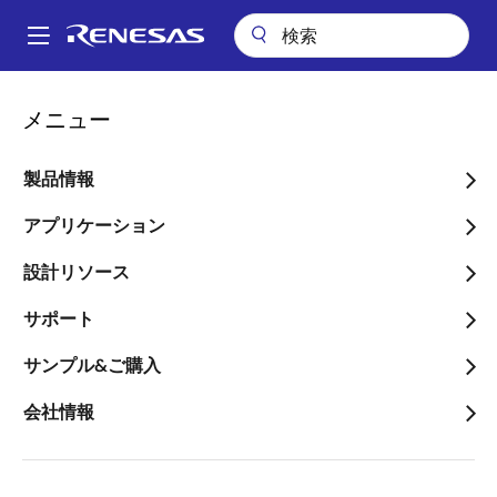
メ
イ
A
ン
Main
コ
アプリケーション
産業用機器
スマート家電
ロボット掃除機
navigation
メニュー
ン
パ
ロボット掃除機
テ
ン
ン
製品情報
ツ
く
に
アプリケーション
ず
移
設計リソース
ページセクションへ移動：
動
サポート
サンプル&ご購入
概要
会社情報
概
説明
アプリケーション