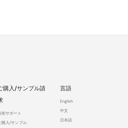
ご購入/サンプル請
言語
求
English
中文
技術サポート
日本語
ご購入/サンプル