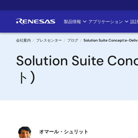
メ
イ
ン
製品情報
アプリケーション
設
Main
コ
ン
navigation
テ
会社案内
プレスセンター
ブログ
Solution Suite Concept:e-
ン
パ
Solution Suite 
ツ
に
ン
移
ト)
く
動
ず
画
オマール・シュリット
像