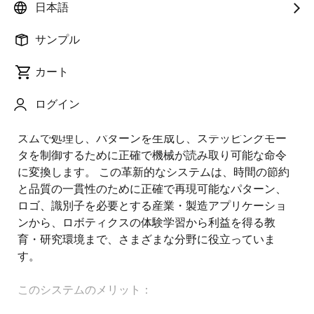
日本語
概
説明
アプリケーション
サンプル
要
カート
描画アプリケーション用に設計されたこのAI描画ロボ
説
ログイン
ットアームは、画像キャプチャ用のカメラを利用して
明
います。 システムは、これらの画像を高度なアルゴリ
ズムで処理し、パターンを生成し、ステッピングモー
タを制御するために正確で機械が読み取り可能な命令
に変換します。 この革新的なシステムは、時間の節約
と品質の一貫性のために正確で再現可能なパターン、
ロゴ、識別子を必要とする産業・製造アプリケーショ
ンから、ロボティクスの体験学習から利益を得る教
育・研究環境まで、さまざまな分野に役立っていま
す。
このシステムのメリット：