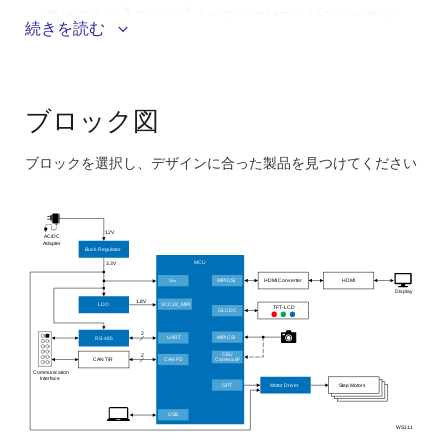
®
®
高性能Arm
Cortex
-M85コアMCUは1GHzで動作
続きを読む
し、低消費電力で要求の厳しいAIやグラフィックス
タスクのためのエネルギ効率に優れた処理で、計算
集約型アプリケーションを実現
NPUを統合したAI/ML機能は、物体認識や予測調整な
ブロック図
どのインテリジェント機能をサポートし、よりスマ
ートで適応力のあるシステムを構築
ブロックを選択し、デザインに合った製品を見つけてください
Skip
搭載されたMIPI-DSI/CSI、グラフィックスLCDコント
interactive
ローラ、および2D描画エンジンは、単一のMCUを使
用して、画像のキャプチャ、表示、およびオンデバ
block
12V
AC/DC
Adapter
イス処理を簡素化
Buck Regulator
diagram
MCU
3.3V
強力なPWMタイマと高分解能16ビットADCが、きめ
HDMI Converter
HDMI
MIPI DSI
V
DD
Display
細かなモータ制御と正確なフィードバックを保証
1.8V
LDO
VCC18_MIPI
TFT-LCD
GLCDC
し、描画アームの正確な動きと位置決めを実現
2
MIPI CSI
RS-485
UART
MCU 上で実行されるマイクロ ROS をサポートし、
CEU
2
CAN T/R
CAN FD
Camera I/F
ロボット システムとのシームレスな統合を可能に
Communication
Interface
Motor Driver
Step Motors
GPT
し、リアルタイム通信機能を強化
USB
WS111