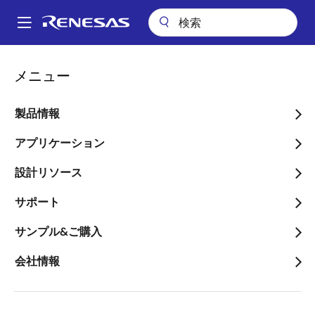
メ
イ
A
ン
Main
コ
アプリケーション
産業用機器
ロボティクス
navigation
メニュー
ン
AI駆動描画ロボットアーム
パ
テ
ン
AI駆動ドローイングロボッ
ン
製品情報
ツ
く
トアーム
に
アプリケーション
ず
移
設計リソース
動
サポート
ページセクションへ移動：
サンプル&ご購入
会社情報
概要