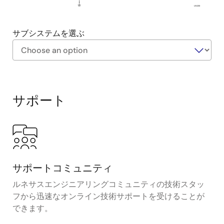
し、かさばる高価な光学式エンコーダを置き換える
US233
ように設計されています。
サブシステムを選ぶ
Exiting
Interactive
Block
サポート
Diagram
サポートコミュニティ
ルネサスエンジニアリングコミュニティの技術スタッ
フから迅速なオンライン技術サポートを受けることが
できます。