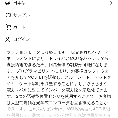
日本語
概
説明
サンプル
要
カート
高性能MCUと3相スマートドライバの組み合わせによ
説
ログイン
り、最適な処理速度と電力効率を実現し、スモールフ
明
ォームファクタの制限とさまざまな電力要件を持つト
ラクションモータに対応します。 統合されたパワーマ
ネージメントにより、ドライバとMCUをバッテリから
直接給電できるため、回路全体の削減が可能になりま
す。 プログラマビリティにより、お客様はソフトウェ
アを介してMOSFETを調整し、スルーレート、デッドタ
イム、ゲート駆動を調整することにより、さまざまな
電力レベルに対してインバータ電力段を最適化できま
す。 2つの誘導型位置センサを使用することで、お客様
は大型で高価な光学式エンコーダを置き換えることが
できます。 これらのセンサは、MCUの高度なADC機能
を利用して、最大17ビットの分解能で絶対位置情報とイ