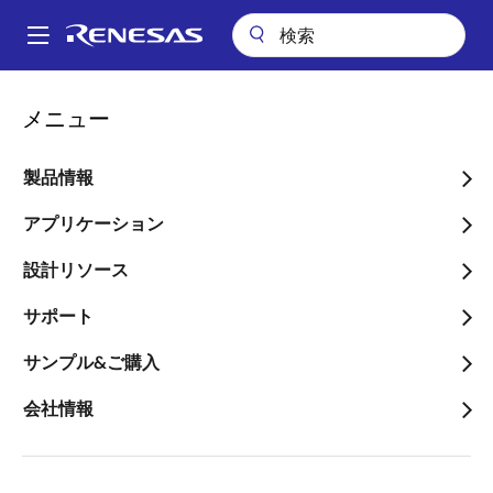
メ
イ
A
ン
Main
コ
アプリケーション
産業用機器
ロボティクス
navigation
メニュー
ン
BLDC トラクションモータ駆動
パ
テ
ン
BLDC トラクションモータ
ン
製品情報
ツ
く
駆動
に
アプリケーション
ず
移
設計リソース
動
サポート
ページセクションへ移動：
サンプル&ご購入
会社情報
概要