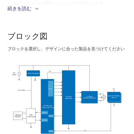
ンクリメンタル位置センシングを提供します。
続きを読む
システムの利点 :
MCUと3フェーズドライバはどちらも7mm x 7mmの
ブロック図
48ピンQFNパッケージで提供され、スモールフォー
ムファクタアプリケーションに最適です。
ブロックを選択し、デザインに合った製品を見つけてください
パワーマネジメントとパワードライバが付属してい
Skip
るため、マイコンはバッテリから直接電力を供給で
interactive
きます。
block
3.3V
48V
+
Buck Regulator
モータセンシングモード、デッドタイム、スルーレ
-
Battery
diagram
ート、ゲートドライブ電圧の調整をサポートし、イ
ンバータの最適なチューニングを実現します。
Timers
5V
5V DC 150mA
Inductive Position
3-Phase
電流ベクトル制御とフィルタ操作を最適化し、追加
3-Phase
M
Sensor
MOSFET Bridge x6
Motor AFE
機能のためのメインCPUコアの負荷を軽減します。
240 MHz Arm
Cortex
-M33 Core
2つの誘導式位置センサは、ロータの絶対位置とイン
CAN Tx
CANopen
CAN
ADC
Interface
Transceiver
クリメンタル位置を提供します。
CAN Rx
全体的なBOMコストを最小限に抑え、サイズを縮小
4
ADC