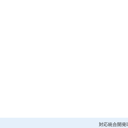
くてもe² studio上ですぐに参照することができます。本ビ
対応統合開発