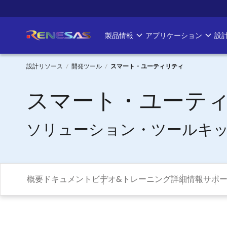
メ
イ
ン
製品情報
アプリケーション
設
Main
コ
ン
navigation
テ
設計リソース
開発ツール
スマート・ユーティリティ
ン
パ
ツ
スマート・ユーテ
に
ン
移
ソリューション・ツールキ
く
動
ず
概要
ドキュメント
ビデオ&トレーニング
詳細情報
サポ