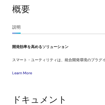
概要
概
説明
要
開発効率を高めるソリューション
説
明
スマート・ユーティリティは、統合開発環境のプラグ
Learn More
ドキュメント