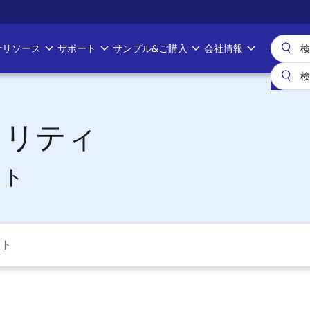
計リソース
サポート
サンプル&ご購入
会社情報
ィリティ
ット
ート