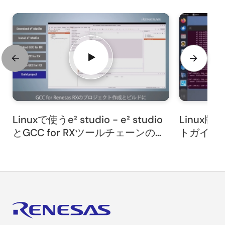
Linuxで使うe² studio - e² studio
Linux版
とGCC for RXツールチェーンのイ
トガイド - 
ンストール
ンパイラ