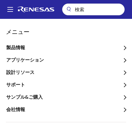
メ
イ
A
ン
Main
コ
ビデオ
navigation
メニュー
ン
e² studio クイックスタートガイド (2/3) - RX 用プロジェクトの作成
パ
テ
ン
e² studio クイックスター
ン
製品情報
ツ
く
トガイド (2/3) - RX 用プロ
に
アプリケーション
ず
ジェクトの作成
移
設計リソース
動
サポート
2023年9月27日
サンプル&ご購入
このビデオについて
会社情報
e² studio
でRXデバイス用のプロジェクトを作成する方