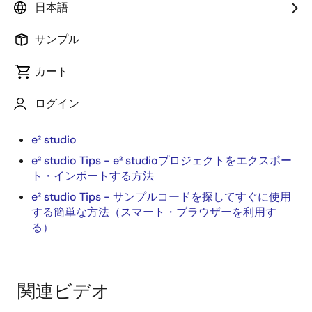
法を解説する動画です。
日本語
関連リソース:
サンプル
e² studio クイックスタートガイド (1/3) - RX および
カート
RL78 のインストール
e² studio クイック スタート ガイド (3/3) - RX のビ
ログイン
ルドとデバッグ
e² studio
e² studio Tips - e² studioプロジェクトをエクスポー
ト・インポートする方法
e² studio Tips - サンプルコードを探してすぐに使用
する簡単な方法（スマート・ブラウザーを利用す
る）
関連ビデオ