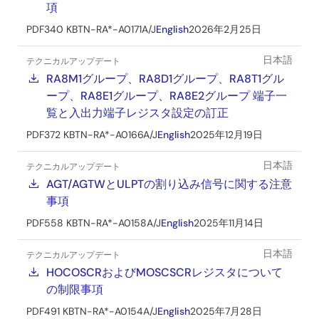
項
PDF
340 KB
TN-RA*-A0171A/J
English
2026年2月25日
日本語
テクニカルアップデート
RA8M1グループ、RA8D1グループ、RA8T1グル
ープ、RA8E1グループ、RA8E2グループ 端子一
覧と入出力端子レジスタ設定の訂正
PDF
372 KB
TN-RA*-A0166A/J
English
2025年12月19日
日本語
テクニカルアップデート
AGT/AGTWとULPTの割り込み信号に関する注意
事項
PDF
558 KB
TN-RA*-A0158A/J
English
2025年11月14日
日本語
テクニカルアップデート
HOCOSCRおよびMOSCSCRレジスタについて
の制限事項
PDF
491 KB
TN-RA*-A0154A/J
English
2025年7月28日