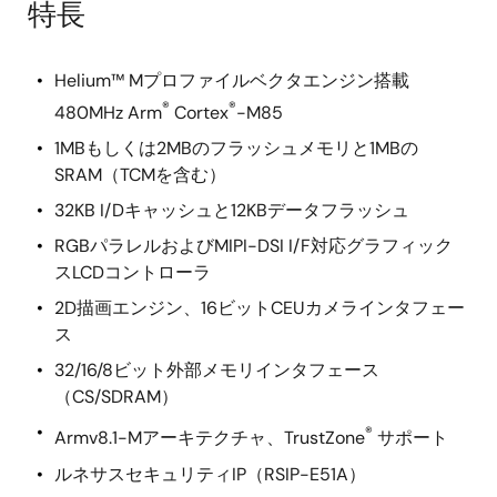
特長
Helium™ Mプロファイルベクタエンジン搭載
®
®
480MHz Arm
Cortex
-M85
1MBもしくは2MBのフラッシュメモリと1MBの
SRAM（TCMを含む）
32KB I/Dキャッシュと12KBデータフラッシュ
RGBパラレルおよびMIPI-DSI I/F対応グラフィック
スLCDコントローラ
2D描画エンジン、16ビットCEUカメラインタフェー
ス
32/16/8ビット外部メモリインタフェース
（CS/SDRAM）
®
Armv8.1-Mアーキテクチャ、TrustZone
サポート
ルネサスセキュリティIP（RSIP-E51A）