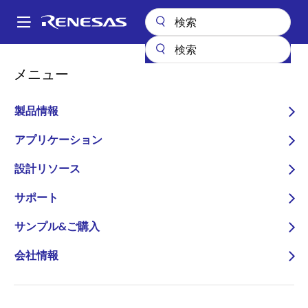
メ
イ
A
ン
Main
コ
全製品リスト
マイクロコントローラとマイクロプロセッサ
navigation
メニュー
ン
RA Arm Cortex-M MCU
RA8D1
パ
テ
ン
RA8D1
ン
製品情報
ツ
く
アクティブ
長期製品供給対象
に
アプリケーション
ず
HeliumおよびTrustZone搭載 480MHz
移
設計リソース
動
Arm Cortex-M85ベースのグラフィッ
クス対応マイクロコントローラ
サポート
サンプル&ご購入
データシート
会社情報
ユーザマニュアル
ご購入