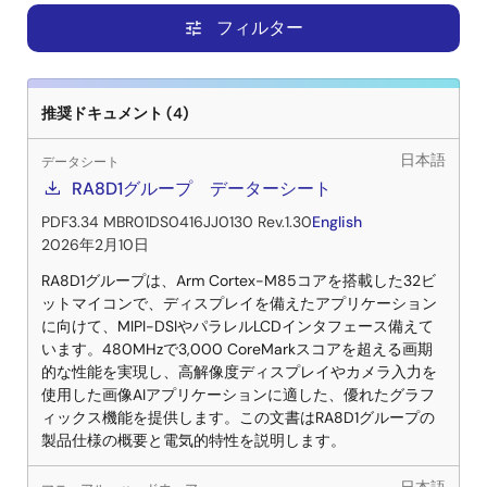
フィルター
tune
推奨ドキュメント (4)
日本語
データシート
RA8D1グループ データーシート
PDF
3.34 MB
R01DS0416JJ0130 Rev.1.30
English
2026年2月10日
RA8D1グループは、Arm Cortex-M85コアを搭載した32ビ
ットマイコンで、ディスプレイを備えたアプリケーション
に向けて、MIPI-DSIやパラレルLCDインタフェース備えて
います。480MHzで3,000 CoreMarkスコアを超える画期
的な性能を実現し、高解像度ディスプレイやカメラ入力を
使用した画像AIアプリケーションに適した、優れたグラフ
ィックス機能を提供します。この文書はRA8D1グループの
製品仕様の概要と電気的特性を説明します。