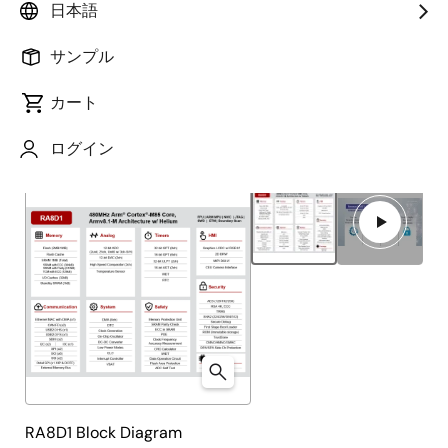
日本語
概要
製品選択
ドキュメント
ボード＆キット
サンプル
カート
Close
Open
製品ツリー
ログイン
product
product
tree
tree
menu
menu
RA8D1 Block Diagram