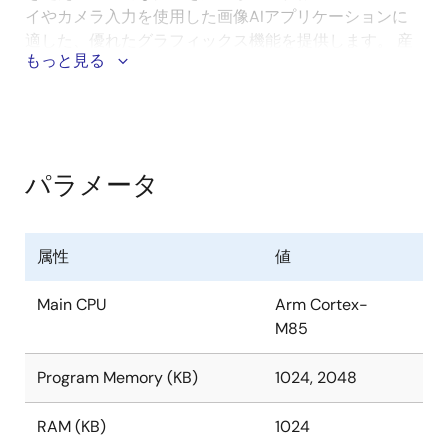
イやカメラ入力を使用した画像AIアプリケーションに
適した、優れたグラフィックス機能を提供します。 産
もっと見る
業オートメーション、家庭用電化製品、スマートホー
ム、コンシューマ、ビル／ホームオートメーション、
医療／ヘルスケアなどの市場分野において、多様で高
い性能が要求されるディスプレイアプリケーションに
対応可能です。
パラメータ
RA8D1は、高性能CM85コアと大容量メモリ、RGBパラ
レルおよびMIPI-DSIインタフェースを備えた高解像度
属性
値
対応TFT-LCDコントローラ、2D描画エンジン、16ビッ
トカメラインタフェース、複数の外部メモリインタフ
Main CPU
Arm Cortex-
ェースを含む豊富な周辺機能を有しており、多様なグ
M85
ラフィックスおよび画像AIアプリケーションのニーズ
に対応できるよう最適化されています。用途に合わせ
て選択可能な176ピンと224ピンのパッケージ製品を用
Program Memory (KB)
1024, 2048
意しています。最新の暗号に対応したセキュリティIPは
セキュアエレメント機能を提供し、イミュータブルス
RAM (KB)
1024