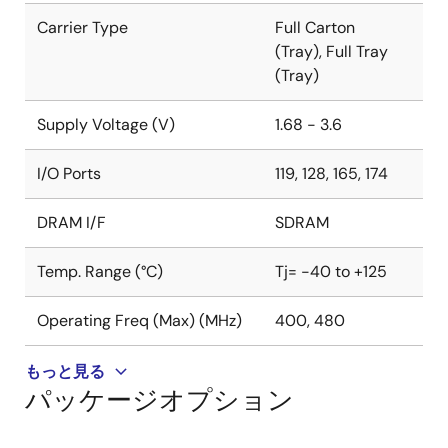
トレージ、より改善されたセキュアブート、改ざん防
止保護機能など、真に安全なIoTを実現するための様々
Carrier Type
Full Carton
なテクノロジを搭載しています。
(Tray), Full Tray
(Tray)
RA8D1を使用した評価やシステム開発のため、ルネサ
スはFlexible Software Packageをはじめとした包括的
Supply Voltage (V)
1.68 - 3.6
なハードウェアおよびソフトウェア開発ツール環境を
用意しています。
I/O Ports
119, 128, 165, 174
DRAM I/F
SDRAM
Temp. Range (°C)
Tj= -40 to +125
Operating Freq (Max) (MHz)
400, 480
もっと見る
パッケージオプション