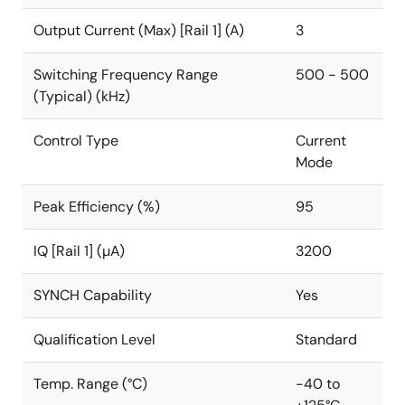
って±1%の最大スタティック・レギュレーション許容誤
Output Current (Max) [Rail 1] (A)
3
差を提供します。 出力は、外部抵抗を使用して最小
0.8V までユーザーが調整できます。EN を 0.6V 以上に
Switching Frequency Range
500 - 500
すると、コントローラがイネーブルになります。レギ
(Typical) (kHz)
ュレータはプリバイアス出力をサポートしています。
故障保護は、正または負の過電流状態時の内部電流制
Control Type
Current
限、出力および入力の低電圧および過電圧検出、およ
Mode
び過熱監視回路によって提供されます。
Peak Efficiency (%)
95
IQ [Rail 1] (µA)
3200
SYNCH Capability
Yes
Qualification Level
Standard
Temp. Range (°C)
-40 to