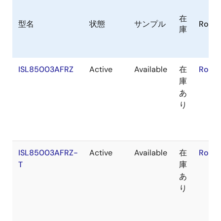
在
型名
状態
サンプル
RoHS
庫
ISL85003AFRZ
Active
Available
在
RoHS:
庫
あ
り
ISL85003AFRZ-
Active
Available
在
RoHS:
T
庫
あ
り