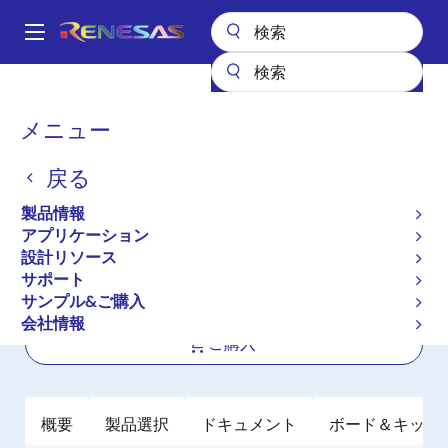
メ
イ
A
ン
Main
コ
全製品リスト
パワー & パワーマネジメント
DC/DCコンバータ
navigation
ン
ステップダウン（降圧）
降圧レギュレータ（FET内蔵）
パ
メニュー
ISL85003A
テ
ン
ン
ISL85003A
戻る
ツ
く
に
ず
製品情報
アクティブ
移
アプリケーション
高効率3A同期整流型降圧レギュレータ
動
設計リソース
サポート
サンプル&ご購入
データシート
会社情報
ご購入
概要
製品選択
ドキュメント
ボード＆キット