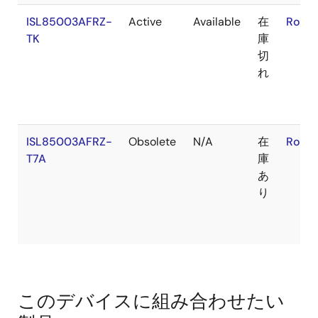
ISL85003AFRZ-
Active
Available
在
RoHS:
TK
庫
切
れ
ISL85003AFRZ-
Obsolete
N/A
在
RoHS:
T7A
庫
あ
り
このデバイスに組み合わせたい