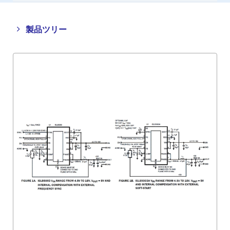
Close
Open
製品ツリー
product
product
tree
tree
menu
menu