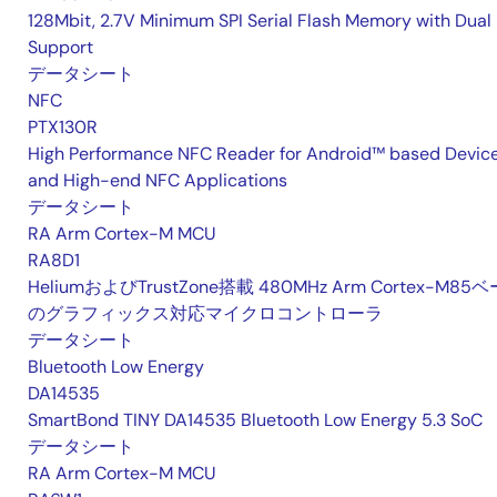
128Mbit, 2.7V Minimum SPI Serial Flash Memory with Dual 
Support
データシート
NFC
PTX130R
High Performance NFC Reader for Android™ based Devic
and High-end NFC Applications
データシート
RA Arm Cortex-M MCU
RA8D1
HeliumおよびTrustZone搭載 480MHz Arm Cortex-M85
のグラフィックス対応マイクロコントローラ
データシート
Bluetooth Low Energy
DA14535
SmartBond TINY DA14535 Bluetooth Low Energy 5.3 SoC
データシート
RA Arm Cortex-M MCU