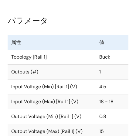
レギュレータは非常に効率的な連続 3A 電流を供給しな
がら、4.5V ～ 18V の入力電圧範囲で動作できます。こ
パラメータ
れらはすべて、非常にコンパクトな3mm x 4mm DFNパ
ッケージで提供されます。
属性
値
ISL85003はルネサス独自の製造プロセスに基づいて設
計されており、最適化された電流モード・コントロー
Topology [Rail 1]
Buck
ラを内蔵し、非常に低いr
FETを実現するように設
DS(ON)
計されています。 ハイサイドNFETは65mΩのr
を
DS(ON)
Outputs (#)
1
持つように設計されており、ローサイドNFETは45mΩ
のr
を持つように設計されています。 これら2つ
DS(ON)
Input Voltage (Min) [Rail 1] (V)
4.5
のFETにより、デバイスは非常に高効率の電力を負荷に
供給します。
Input Voltage (Max) [Rail 1] (V)
18 - 18
ISL85003は、DCMとCCMを自動的に切り替えて、
Output Voltage (Min) [Rail 1] (V)
0.8
DCMの軽負荷効率を実現できます。 CCMのスイッチン
グ周波数は内部で500kHzに設定されています。 このデ
Output Voltage (Max) [Rail 1] (V)
15
バイスは、広いライン、負荷、および温度範囲にわた