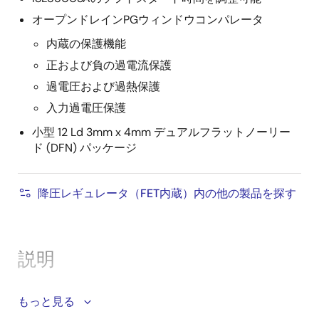
オープンドレインPGウィンドウコンパレータ
内蔵の保護機能
正および負の過電流保護
過電圧および過熱保護
入力過電圧保護
小型 12 Ld 3mm x 4mm デュアルフラットノーリー
ド (DFN) パッケージ
降圧レギュレータ（FET内蔵）内の他の製品を探す
説明
ISL85003とISL85003Aは、ハイサイドとローサイドの
もっと見る
FETを内蔵した同期整流降圧レギュレータです。 この