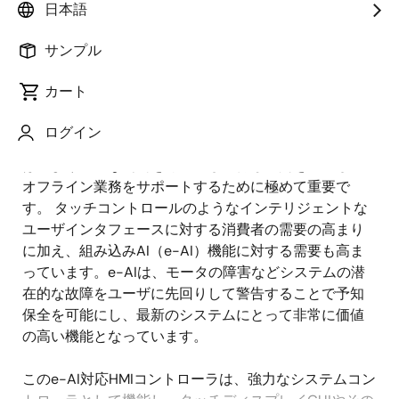
概要
日本語
サンプル
概
説明
要
カート
ログイン
スマート家電や産業システムを監視・制御する機能
説
は、より迅速な判断を可能にし、待ち時間を短縮し、
明
オフライン業務をサポートするために極めて重要で
す。 タッチコントロールのようなインテリジェントな
ユーザインタフェースに対する消費者の需要の高まり
に加え、組み込みAI（e-AI）機能に対する需要も高ま
っています。e-AIは、モータの障害などシステムの潜
在的な故障をユーザに先回りして警告することで予知
保全を可能にし、最新のシステムにとって非常に価値
の高い機能となっています。
このe-AI対応HMIコントローラは、強力なシステムコン