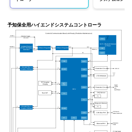
の完全統合型、高性能、コスト最適化デュアルモー
タ制御システムは、オプションのAI/ML拡張機能
(Reality AI)により、高性能、コスト効率、精密制御
を実現し、AI主導の将来の最適化を可能にします。
予知保全用ハイエンドシステムコントローラ
加熱/冷却冷媒の圧力センサは、プロセスを最適化
Control & Communication Board, eAI-Ready (Predictive Maintenance)
し、低圧の場合はシステムをシャットオフするの
12-48V
dc
Alternative Supply:
DC or AC
PHY
で、ヒートポンプなどのシステムに最適です。
Wi-Fi + Bluetooth Module
or Pmod
Isolated Flyback
85-265V
ac
5V
3V3
3V3
AC/DC 5W Integr.
3A Buck Regulator
3A Buck Regulator
Vdd
12V
500mA
max
800V BJT
1A
max
豊富な通信手段:
5V
UART
2
®
Vdd
UART
Wi-Fi、Bluetooth
、およびオプションのLTE-
2
RS-485 TRx ½
3
2
M/NB-IoTによるIoT通信。
USB 2.0
Protection Circuit
RS-485
Duplex 20M bps
USB
2
UART
LTE-M Module
外部制御ユニットは、ヒートポンプとパラメータ
TFT Graphic
4
MIPI
を交換したり、デジタル I/O、CANバス、USB2.0
Display
DSI
Digital
n
n
Control
GPIO
Protection Circuit
I/Os
MCU
(e.g.Relays)
I/F、およびBluetoothを介して制御します。
2
OAQ Sensor
Touch I/F
2
I
C
2
I
C
2
2
I
C
ハイエンド版は、追加のペリフェラルインタフェー
Temp & rH Sensor
2
2
I
C
RS-485 TRx ½
スとパフォーマンス機能を追加します。
3
Duplex 20M bps
RS-485
2
CAN Bus to
CAN
CAN-Bus PHY
Indoor Control Unit
3
3
I/F
I
C
Ethernet
イーサネットおよびI
Cインタフェース。
Ethernet to
4
Ethernet PHY
Cloud
ハイエンドディスプレイ用のMIPI DSIインタフェ
3
I
C High Speed
2