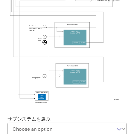
Serial Bus
Protection Circuit
ース。
高性能アプリケーションのための追加のオンボー
ドフラッシュ/SRAM。
Power Board #1
Main Power
2...4
MODBUSプロトコルを利用したRS-485インタフェ
/230V
(110V
)
400V
ac
ac
ac
1ph or 3ph
7kW+ Motor
Control w/PFC
ースは、e-AIにリアルタイムフィードバックを提供
3
M
HV Fan
しながら、最大2台の10kWモータ負荷を制御する双
Motor
Isolation
RS-485
方向通信を可能にします。
Power Board #2
7kW+ Motor
Control w/PFC
3
M
HV Compressor
Motor
Isolation
RS-485
Pressure Sensor
Sensor
Signal
Conditioner
EU189-1
Cooling Liquid Pressure
サブシステムを選ぶ