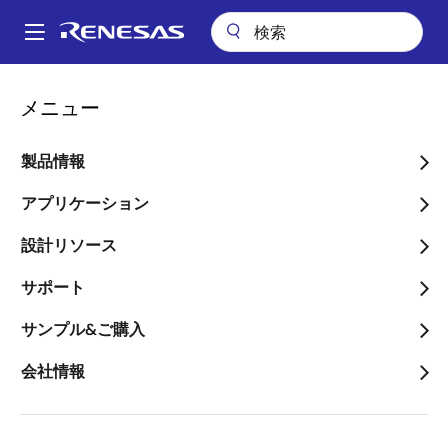
メ
イ
A
ン
Main
コ
アプリケーション
産業用機器
ビルディングオートメーション
navigation
メニュー
ン
家電および産業システム向けのe-AI対応GUIコントローラ
パ
テ
ン
家電および産業システム向
ン
製品情報
ツ
く
けのe-AI対応GUIコントロ
に
アプリケーション
ず
ーラ
移
設計リソース
動
サポート
サンプル&ご購入
ページセクションへ移動：
会社情報