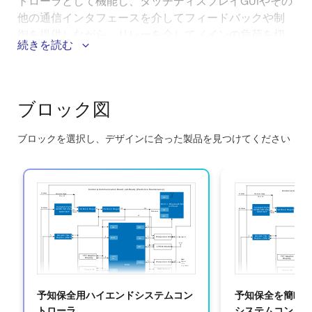
トローラとして機能し、タッチディスプレイGUIやその
他の通信インタフェースを介してフィードバックや制
御を提供しながら、リレーを介してメインの負荷を切
続きを読む
り替えることができます。 空気対水ヒートポンプファ
ンや、ヒートポンプなどの家電製品のコンプレッサモ
ータなどの駆動システム向けに、包括的な高同期/BLDC
モータ制御を提供します。 スケーラブルな電力制御に
ブロック図
より、三相Y結線の電力メインから最大10.5kWの電力を
サポートします。 このコントローラは、安定なエネル
ブロックを選択し、デザインに合った製品を見つけてください
ギ管理ユニットとe-AI処理機能を統合し、さまざまな
Skip
ワイヤレス接続オプションとHMIを提供し、スマート制
interactive
御と予知保全を可能にします。
block
diagram
このシステムのメリット：
互換性のあるコンポーネントで構成された完全なシ
ステムコントローラユニットにより、最適なパフォ
ーマンスと簡単な取り付けが保証されます。
予知保全用ハイエンドシステムコン
予知保全を簡略
精密コンプレッサとファンのRPM/トルク制御のため
トローラ
システムコント