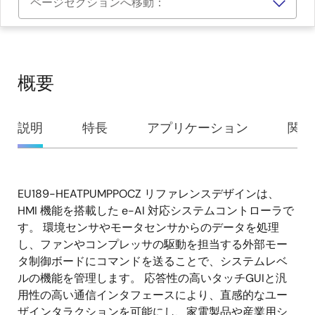
ページセクションへ移動：
概要
概
説明
特長
アプリケーション
関連
要
EU189-HEATPUMPPOCZ リファレンスデザインは、
説
HMI 機能を搭載した e-AI 対応システムコントローラで
明
す。 環境センサやモータセンサからのデータを処理
し、ファンやコンプレッサの駆動を担当する外部モー
タ制御ボードにコマンドを送ることで、システムレベ
ルの機能を管理します。 応答性の高いタッチGUIと汎
用性の高い通信インタフェースにより、直感的なユー
ザインタラクションを可能にし、家電製品や産業用シ