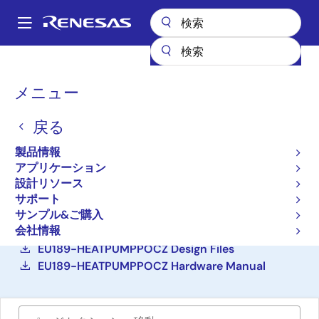
メ
イ
A
ン
Main
コ
設計リソース
リファレンス・デザイン
EU189-HEATPUMPPOCZ
navigation
ン
パ
メニュー
テ
家電製品および産業システ
ン
ン
ム向けe-AI対応GUIコント
戻る
ツ
く
に
ローラ リファレンスデザ
ず
製品情報
移
アプリケーション
イン
動
設計リソース
サポート
EU189-HEATPUMPPOCZ
アクティブ
サンプル&ご購入
会社情報
EU189-HEATPUMPPOCZ Design Files
EU189-HEATPUMPPOCZ Hardware Manual