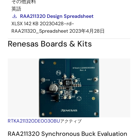
その他資料
英語
RAA211320 Design Spreadsheet
XLSX
142 KB
20230428-rd-
RAA211320_Spreadsheet
2023年4月28日
Renesas Boards & Kits
RTKA211320DE0030BU
アクティブ
RAA211320 Synchronous Buck Evaluation