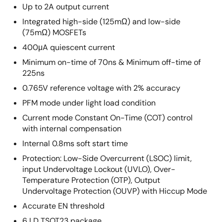
Up to 2A output current
Integrated high-side (125mΩ) and low-side
(75mΩ) MOSFETs
400μA quiescent current
Minimum on-time of 70ns & Minimum off-time of
225ns
0.765V reference voltage with 2% accuracy
PFM mode under light load condition
Current mode Constant On-Time (COT) control
with internal compensation
Internal 0.8ms soft start time
Protection: Low-Side Overcurrent (LSOC) limit,
input Undervoltage Lockout (UVLO), Over-
Temperature Protection (OTP), Output
Undervoltage Protection (OUVP) with Hiccup Mode
Accurate EN threshold
6 LD TSOT23 package