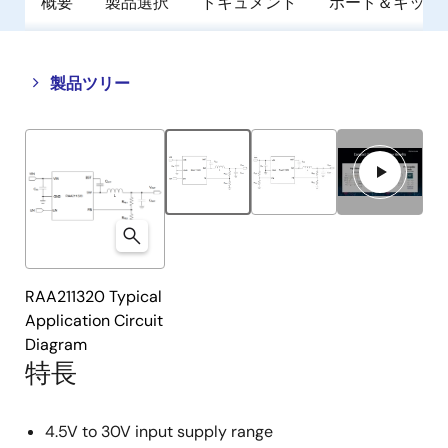
概要
製品選択
ドキュメント
ボード＆キット
Close
Open
製品ツリー
product
product
tree
tree
menu
menu
RAA211320 Typical
Application Circuit
Diagram
特長
4.5V to 30V input supply range