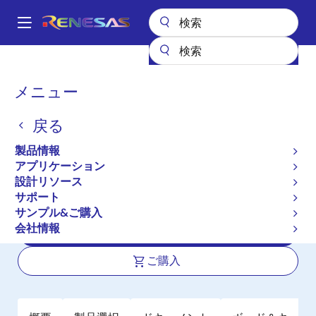
メ
イ
A
ン
Main
コ
全製品リスト
パワー & パワーマネジメント
DC/DCコンバータ
navigation
ン
ステップダウン（降圧）
降圧レギュレータ（FET内蔵）
パ
メニュー
RAA211320
テ
ン
ン
RAA211320
戻る
ツ
く
に
ず
製品情報
アクティブ
長期製品供給対象
移
アプリケーション
30V, 2A Synchronous Buck Regulator
動
設計リソース
with Current Mode COT
サポート
サンプル&ご購入
会社情報
データシート
ご購入