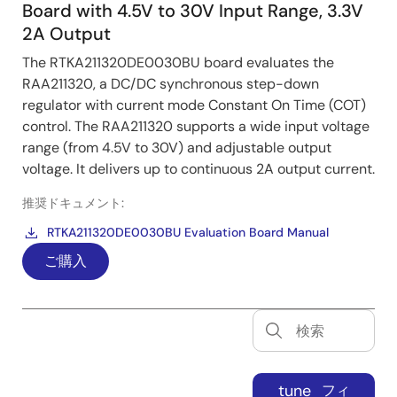
Board with 4.5V to 30V Input Range, 3.3V
2A Output
The RTKA211320DE0030BU board evaluates the
RAA211320, a DC/DC synchronous step-down
regulator with current mode Constant On Time (COT)
control. The RAA211320 supports a wide input voltage
range (from 4.5V to 30V) and adjustable output
voltage. It delivers up to continuous 2A output current.
推奨ドキュメント:
RTKA211320DE0030BU Evaluation Board Manual
ご購入
tune
フィ