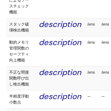
によるソー
スチェック
機能
description
スタック破
lens
lens
壊検出機能
description
動的メモリ
lens
lens
管理関数の
セーフティ
向上機能
description
不正な間接
lens
lens
関数呼び出
し検出機能
description
半精度浮動
—
—
小数点