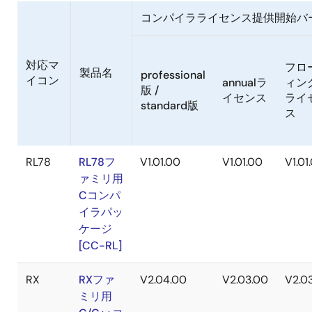
コンパイラライセンス提供開始バ
対応マ
フロ
製品名
professional
イコン
annualラ
ィン
版 /
イセンス
ライ
standard版
ス
RL78
RL78フ
V1.01.00
V1.01.00
V1.01
ァミリ用
Cコンパ
イラパッ
ケージ
[CC-RL]
RX
RXファ
V2.04.00
V2.03.00
V2.0
ミリ用