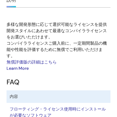
概
説明
要
多様な開発形態に応じて選択可能なライセンスを提供
説
開発スタイルにあわせて最適なコンパイラライセンス
明
をお選びいただけます。
コンパイラライセンスご購入前に、一定期間製品の機
能や性能を評価するために無償でご利用いただけま
す。
無償評価版の詳細はこちら
Learn More
FAQ
内容
フローティング・ライセンス使用時にインストール
が必要なソフトウェア