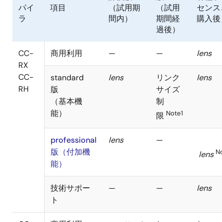
パイ
項目
（試用期
（試用
センス
ラ
間内）
期間経
購入
過後）
CC-
商用利用
—
—
lens
RX
CC-
standard
lens
リンク
lens
RH
版
サイズ
（基本機
制
能）
Note1
限
professional
lens
—
版（付加機
N
lens
能）
技術サポー
—
—
lens
ト