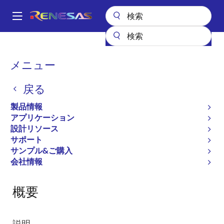
メ
イ
A
ン
Main
コ
設計リソース
開発ツール
コンパイラライセンス
navigation
ン
パ
メニュー
コンパイラライセンス
テ
ン
ン
戻る
ツ
く
コンパイラ/アセンブラ
に
ず
製品情報
移
アプリケーション
動
設計リソース
ページセクションへ移動：
サポート
サンプル&ご購入
会社情報
概要