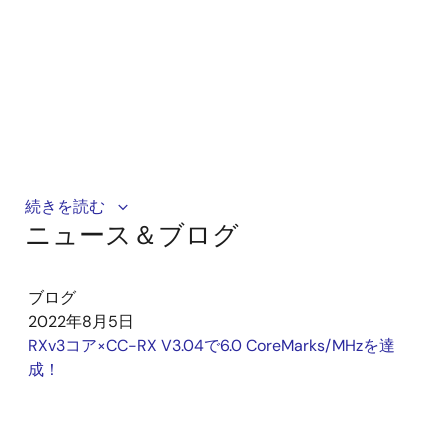
このチュートリアルではルネサスコンパイラのフロー
続きを読む
ニュース＆ブログ
ティングライセンスの使用方法を説明し、複数の環境
でライセンスをスムーズに共有できるようサポートし
ます。ライセンス使用数を最適化し、開発ワークフロ
ブログ
ーを効率化したいチーム向けです。
2022年8月5日
RXv3コア×CC-RX V3.04で6.0 CoreMarks/MHzを達
成！