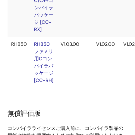
C/C++コ
ンパイラ
パッケー
ジ [CC-
RX]
RH850
RH850
V1.03.00
V1.02.00
V1.02
ファミリ
用Cコン
パイラパ
ッケージ
[CC-RH]
無償評価版
コンパイラライセンスご購入前に、コンパイラ製品の