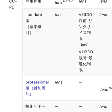
CC-
商用利用
lens
lens
Note2
lens
RL
standard
lens
V1.11.00
lens
版
以前: リ
（基本機
ンクサ
能）
イズ制
限
Note1
V1.12.00
以降: 最
適化制
限
professional
lens
—
版（付加機
N
lens
能）
技術サポー
—
—
lens