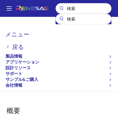
メ
イ
A
ン
Main
コ
設計リソース
開発ツール
コンパイラ評価サービス（機能安全対応）
navigation
ン
パ
メニュー
コンパイラ評価サービス
テ
ン
ン
（機能安全対応）
戻る
ツ
く
に
ず
製品情報
コンパイラ/アセンブラ
移
アプリケーション
動
設計リソース
サポート
サンプル&ご購入
ページセクションへ移動：
会社情報
概要