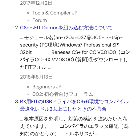
2017年12月2日
Tools & Compiler JP
Forum
CS+へFIT Demosを組み込む方法について
... モジュール名)an-r20an0371jj0105-rx-tsip-
security (PC環境)Windows7 Professional SP1
32bit Renesas CS+ for CC V6.01.00 (
コン
パイラ
CC-RX V2.08.00) (質問)①ダウンロードし
たFITフォル ...
2018年8月13日
Beginners JP
002: 初心者向けフォーラム
RX用FITのUSBドライバをCS+6環境でコンパイル
最適化レベル2以上にしたときの不具合
... 根本原因を究明し、対策の検討を進めたいと考
えています。 ・
コンパイラ
のエラッタ確認（既
知なのかどうか） ・ルネサスが ...