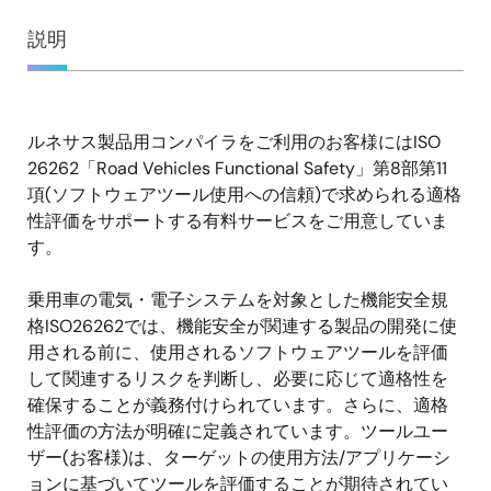
概
説明
要
ルネサス製品用コンパイラをご利用のお客様にはISO
説
26262「Road Vehicles Functional Safety」第8部第11
明
項(ソフトウェアツール使用への信頼)で求められる適格
性評価をサポートする有料サービスをご用意していま
す。
乗用車の電気・電子システムを対象とした機能安全規
格ISO26262では、機能安全が関連する製品の開発に使
用される前に、使用されるソフトウェアツールを評価
して関連するリスクを判断し、必要に応じて適格性を
確保することが義務付けられています。さらに、適格
性評価の方法が明確に定義されています。ツールユー
ザー(お客様)は、ターゲットの使用方法/アプリケーシ
ョンに基づいてツールを評価することが期待されてい