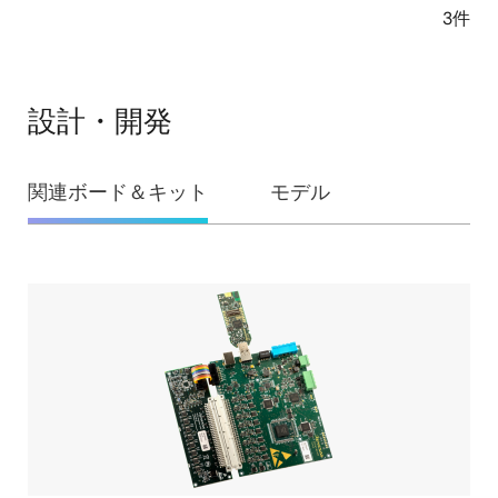
3件
設計・開発
設
関連ボード＆キット
モデル
計・
開
発
関
連
ボ
ー
ド
＆
キ