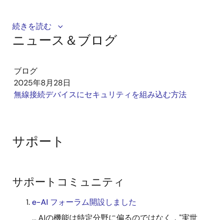
Discover how the Renesas Connectivity Production
続きを読む
ニュース＆ブログ
Line Tool (PLT) streamlines wireless device
production. It enables automated testing, high-speed
programming, and reliable RF validation to support
ブログ
efficient and high-quality manufacturing.
2025年8月28日
無線接続デバイスにセキュリティを組み込む方法
サポート
サポートコミュニティ
e-AI フォーラム開設しました
... AIの機能は特定分野に偏るのではなく，"実世