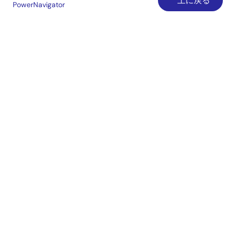
上に戻る
PowerNavigator
Lab on the Cloud
クロスリファレンス
ご購入/サンプル請求
技術サポート
ご購入/サンプル
在庫確認
営業所・代理店
言語
English
中文