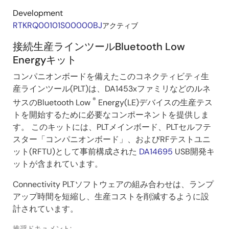
ッ
Development
ト
RTKRQ00101S00000BJ
アクティブ
接続生産ラインツールBluetooth Low
Energyキット
コンパニオンボードを備えたこのコネクティビティ生
産ラインツール(PLT)は、DA1453xファミリなどのルネ
®
サスのBluetooth Low
Energy(LE)デバイスの生産テス
トを開始するために必要なコンポーネントを提供しま
す。 このキットには、PLTメインボード、PLTセルフテ
スター「コンパニオンボード」、およびRFテストユニ
ット(RFTU)として事前構成された
DA14695
USB開発キ
ットが含まれています。
Connectivity PLTソフトウェアの組み合わせは、ランプ
アップ時間を短縮し、生産コストを削減するように設
計されています。
推奨ドキュメント: