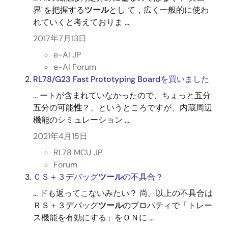
界"を把握する
ツール
とし て，広く一般的に使わ
れていくと考えておりま ...
2017年7月13日
e-AI JP
e-AI Forum
RL78/G23 Fast Prototyping Boardを買いました
... ートが含まれていなかったので、ちょっと五分
五分の可能
性
？、というところですが、内蔵周辺
機能のシミュレーション ...
2021年4月15日
RL78 MCU JP
Forum
ＣＳ＋３デバッグ
ツール
の不具合？
... ドも返ってこないみたい？ 尚、以上の不具合は
ＲＳ＋３デバッグ
ツール
のプロパティで「トレー
ス機能を有効にする」をＯＮに ...