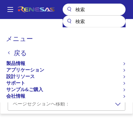
メ
イ
A
ン
Main
コ
設計リソース
開発ツール
接続性生産ラインツールソフトウェア
navigation
ン
パ
メニュー
接続性生産ラインツールソ
テ
ン
ン
フトウェア
戻る
ツ
く
に
ず
製品情報
プログラマ（ユニット/SW）
移
アプリケーション
動
設計リソース
Connectivity Production Line Tool Manual
サポート
サンプル&ご購入
会社情報
ページセクションへ移動：