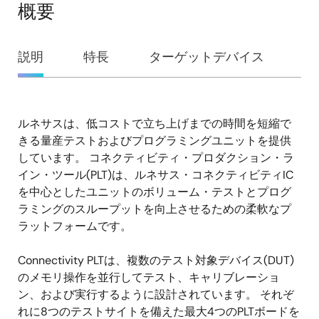
概要
概
説明
特長
ターゲットデバイス
要
ルネサスは、低コストで立ち上げまでの時間を短縮で
説
きる量産テストおよびプログラミングユニットを提供
明
しています。 コネクティビティ・プロダクション・ラ
イン・ツール(PLT)は、ルネサス・コネクティビティIC
を中心としたユニットのボリューム・テストとプログ
ラミングのスループットを向上させるための柔軟なプ
ラットフォームです。
Connectivity PLTは、複数のテスト対象デバイス(DUT)
のメモリ操作を並行してテスト、キャリブレーショ
ン、および実行するように設計されています。 それぞ
れに8つのテストサイトを備えた最大4つのPLTボードを