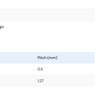
gs
Pitch (mm)
0.5
1.27