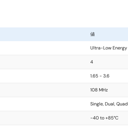
値
Ultra-Low Energy
4
1.65 - 3.6
108 MHz
Single, Dual, Quad
-40 to +85°C