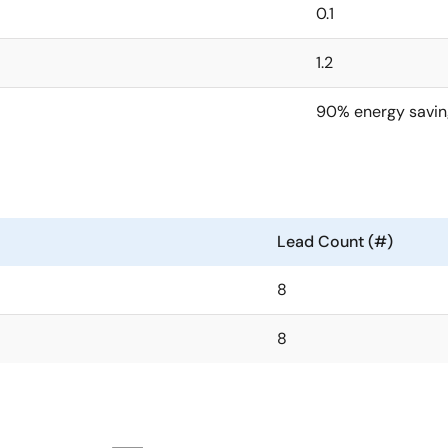
0.1
1.2
90% energy savin
Lead Count (#)
8
8