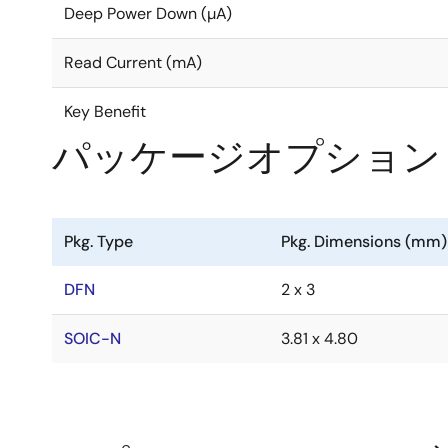
Deep Power Down (µA)
Read Current (mA)
Key Benefit
パッケージオプション
Pkg. Type
Pkg. Dimensions (mm)
DFN
2 x 3
SOIC-N
3.81 x 4.80