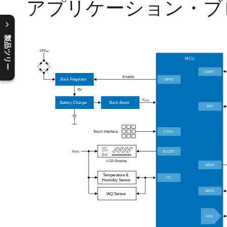
アプリケーション・ブ
製品ツリー
C
l
o
s
e
p
r
o
d
u
c
t
t
r
e
e
m
e
n
O
p
e
n
p
r
o
d
u
c
t
t
r
e
e
m
e
n