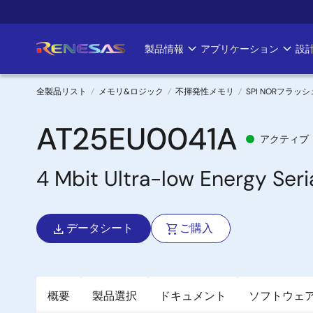
メ
イ
ン
製品情報
アプリケーション
設
Main
コ
ン
navigation
テ
全製品リスト
メモリ&ロジック
不揮発性メモリ
SPI NORフラッシ
ン
パ
ツ
AT25EU0041A
アクティブ
に
ン
移
4 Mbit Ultra-low Energy Ser
く
動
ず
データシート
ご購入
概要
製品選択
ドキュメント
ソフトウェ